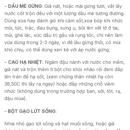
–
DẦU MÈ GỪNG
: Giã nát, hoặc mài gừng tươi, vắt lấy
nước cốt trộn đều với một lượng dầu mè tương đương.
Dùng xoa hay đánh gió khi cảm sốt,xoa bóp khi nhức
mỏi, tức, trặc, đau bụng, sưng u, bôi lên vết lở ở tai,
mũi, ghẻ lác, xức dầu trị gầu và rụng tóc, chỉ nên làm
vừa dùng trong 2-3 ngày, vì để lâu gừng thối, có mùi
khó chiụ, có thể dùng xen kẽ với áp nước gừng.
–
CAO HẠ NHIỆT
: Ngâm đậu nành với nước cho mềm,
giã nát và trộn thêm ít bột cho khỏi nhão rồi đem đắp
lên trán để hạ sốt, (xem chừng thân nhiệt hạ còn
38,50C thì lấy ra ngay) hoặc đắp những chỗ viêm
nhức (không dùng trong trường hợp ban, sởi, tót, rạ,
đậu mùa).
–
BỘT GẠO LỨT SỐNG
:
Nhai nhỏ gạo lứt sống và hạt muối sống, hoặc giã