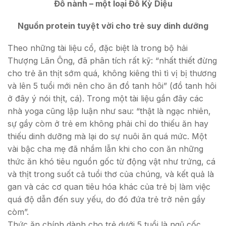
Đỗ nành – một loại Đỗ Kỳ Diệu
Nguồn protein tuyệt vời cho trẻ suy dinh dưỡng
Theo những tài liệu cổ, đặc biệt là trong bộ hải
Thượng Lãn Ông, đã phân tích rất kỹ: “nhất thiết đừng
cho trẻ ăn thịt sớm quá, không kiêng thì tì vị bị thương
và lên 5 tuổi mới nên cho ăn đồ tanh hôi” (đồ tanh hôi
ở đây ý nói thịt, cá). Trong một tài liệu gần đây các
nhà yoga cũng lập luận như sau: “thật là ngạc nhiên,
sự gầy còm ở trẻ em không phải chỉ do thiếu ăn hay
thiếu dinh dưỡng mà lại do sự nuôi ăn quá mức. Một
vài bậc cha mẹ đã nhầm lẫn khi cho con ăn những
thức ăn khó tiêu nguồn gốc từ động vật như trứng, cá
và thịt trong suốt cả tuổi thơ của chúng, và kết quả là
gan và các cơ quan tiêu hóa khác của trẻ bị làm việc
quá độ dẫn đến suy yếu, do đó đứa trẻ trở nên gầy
còm”.
Thức ăn chính dành cho trẻ dưới 5 tuổi là ngũ cốc,