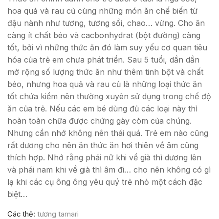
hoa quả và rau củ cùng những món ăn chế biến từ
đậu nành như tương, tương sổi, chao… vừng. Cho ăn
càng ít chất béo và cacbonhydrat (bột đường) càng
tốt, bởi vì những thức ăn đó làm suy yếu cơ quan tiêu
hóa của trẻ em chưa phát triển. Sau 5 tuổi, dần dần
mở rộng số lượng thức ăn như thêm tinh bột và chất
béo, nhưng hoa quả và rau củ là những loại thức ăn
tốt chứa kiềm nên thường xuyên sử dụng trong chế độ
ăn của trẻ. Nếu các em bé dùng đủ các loại này thì
hoàn toàn chữa được chứng gày còm của chúng.
Nhưng cần nhớ không nên thái quá. Trẻ em nào cũng
rất dương cho nên ăn thức ăn hơi thiên về âm cũng
thích hợp. Nhớ rằng phái nữ khi về già thì dương lên
và phái nam khi về già thì âm đi… cho nên không có gì
lạ khi các cụ ông ông yêu quý trẻ nhỏ một cách đặc
biệt…
Các thẻ:
tương tamari