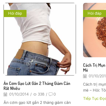
Hỏi đáp
Hỏi đáp
Cách Trị Mụn
Mè
01/10/20
Ăn Cơm Gạo Lứt Gần 2 Tháng Giảm Cân
Cách trị mụn
Rất Nhiều
mè – Hỏi: Tô
01/10/2014
/
338
/
0
Tiếp Tục Đọ
Ăn cơm gạo lứt gần 2 tháng giảm cân