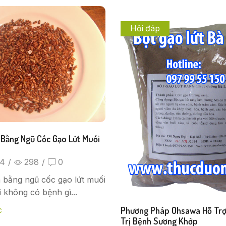
Hỏi đáp
 Bằng Ngũ Cốc Gạo Lứt Muối
14
/
298
/
0
 bằng ngũ cốc gạo lứt muối
i không có bệnh gì...
Phương Pháp Ohsawa Hỗ Trợ H
c
Trị Bệnh Sương Khớp