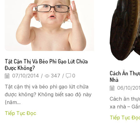
Tật Cận Thị Và Béo Phì Gạo Lứt Chữa
Được Không?
Cách Ăn Thực
07/10/2014
/
347
/
0
Nhà
Tật cận thị và béo phì gạo lứt chữa
06/10/20
được không? Không biết sao độ này
Cách ăn thực
(năm...
xa nhà – Gần
Tiếp Tục Đọc
Tiếp Tục Đọ