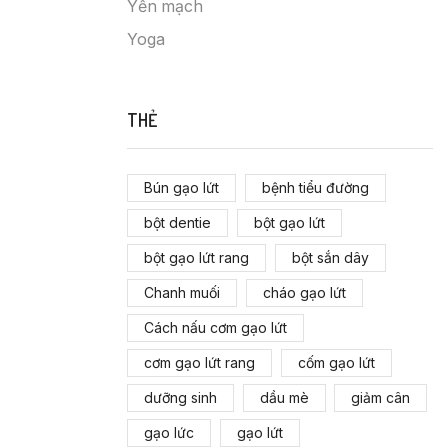
Yến mạch
Yoga
THẺ
Bún gạo lứt
bệnh tiểu đường
bột dentie
bột gạo lứt
bột gạo lứt rang
bột sắn dây
Chanh muối
cháo gạo lứt
Cách nấu cơm gạo lứt
cơm gạo lứt rang
cốm gạo lứt
dưỡng sinh
dầu mè
giảm cân
gạo lức
gạo lứt