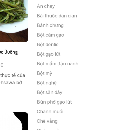
Ăn chay
Bài thuốc dân gian
Bánh chưng
Bột cám gạo
Bột dentie
ực Dưỡng
Bột gạo lứt
Bột mầm đậu nành
0
Bột mỳ
 thực tế của
Ohsawa bở
Bột nghệ
Bột sắn dây
Bún phở gạo lứt
Chanh muối
Chè vằng