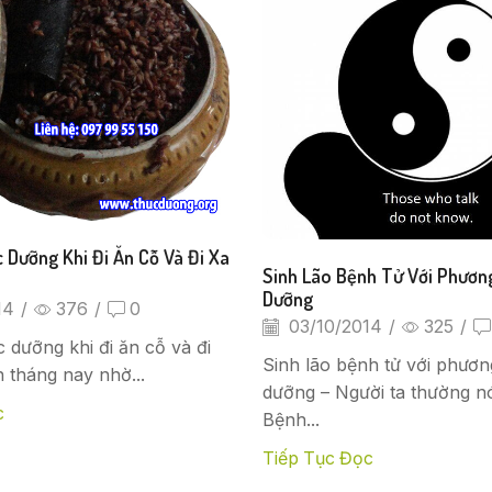
 Dưỡng Khi Đi Ăn Cỗ Và Đi Xa
Sinh Lão Bệnh Tử Với Phươn
Dưỡng
14
/
376
/
0
03/10/2014
/
325
/
 dưỡng khi đi ăn cỗ và đi
Sinh lão bệnh tử với phươ
 tháng nay nhờ...
dưỡng – Người ta thường nó
c
Bệnh...
Tiếp Tục Đọc