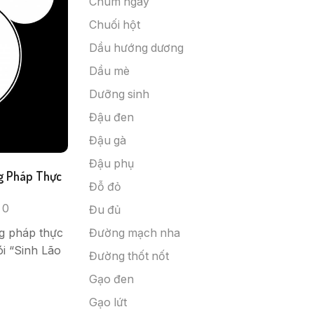
Chùm ngây
Chuối hột
Dầu hướng dương
Dầu mè
Dưỡng sinh
Đậu đen
Đậu gà
Đậu phụ
g Pháp Thực
Đỗ đỏ
0
Đu đủ
ng pháp thực
Đường mạch nha
i “Sinh Lão
Đường thốt nốt
Gạo đen
Gạo lứt