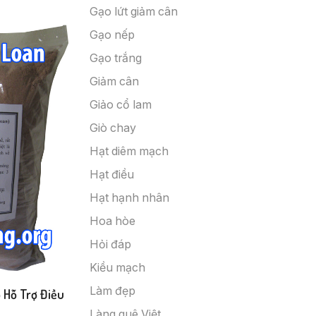
Gạo lứt giảm cân
Gạo nếp
Gạo trắng
Giảm cân
Giảo cổ lam
Giò chay
Hạt diêm mạch
Hạt điều
Hạt hạnh nhân
Hoa hòe
Hỏi đáp
Kiều mạch
Làm đẹp
ỗ Trợ Điều
Làng quê Việt