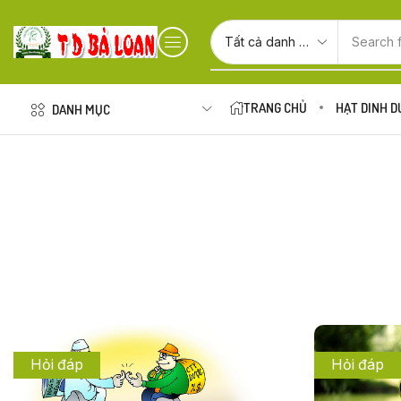
Search 
TRANG CHỦ
HẠT DINH 
DANH MỤC
Hỏi đáp
Hỏi đáp