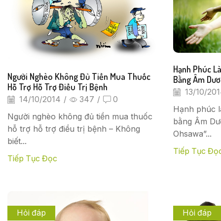
Hạnh Phúc Là
Người Nghèo Không Đủ Tiền Mua Thuốc
Bằng Âm Dươ
Hỗ Trợ Hỗ Trợ Điều Trị Bệnh
13/10/20
14/10/2014
/
347
/
0
Hạnh phúc l
Người nghèo không đủ tiền mua thuốc
bằng Âm Dươ
hỗ trợ hỗ trợ điều trị bệnh – Không
Ohsawa”...
biết...
Tiếp Tục Đọ
Tiếp Tục Đọc
Hỏi đáp
Hỏi đáp