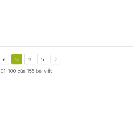
9
10
11
12
 91–100 của 155 bài viết