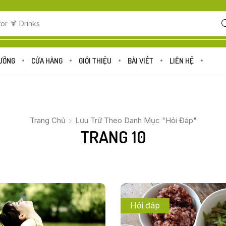
for
🍋 Fruits
DƯỠNG
CỬA HÀNG
GIỚI THIỆU
BÀI VIẾT
LIÊN HỆ
Trang Chủ
Lưu Trữ Theo Danh Mục "Hỏi Đáp"
TRANG 10
Hỏi đáp