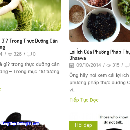
 Gì? Trong Thực Dưỡng Cân
ng
Lợi Ích Của Phương Pháp Th
14
/
326
/
0
Ohsawa
à gì? trong thực dưỡng cân
09/10/2014
/
315
/
ng – Trong mục “tư tưởng
Ông hãy nói xem cái lợi ích
phương pháp thực dưỡng 
c
vì...
Tiếp Tục Đọc
Hỏi đáp