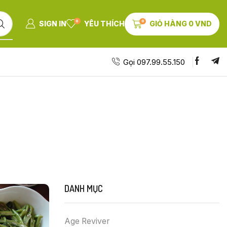
0
0
SIGN IN
YÊU THÍCH
GIỎ HÀNG
0
VND
Gọi 097.99.55.150
DANH MỤC
Age Reviver