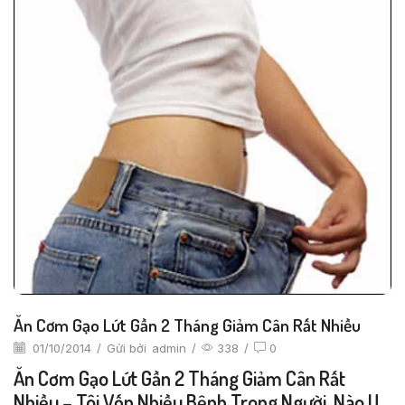
Ăn Cơm Gạo Lứt Gần 2 Tháng Giảm Cân Rất Nhiều
01/10/2014
/
Gửi bởi
admin
/
338
/
0
Ăn Cơm Gạo Lứt Gần 2 Tháng Giảm Cân Rất
Nhiều – Tôi Vốn Nhiều Bệnh Trong Người, Nào U