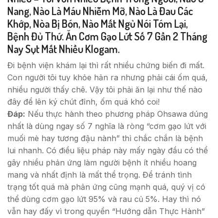
Nang, Nào Là Máu Nhiễm Mỡ, Nào Là Đau Các
Khớp, Nòa Bị Bón, Nào Mất Ngủ Nói Tóm Lại,
Bệnh Đủ Thứ. Ăn Cơm Gạo Lứt Số 7 Gần 2 Tháng
Nay Sụt Mất Nhiều Klogam.
Đi bệnh viện khám lại thì rất nhiều chứng biến đi mất.
Con người tôi tuy khỏe hản ra nhưng phải cái ốm quá,
nhiều người thấy chê. Vậy tôi phải ăn lại như thế nào
đây để lên ký chút đỉnh, ốm quá khó coi!
Đáp:
Nếu thực hành theo phương pháp Ohsawa dúng
nhất là dùng ngay số 7 nghĩa là ròng “cơm gạo lứt với
muối mè hay tương đậu nành” thì chắc chắn là bệnh
lui nhanh. Có điều liệu pháp này mấy ngày đầu có thể
gây nhiều phản ứng làm người bệnh ít nhiều hoang
mang và nhất định là mất thể trọng. Để tránh tình
trạng tốt quá mà phản ứng cũng mạnh quá, quý vị có
thể dùng cơm gạo lứt 95% và rau củ 5%. Hay thì nó
vẫn hay đấy vì trong quyển “Hướng dẫn Thực Hành”