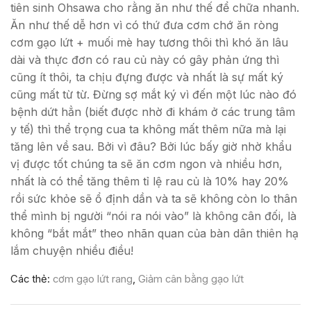
tiên sinh Ohsawa cho rằng ăn như thế để chữa nhanh.
Ăn như thế dễ hơn vì có thứ đưa cơm chớ ăn ròng
cơm gạo lứt + muối mè hay tương thôi thì khó ăn lâu
dài và thực đơn có rau củ này có gây phản ứng thì
cũng ít thôi, ta chịu đựng được và nhất là sự mất ký
cũng mất từ từ. Đừng sợ mắt ký vì đến một lúc nào đó
bệnh dứt hẳn (biết được nhờ đi khám ở các trung tâm
y tế) thì thể trọng cua ta không mất thêm nữa mà lại
tăng lên về sau. Bởi vì đâu? Bởi lúc bấy giờ nhờ khẩu
vị được tốt chúng ta sẽ ăn cơm ngon và nhiều hơn,
nhất là có thể tăng thêm tỉ lệ rau củ là 10% hay 20%
rồi sức khỏe sẽ ổ định dần và ta sẽ không còn lo thân
thể mình bị người “nói ra nói vào” là không cân đối, là
không “bắt mắt” theo nhãn quan của bàn dân thiên hạ
lắm chuyện nhiều điều!
Các thẻ:
cơm gạo lứt rang
,
Giảm cân bằng gạo lứt