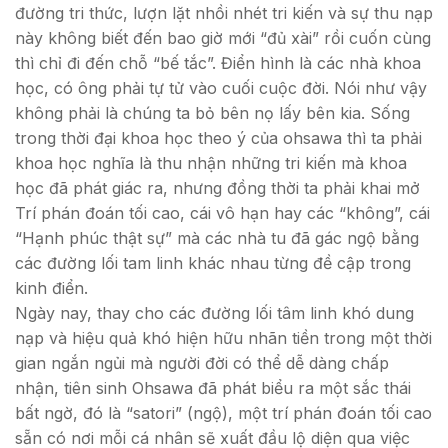
đường tri thức, lượn lặt nhồi nhét tri kiến và sự thu nạp
này không biết đến bao giờ mới “đủ xài” rồi cuốn cùng
thì chỉ đi đến chỗ “bế tắc”. Điển hình là các nhà khoa
học, có ông phải tự tử vào cuối cuộc đời. Nói như vậy
không phải là chúng ta bỏ bên nọ lấy bên kia. Sống
trong thời đại khoa học theo ý của ohsawa thì ta phải
khoa học nghĩa là thu nhận những tri kiến mà khoa
học đã phát giác ra, nhưng đồng thời ta phải khai mở
Trí phán đoán tối cao, cái vô hạn hay các “không”, cái
“Hạnh phúc thật sự” mà các nhà tu đã gác ngộ bằng
các đường lối tam linh khác nhau từng đề cập trong
kinh điển.
Ngày nay, thay cho các đường lối tâm linh khó dung
nạp và hiệu quả khó hiện hữu nhãn tiền trong một thời
gian ngắn ngủi mà người đời có thể dễ dàng chấp
nhận, tiên sinh Ohsawa đã phát biểu ra một sắc thái
bất ngờ, đó là “satori” (ngộ), một trí phán đoán tối cao
sẵn có nơi mỗi cá nhân sẽ xuất đầu lộ diện qua việc