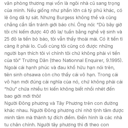
văn phòng thương mại vốn là ngôi nhà cũ sang trọng
của mình. Nếu giống như phần lớn cá tỷ phú khác, có
lẽ ông dã tự sát. Nhưng Burgess không thể và cũng
chẳng cần lẩn tránh giới báo chí. Ông nói: “Dù bây giờ
tôi chỉ kiếm được 40 đô la/ tuần bằng nghề vệ sinh và
25 đô la tiền bỏ báo, tôi vẫn thấy thoải mái. Có ít tiền tì
càng ít phải lo. Cuối cùng tôi cũng có được những
người bạn thích tôi vì chính tôi chứ không phải vì tiền
của tôi” Trường Dân (theo Nationnal Enquirer, 9.1995).
Ngoài cái hạnh phúc và đau khổ hữu hạn nói trên,
tiên sinh ohsawa còn cho thấy cái vô hạn. Trong cái
vô hạn mới đúng cái nghĩa của nó, chứ không phải cái
“hữu” chứa nhiều tri kiến không biết nhồi nhét đến
bao giời mới thôi!
Người Đông phương và Tây Phương trên con đường
khác nhau. Người Đông phương chỉ nhờ tịnh tâm được
minh tâm mà thành tự đích điểm. Điển hình là các nhà
tu chân chính. Người tây phương thì đi theo con