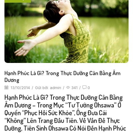
Hạnh Phúc Là Gì? Trong Thực Dưỡng Cân Bằng Âm
Dương
13/10/2014
/
Gửi bởi
admin
/
341
/
0
Hạnh Phúc Là Gì? Trong Thực Dưỡng Cân Bằng
Âm Dương – Trong Mục “tư Tưởng Ohsawa” Ở
Quyển “phục Hồi Sức Khỏe”, Ông Đưa Cái
“không” Lên Trang Đầu Tiên. Về Vấn Đề Thực
Dưỡng, Tiên Sinh Ohsawa Có Nói Đến Hạnh Phúc