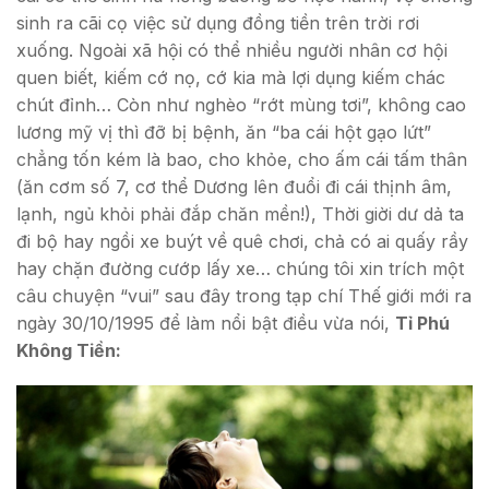
sinh ra cãi cọ việc sử dụng đồng tiền trên trời rơi
xuống. Ngoài xã hội có thể nhiều người nhân cơ hội
quen biết, kiếm cớ nọ, cớ kia mà lợi dụng kiếm chác
chút đỉnh… Còn như nghèo “rớt mùng tơi”, không cao
lương mỹ vị thì đỡ bị bệnh, ăn “ba cái hột gạo lứt”
chẳng tốn kém là bao, cho khỏe, cho ấm cái tấm thân
(ăn cơm số 7, cơ thể Dương lên đuổi đi cái thịnh âm,
lạnh, ngủ khỏi phải đắp chăn mền!), Thời giời dư dả ta
đi bộ hay ngồi xe buýt về quê chơi, chả có ai quấy rầy
hay chặn đường cướp lấy xe… chúng tôi xin trích một
câu chuyện “vui” sau đây trong tạp chí Thế giới mới ra
ngày 30/10/1995 để làm nổi bật điều vừa nói,
Tỉ Phú
Không Tiền: