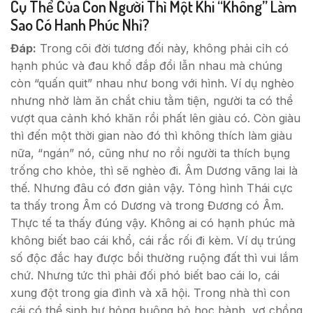
Cụ Thể Của Con Người Thì Một Khi “không” Làm
Sao Có Hanh Phúc Nhỉ?
Đáp:
Trong cõi đời tương đối này, không phải cỉh có
hạnh phúc và đau khổ đắp đổi lẫn nhau mà chúng
còn “quấn quit” nhau như bong với hình. Ví dụ nghèo
nhưng nhờ làm ăn chắt chiu tằm tiện, người ta có thể
vượt qua cảnh khó khăn rồi phất lên giàu có. Còn giàu
thì đến một thời gian nào đó thì không thích làm giàu
nữa, “ngán” nó, cũng như no rồi người ta thích bụng
trống cho khỏe, thì sẽ nghèo đi. Âm Dương vãng lai là
thế. Nhưng đâu có đơn giản vậy. Tỏng hình Thái cực
ta thấy trong Âm có Dương và trong Đương có Âm.
Thực tế ta thấy đúng vậy. Không ai có hạnh phúc mà
không biết bao cái khổ, cái rắc rối đi kèm. Ví dụ trúng
số độc đắc hay được bồi thường ruộng đất thì vui lắm
chứ. Nhưng tức thì phải đối phó biết bao cái lo, cái
xung đột trong gia đình và xã hội. Trong nhà thì con
cái có thể sinh hư hỏng buông bỏ học hành, vợ chồng