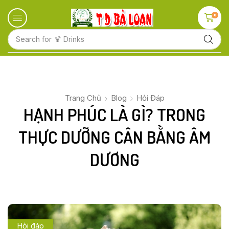
0
Search for
🍋 Fruits
Trang Chủ
Blog
Hỏi Đáp
HẠNH PHÚC LÀ GÌ? TRONG
THỰC DƯỠNG CÂN BẰNG ÂM
DƯƠNG
Hỏi đáp