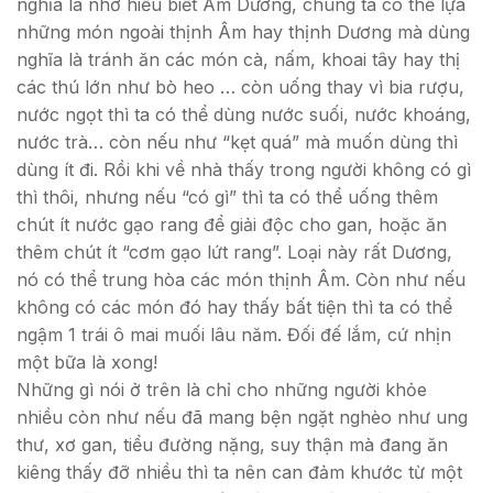
nghĩa là nhờ hiểu biết Âm Dương, chúng ta có thể lựa
những món ngoài thịnh Âm hay thịnh Dương mà dùng
nghĩa là tránh ăn các món cà, nấm, khoai tây hay thị
các thú lớn như bò heo … còn uống thay vì bia rượu,
nước ngọt thì ta có thể dùng nước suối, nước khoáng,
nước trà… còn nếu như “kẹt quá” mà muốn dùng thì
dùng ít đi. Rồi khi về nhà thấy trong người không có gì
thì thôi, nhưng nếu “có gì” thì ta có thể uống thêm
chút ít nước gạo rang để giải độc cho gan, hoặc ăn
thêm chút ít “cơm gạo lứt rang”. Loại này rất Dương,
nó có thể trung hòa các món thịnh Âm. Còn như nếu
không có các món đó hay thấy bất tiện thì ta có thể
ngậm 1 trái ô mai muối lâu năm. Đối đế lắm, cứ nhịn
một bữa là xong!
Những gì nói ở trên là chỉ cho những người khỏe
nhiều còn như nếu đã mang bện ngặt nghèo như ung
thư, xơ gan, tiểu đường nặng, suy thận mà đang ăn
kiêng thấy đỡ nhiều thì ta nên can đảm khước từ một