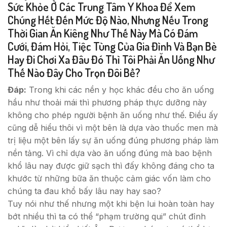
Sức Khỏe Ở Các Trung Tâm Y Khoa Để Xem
Chúng Hết Đến Mức Độ Nào, Nhưng Nếu Trong
Thời Gian Ăn Kiêng Như Thế Này Mà Có Đám
Cưới, Đám Hỏi, Tiệc Tùng Của Gia Đình Và Bạn Bè
Hay Đi Chơi Xa Đâu Đó Thì Tôi Phải Ăn Uống Như
Thế Nào Đây Cho Trọn Đôi Bề?
Đáp:
Trong khi các nền y học khác đều cho ăn uống
hầu như thoải mái thì phương pháp thực dưỡng này
không cho phép người bệnh ăn uống như thế. Điều ấy
cũng dễ hiểu thôi vì một bên là dựa vào thuốc men mà
trị liệu một bên lấy sự ăn uống đúng phương pháp làm
nền tảng. Vì chỉ dựa vào ăn uống đúng mà bao bệnh
khổ lâu nay được giữ sạch thì đấy không đáng cho ta
khước từ những bữa ăn thuộc cảm giác vốn làm cho
chúng ta đau khổ bấy lâu nay hay sao?
Tuy nói như thế nhưng một khi bện lui hoàn toàn hay
bớt nhiều thì ta có thể “phạm trường qui” chút đỉnh