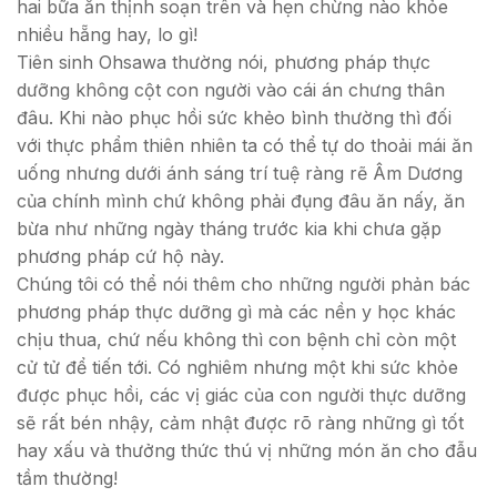
hai bữa ăn thịnh soạn trên và hẹn chừng nào khỏe
nhiều hẵng hay, lo gì!
Tiên sinh Ohsawa thường nói, phương pháp thực
dưỡng không cột con người vào cái án chưng thân
đâu. Khi nào phục hồi sức khẻo bình thường thì đối
với thực phẩm thiên nhiên ta có thể tự do thoải mái ăn
uống nhưng dưới ánh sáng trí tuệ ràng rẽ Âm Dương
của chính mình chứ không phải đụng đâu ăn nấy, ăn
bừa như những ngày tháng trước kia khi chưa gặp
phương pháp cứ hộ này.
Chúng tôi có thể nói thêm cho những người phản bác
phương pháp thực dưỡng gì mà các nền y học khác
chịu thua, chứ nếu không thì con bệnh chỉ còn một
cử tử để tiến tới. Có nghiêm nhưng một khi sức khỏe
được phục hồi, các vị giác của con người thực dưỡng
sẽ rất bén nhậy, cảm nhật được rõ ràng những gì tốt
hay xấu và thưởng thức thú vị những món ăn cho đẫu
tầm thường!