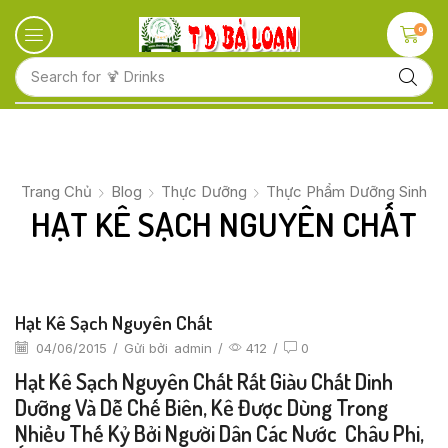
0
Search for
🍋 Fruits
Trang Chủ
Blog
Thực Dưỡng
Thực Phẩm Dưỡng Sinh
HẠT KÊ SẠCH NGUYÊN CHẤT
Hạt Kê Sạch Nguyên Chất
04/06/2015
/
Gửi bởi
admin
/
412
/
0
Hạt Kê Sạch Nguyên Chất Rất Giàu Chất Dinh
Dưỡng Và Dễ Chế Biên, Kê Được Dùng Trong
Nhiều Thế Kỷ Bởi Người Dân Các Nước Châu Phi,