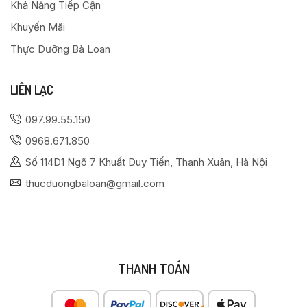
Khả Năng Tiếp Cận
Khuyến Mãi
Thực Dưỡng Bà Loan
LIÊN LẠC
097.99.55.150
0968.671.850
Số 114D1 Ngõ 7 Khuất Duy Tiến, Thanh Xuân, Hà Nội
thucduongbaloan@gmail.com
THANH TOÁN