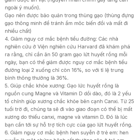
ngoài ý muốn).
Gạo nên được bảo quản trong thùng gạo (thùng đựng
gạo thông minh để tránh ẩm môc biến đồi và mất đi
nhiều chất)
4. Giảm nguy cơ mắc bệnh tiểu đường: Các nhà
nghiên cứu ở Viện nghiên cứu Harvard đã khám phá
ra rằng, chỉ cần ăn 50 gram gạo lứt huyết rồng mỗi
ngày, bạn có thể giảm được nguy cơ mắc bệnh tiểu
đường loại 2 xuống chỉ còn 16%, so với tỉ lệ trung
bình thông thường là 36%.
5. Giúp chắc khỏe xương: Gạo lức huyết rồng là
nguồn cung Magne và Vitamin D dồi dào, đó là 2 yếu
tố chính giúp xương chắc khỏe bên cạnh Canxi. Từ 25
tuổi trờ đi, chúng ta sẽ đi vào giao đoạn có thể bị mất
xương do thiếu canxi, magne và vitamin D. Đó là lúc
bạn cần tới sự hỗ trợ tích cực của gạo lứt huyết rồng.
6. Giảm nguy cơ mắc bệnh hen suyễn ở trẻ em: hen