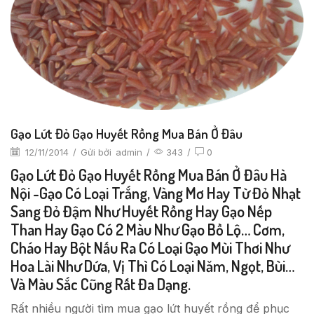
Gạo Lứt Đỏ Gạo Huyết Rồng Mua Bán Ở Đâu
12/11/2014
/
Gửi bởi
admin
/
343
/
0
Gạo Lứt Đỏ Gạo Huyết Rồng Mua Bán Ở Đâu Hà
Nội -Gạo Có Loại Trắng, Vàng Mơ Hay Từ Đỏ Nhạt
Sang Đỏ Đậm Như Huyết Rồng Hay Gạo Nếp
Than Hay Gạo Có 2 Màu Như Gạo Bồ Lộ… Cơm,
Cháo Hay Bột Nấu Ra Có Loại Gạo Mùi Thơi Như
Hoa Lài Như Dứa, Vị Thì Có Loại Năm, Ngọt, Bùi…
Và Màu Sắc Cũng Rất Đa Dạng.
Rất nhiều người tìm mua gạo lứt huyết rồng để phục