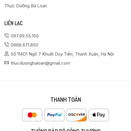
Thực Dưỡng Bà Loan
LIÊN LẠC
097.99.55.150
0968.671.850
Số 114D1 Ngõ 7 Khuất Duy Tiến, Thanh Xuân, Hà Nội
thucduongbaloan@gmail.com
THANH TOÁN