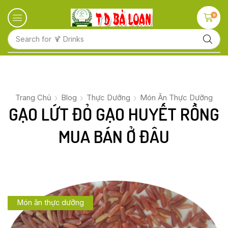
0
Search for
🍋 Fruits
Trang Chủ
Blog
Thực Dưỡng
Món Ăn Thực Dưỡng
GẠO LỨT ĐỎ GẠO HUYẾT RỒNG
MUA BÁN Ở ĐÂU
Món ăn thực dưỡng