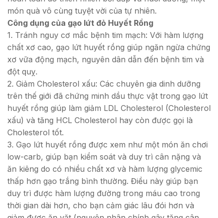
món quà vô cùng tuyệt vời của tự nhiên.
Công dụng của gạo lứt đỏ Huyết Rồng
1. Tránh nguy cơ mắc bệnh tim mạch: Với hàm lượng
chất xơ cao, gạo lứt huyết rồng giúp ngăn ngừa chứng
xơ vữa động mạch, nguyên dân dẫn đến bệnh tim và
đột quỵ.
2. Giảm Cholesterol xấu: Các chuyên gia dinh dưỡng
trên thế giới đã chứng minh dầu thực vật trong gạo lứt
huyết rồng giúp làm giảm LDL Cholesterol (Cholesterol
xấu) và tăng HCL Cholesterol hay còn được gọi là
Cholesterol tốt.
3. Gạo lứt huyết rồng được xem như một món ăn chơi
low-carb, giúp bạn kiểm soát và duy trì cân nặng và
ăn kiêng do có nhiều chất xơ và hàm lượng glycemic
thấp hơn gạo trắng bình thường. Điều này giúp bạn
duy trì được hàm lượng đường trong máu cao trong
thời gian dài hơn, cho bạn cảm giác lâu đói hơn và
giảm được ăn vặt (nguyên nhân chính gây tăng cân