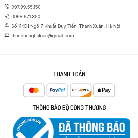
097.99.55.150
0968.671.850
Số 114D1 Ngõ 7 Khuất Duy Tiến, Thanh Xuân, Hà Nội
thucduongbaloan@gmail.com
THANH TOÁN
THÔNG BÁO BỘ CÔNG THƯƠNG