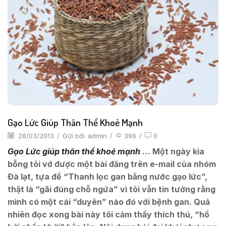
Gạo Lức Giúp Thân Thể Khoẻ Mạnh
28/03/2013
/
Gửi bởi
admin
/
396
/
0
Gạo Lức giúp thân thể khoẻ mạnh
… Một ngày kia
bỗng tôi vớ được một bài đăng trên e-mail của nhóm
Đà lạt, tựa đề “Thanh lọc gan bằng nước gạo lức”,
thật là “gãi đúng chỗ ngứa” vì tôi vẫn tin tưởng rằng
mình có một cái “duyên” nào đó với bệnh gan. Quả
nhiên đọc xong bài này tôi cảm thấy thích thú, “hồ