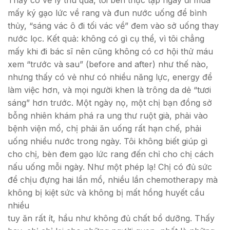
mấy ký gạo lức về rang và đun nước uống để bình
thủy, “sáng vác ô đi tối vác về” đem vào sở uống thay
nước lọc. Kết quả: không có gì cụ thể, vì tôi chẳng
mấy khi đi bác sĩ nên cũng không có cơ hội thử máu
xem “trước và sau” (before and after) như thế nào,
nhưng thấy có vẻ như có nhiều năng lực, energy để
làm việc hơn, và mọi người khen là trông da dẻ “tươi
sáng” hơn trước. Một ngày nọ, một chị bạn đồng sở
bỗng nhiên khám phá ra ung thư ruột già, phải vào
bệnh viện mổ, chị phải ăn uống rất hạn chế, phải
uống nhiều nước trong ngày. Tôi không biết giúp gì
cho chị, bèn đem gạo lức rang đến chỉ cho chị cách
nấu uống mỗi ngày. Như một phép lạ! Chị có đủ sức
để chịu đựng hai lần mổ, nhiều lần chemotherapy mà
không bị kiệt sức và không bị mất hồng huyết cầu
nhiều
tuy ăn rất ít, hầu như không đủ chất bổ dưỡng. Thấy