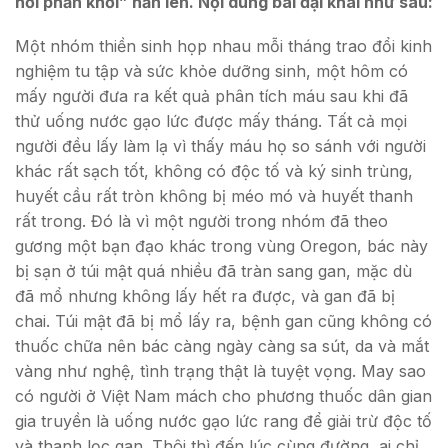
hởi phấn khởi” hẳn lên. Nội dung bài đại khái như sau:
Một nhóm thiền sinh họp nhau mỗi tháng trao đổi kinh
nghiệm tu tập và sức khỏe dưỡng sinh, một hôm có
mấy người đưa ra kết quả phân tích máu sau khi đã
thử uống nước gạo lức được mấy tháng. Tất cả mọi
người đều lấy làm lạ vì thấy máu họ so sánh với người
khác rất sạch tốt, không có độc tố và ký sinh trùng,
huyết cầu rất tròn không bị méo mó và huyết thanh
rất trong. Đó là vì một người trong nhóm đã theo
gương một bạn đạo khác trong vùng Oregon, bác này
bị sạn ở túi mật quá nhiều đã tràn sang gan, mặc dù
đã mổ nhưng không lấy hết ra được, và gan đã bị
chai. Túi mật đã bị mổ lấy ra, bệnh gan cũng không có
thuốc chữa nên bác càng ngày càng sa sút, da và mắt
vàng như nghệ, tình trạng thật là tuyệt vọng. May sao
có người ở Việt Nam mách cho phương thuốc dân gian
gia truyền là uống nước gạo lức rang để giải trừ độc tố
và thanh lọc gan. Thôi thì đến lúc cùng đường, ai chỉ