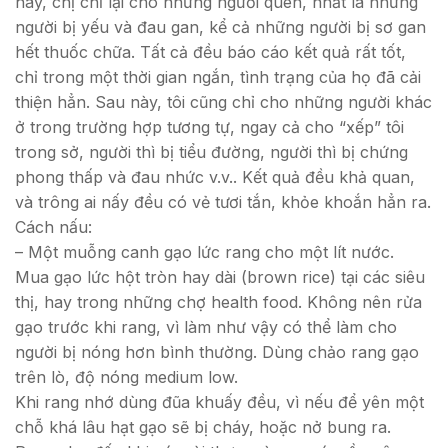
hay, chị chỉ lại cho những người quen, nhất là những
người bị yếu và đau gan, kể cả những người bị sơ gan
hết thuốc chữa. Tất cả đều báo cáo kết quả rất tốt,
chỉ trong một thời gian ngắn, tình trạng của họ đã cải
thiện hẳn. Sau này, tôi cũng chỉ cho những người khác
ở trong trường hợp tương tự, ngay cả cho “xếp” tôi
trong sở, người thì bị tiểu đường, người thì bị chứng
phong thấp và đau nhức v.v.. Kết quả đều khả quan,
và trông ai nấy đều có vẻ tươi tắn, khỏe khoắn hẳn ra.
Cách nấu:
– Một muỗng canh gạo lức rang cho một lít nước.
Mua gạo lức hột tròn hay dài (brown rice) tại các siêu
thị, hay trong những chợ health food. Không nên rửa
gạo trước khi rang, vì làm như vậy có thể làm cho
người bị nóng hơn bình thường. Dùng chảo rang gạo
trên lò, độ nóng medium low.
Khi rang nhớ dùng đũa khuấy đều, vì nếu để yên một
chỗ khá lâu hạt gạo sẽ bị cháy, hoặc nở bung ra.