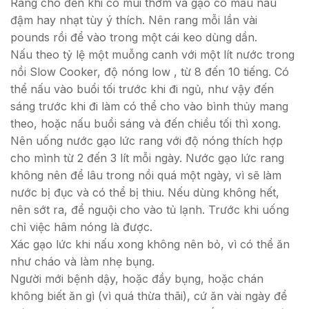
Rang cho đến khi có mùi thơm và gạo có mầu nâu
đậm hay nhạt tùy ý thích. Nên rang mỗi lần vài
pounds rồi để vào trong một cái keo dùng dần.
Nấu theo tỷ lệ một muỗng canh với một lít nước trong
nồi Slow Cooker, độ nóng low , từ 8 đến 10 tiếng. Có
thể nấu vào buổi tối trước khi đi ngủ, như vậy đến
sáng trước khi đi làm có thể cho vào bình thủy mang
theo, hoặc nấu buổi sáng và đến chiều tối thì xong.
Nên uống nước gạo lức rang với độ nóng thích hợp
cho mình từ 2 đến 3 lít mỗi ngày. Nước gạo lức rang
không nên để lâu trong nồi quá một ngày, vì sẽ làm
nước bị đục và có thể bị thiu. Nếu dùng không hết,
nên sớt ra, để nguội cho vào tủ lạnh. Trước khi uống
chỉ việc hâm nóng là được.
Xác gạo lức khi nấu xong không nên bỏ, vì có thể ăn
như cháo và làm nhẹ bụng.
Người mới bệnh dậy, hoặc đầy bụng, hoặc chán
không biết ăn gì (vì quá thừa thãi), cứ ăn vài ngày để