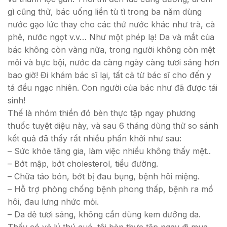
gì cũng thử, bác uống liền tù tì trong ba năm dùng
nước gạo lức thay cho các thứ nước khác như trà, cà
phê, nước ngọt v.v… Như một phép lạ! Da và mắt của
bác không còn vàng nữa, trong người không còn mệt
mỏi và bực bội, nước da càng ngày càng tươi sáng hơn
bao giờ! Đi khám bác sĩ lại, tất cả từ bác sĩ cho đến y
tá đều ngạc nhiên. Con người của bác như đã được tái
sinh!
Thế là nhóm thiền đó bèn thực tập ngay phương
thuốc tuyệt diệu này, và sau 6 tháng dùng thử so sánh
kết quả đã thấy rất nhiều phấn khởi như sau:
– Sức khỏe tăng gia, làm việc nhiều không thấy mệt..
– Bớt mập, bớt cholesterol, tiểu đường.
– Chữa táo bón, bớt bị đau bụng, bệnh hôi miệng.
– Hỗ trợ phòng chống bệnh phong thấp, bệnh ra mồ
hôi, đau lưng nhức mỏi.
– Da dẻ tươi sáng, không cần dùng kem dưỡng da.
Thấy có vẻ lý thú quá, tôi bèn thực tập ngay đi mua