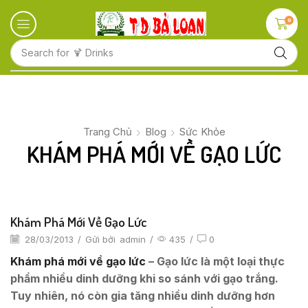
0
Search for
🍋 Fruits
Trang Chủ
Blog
Sức Khỏe
KHÁM PHÁ MỚI VỀ GẠO LỨC
Khám Phá Mới Về Gạo Lức
28/03/2013
/
Gửi bởi
admin
/
435
/
0
Khám phá mới về gạo lức
– Gạo lức là một loại thực
phẩm nhiều dinh dưỡng khi so sánh với gạo trắng.
Tuy nhiên, nó còn gia tăng nhiều dinh dưỡng hơn