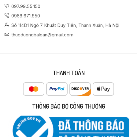
097.99.55.150
0968.671.850
Số 114D1 Ngõ 7 Khuất Duy Tiến, Thanh Xuân, Hà Nội
thucduongbaloan@gmail.com
THANH TOÁN
THÔNG BÁO BỘ CÔNG THƯƠNG