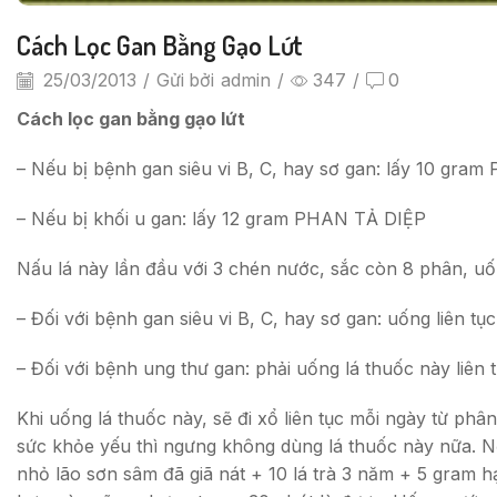
Cách Lọc Gan Bằng Gạo Lứt
25/03/2013
/
Gửi bởi
admin
/
347
/
0
Cách lọc gan bằng gạo lứt
– Nếu bị bệnh gan siêu vi B, C, hay sơ gan: lấy 10 gra
– Nếu bị khối u gan: lấy 12 gram PHAN TẢ DIỆP
Nấu lá này lần đầu với 3 chén nước, sắc còn 8 phân, uốn
– Đối với bệnh gan siêu vi B, C, hay sơ gan: uống liên tụ
– Đối với bệnh ung thư gan: phải uống lá thuốc này liên t
Khi uống lá thuốc này, sẽ đi xổ liên tục mỗi ngày từ ph
sức khỏe yếu thì ngưng không dùng lá thuốc này nữa. Nế
nhỏ lão sơn sâm đã giã nát + 10 lá trà 3 năm + 5 gram 