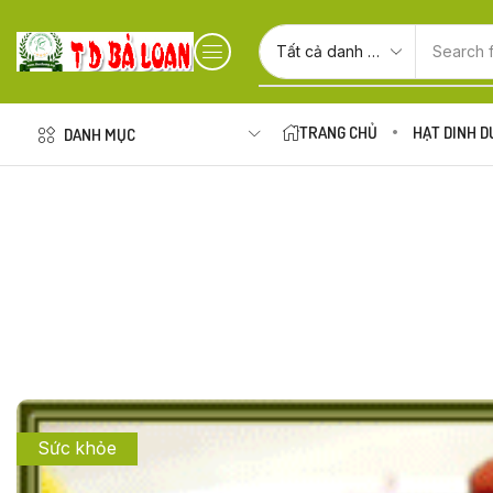
Search 
TRANG CHỦ
HẠT DINH 
DANH MỤC
Sức khỏe