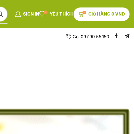
0
0
SIGN IN
YÊU THÍCH
GIỎ HÀNG
0
VND
Gọi 097.99.55.150