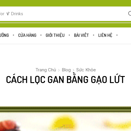
for
🍋 Fruits
DƯỠNG
CỬA HÀNG
GIỚI THIỆU
BÀI VIẾT
LIÊN HỆ
Trang Chủ
Blog
Sức Khỏe
CÁCH LỌC GAN BẰNG GẠO LỨT