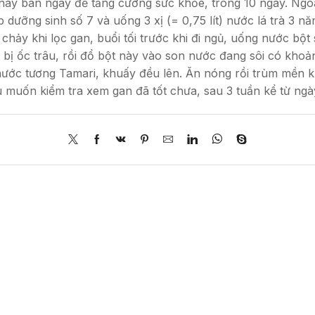
y ban ngày để tăng cường sức khỏe, trong 10 ngày. Ngoài 
áp dưỡng sinh số 7 và uống 3 xị (= 0,75 lít) nước lá trà 3
êu chảy khi lọc gan, buổi tối trước khi đi ngủ, uống nước 
i bị ốc trâu, rồi đổ bột này vào son nước đang sôi có kh
nước tương Tamari, khuấy đều lên. Ăn nóng rồi trùm mền k
u muốn kiểm tra xem gan đã tốt chưa, sau 3 tuần kể từ ngà