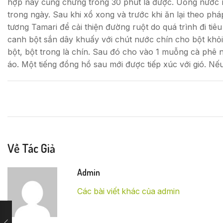
hợp này cũng chưng trong 30 phút là được. Uống nước nà
trong ngày. Sau khi xổ xong và trước khi ăn lại theo ph
tương Tamari để cải thiện đường ruột do quá trình đi ti
canh bột sắn dây khuấy với chút nước chín cho bột khỏ
bột, bột trong là chín. Sau đó cho vào 1 muỗng cà phê 
áo. Một tiếng đồng hồ sau mới được tiếp xúc với gió. Nế
Về Tác Giả
Admin
Các bài viết khác của admin