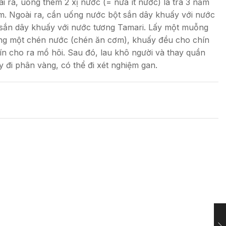
ra, uống thêm 2 xị nước (= nửa ít nước) lá trà 3 năm
 năm. Ngoài ra, cần uống nước bột sắn dây khuấy với nước
bột sắn dây khuấy với nước tương Tamari. Lấy một muỗng
oảng một chén nước (chén ăn cơm), khuấy đều cho chín
ín cho ra mồ hôi. Sau đó, lau khô người và thay quần
y đi phân vàng, có thể đi xét nghiệm gan.