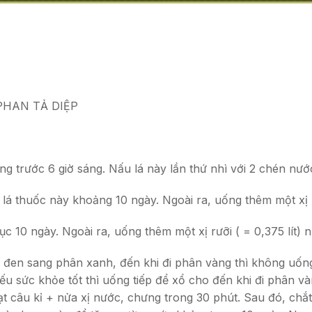
m PHAN TẢ DIỆP
g trước 6 giờ sáng. Nấu lá này lần thứ nhì với 2 chén nướ
c lá thuốc này khoảng 10 ngày. Ngoài ra, uống thêm một xị r
ục 10 ngày. Ngoài ra, uống thêm một xị rưỡi ( = 0,375 lít) n
ân đen sang phân xanh, đến khi đi phân vàng thì không uốn
u sức khỏe tốt thì uống tiếp để xổ cho đến khi đi phân và
hạt câu kỉ + nửa xị nước, chưng trong 30 phút. Sau đó, ch