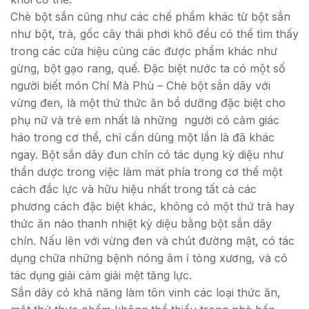
Chè bột sắn cũng như các chế phẩm khác từ bột sắn
như bột, trà, gốc cây thái phơi khô đều có thể tìm thấy
trong các cửa hiệu cùng các được phẩm khác như
gừng, bột gạo rang, quế. Đặc biệt nước ta có một số
người biết món Chí Mà Phù – Chè bột sắn dây với
vừng đen, là một thứ thức ăn bổ dưỡng đặc biệt cho
phụ nữ và trẻ em nhất là những người có cảm giác
háo trong cơ thể, chỉ cần dùng một lần là đã khác
ngay. Bột sắn dây đun chín có tác dụng kỳ diệu như
thần dược trong việc làm mát phía trong cơ thể một
cách đắc lực và hữu hiệu nhất trong tất cả các
phương cách đặc biệt khác, không có một thứ trà hay
thức ăn nào thanh nhiệt kỳ diệu bằng bột sắn dây
chín. Nấu lên với vừng đen và chút đường mật, có tác
dụng chữa những bệnh nóng âm ỉ tỏng xương, và có
tác dụng giải cảm giải mệt tăng lực.
Sắn dây có khả năng làm tôn vinh các loại thức ăn,