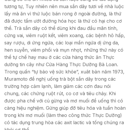
tương tự, Tuy nhiên nên mua sắn dây tươi về nhà luộc
lấy mà ăn vì thứ luộc bán rong ở ngoài đường, là thứ
đã được tẩm ướt đường hóa học là thứ có hại cho cơ
thể. Trà sắn dây có thể dùng khi đau đầu mãn tính,
cứng vai, viêm ruột kết, viêm xoang, các bệnh hô hấp,
say rượu, di ứng ngứa, các loại mẩn ngứa dị ứng da,
hen suyễn, viêm phổi và mụn nhọt, những thứ này có
thể tự chế hay mau ở các cửa hàng thức ăn Thực
dưỡng tin cây như Cửa Hàng Thực Dưỡng Bà Loan.
Trong quấn “tự bảo vệ sức khỏe”, xuât bản năm 1973,
Muramoto đề nghị uống trà bột sắn dây trong các
trường hợp cảm lạnh, làm giảm các cơn đau nói
chung, các chứng ruột rút, co cơ và tiêu chảy. Khi
được pha chế với củ gừng và mơ muối để uống thì có
càng hiệu nghiệm. Gừng giúp đỡ tiêu hóa và tuần hoàn
trong khi mơ muối (làm theo công thức Thực Dưỡng)
có tác dụng trung hòa các axit lactic và tống chúng ra
khỏi cơ thể.