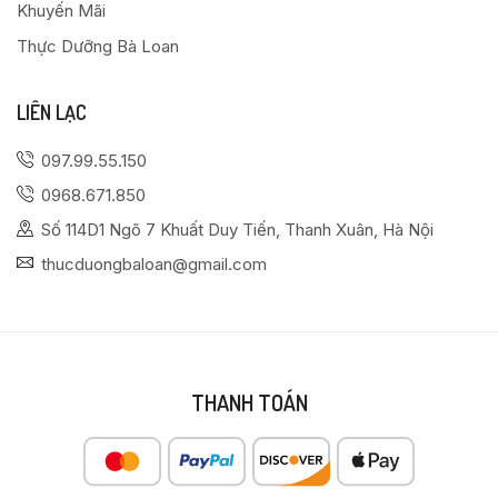
Khuyến Mãi
Thực Dưỡng Bà Loan
LIÊN LẠC
097.99.55.150
0968.671.850
Số 114D1 Ngõ 7 Khuất Duy Tiến, Thanh Xuân, Hà Nội
thucduongbaloan@gmail.com
THANH TOÁN