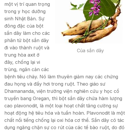
một vị trí quan trọng
trong y học dưỡng
sinh Nhật Bản. Sự
đông đặc của bột
sắn dây làm cho các
phân tử bột sắn dây
đi vào thành ruột và
Của sắn dây
trung hòa axit ở
đây, chống lại vi
trùng, ngăn cản các
bệnh tiêu chảy. Nó làm thuyên giảm nay các chứng
đau họng và đầy hơi trong ruột. Theo giáo sư
Dhamananda, viện trưởng viện nghiên cứu y học cổ
truyền bang Oregan, thì bột sắn dây chứa hàm lượng
cao plavonodit, là một loại hoạt chất tăng cường sự
hoạt động hệ tiêu hóa và tuần hoàn. Plavonodit là một
chất nổi tiếng chống lại oxi hóa cơ thể. Sắn dây có tác
dụng ngăng chặn sự co rút của các tế bào ruột, do đó