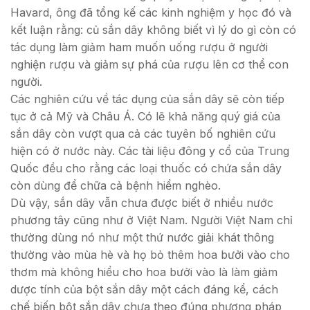
Havard, ông đã tổng kế các kinh nghiệm y học đó và
kết luận rằng: củ sắn dây không biết vì lý do gì còn có
tác dụng làm giảm ham muốn uống rượu ở người
nghiện rượu và giảm sự phá của rượu lên cơ thể con
người.
Các nghiên cứu về tác dụng của sắn dây sẽ còn tiếp
tục ở cả Mỹ và Châu Á. Có lẽ khả năng quý giá của
sắn dây còn vượt qua cả các tuyên bố nghiên cứu
hiện có ở nước này. Các tài liệu đông y cổ của Trung
Quốc đều cho rằng các loại thuốc có chứa sắn dây
còn dùng để chữa cả bệnh hiểm nghèo.
Dù vậy, sắn dây vẫn chưa được biết ở nhiều nước
phương tây cũng như ở Việt Nam. Người Việt Nam chỉ
thường dùng nó như một thứ nước giải khát thông
thường vào mùa hè và họ bỏ thêm hoa bưởi vào cho
thơm mà không hiểu cho hoa bưởi vào là làm giảm
dược tính của bột sắn dây một cách đáng kể, cách
chế biến bột sắn dây chưa theo đúng phương pháp