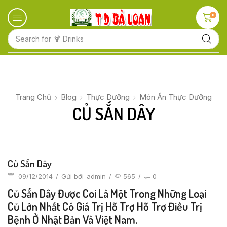
0
Search for
🍋 Fruits
Trang Chủ
Blog
Thực Dưỡng
Món Ăn Thực Dưỡng
CỦ SẮN DÂY
Củ Sắn Dây
09/12/2014
/
Gửi bởi
admin
/
565
/
0
Củ Sắn Dây Được Coi Là Một Trong Những Loại
Củ Lớn Nhất Có Giá Trị Hỗ Trợ Hỗ Trợ Điều Trị
Bệnh Ở Nhật Bản Và Việt Nam.