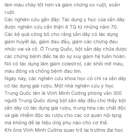
làm máu chảy tốt hơn và giảm chứng co ruột, xoắn
ruột.
Các nghiên cứu gần đây: Tác dụng y học của sắn dây
được nghiên cứu cẩn thận ở TQ từ những năm 70.
Các kế quả công bố cho rằng sắn dây có tác dụng
giảm huyết áp, giảm đau đầu, giảm các chứng đau
nhức vai và cổ. Ở Trung Quốc, bột sắn dây chữa được
các chứng bệnh điếc tai do sự suy giảm hệ tuần hoàn.
Nó có tác dụng làm giảm colestrol, các khối mỡ máu,
máu đông và chống bệnh đau tim.
Ngày nay, các nghiên cứu khoa học cò chỉ ra sắn dây
có tác dụng giải rượu. Một nhà nghiên cứu y học
Trung Quốc tên là Vĩnh Minh Cường phỏng vấn 300
người Trung Quốc dùng bột sắn dây đều cho thấy bột
sắn dây có tác dụng giải rượu, trung hòa các chất độc
và giải nhiễm độc do rượu cho các cơ quan nội tạng
mà không để lại hiệu ứng phụ nào cho cơ thể.
Khi ông Vĩnh Minh Cường quay trở lại trường đại học