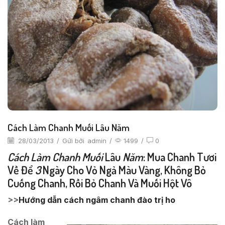
Cách Làm Chanh Muối Lâu Năm
28/03/2013
/
Gửi bởi
admin
/
1499
/
0
Cách Làm Chanh Muối
Lâu
Năm
: Mua Chanh Tươi
Về Để
3
Ngày Cho Vỏ Ngả Màu Vàng, Không Bỏ
Cuống Chanh, Rồi Bỏ Chanh Và Muối Hột Vô
>>
Hướng dẫn cách ngâm chanh đào trị ho
Cách làm