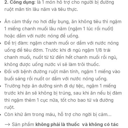
2. Công dụng
: là 1 món hỗ trợ cho người bị đường
ruột mãn tín lâu năm và tiêu thực.
Ăn cảm thấy no hơi đầy bụng, ăn không tiêu thì ngậm
1 miếng chanh muối lâu năm (ngậm 1 lúc rồi nuốt)
hoặc dầm với nước nóng để uống.
Để trị đàm: ngậm chanh muối or dầm với nước nóng
uống để tiêu đờm. Trước khi đi ngủ ngậm 1/8 trái
chanh muối, nuốt từ từ đến hết chanh muối rồi ngủ,
không được uống nước vì sẽ làm trôi thuốc.
Đối với bệnh đường ruột mãn tính, ngậm 1 miếng vào
buổi sáng rồi nuốt or dầm với nước nóng uống.
Trường hợp ăn dưỡng sinh đi dự tiệc, ngậm 1 miếng
trước khi ăn sẽ không bị trúng, sau khi ăn nếu bị đàm
thì ngậm thêm 1 cục nữa, tốt cho bao tử và đường
ruột.
Còn khử âm trong máu, hỗ trợ cho ngời bị cảm…
–> Sản phẩm
không phải là thuốc và không có tác