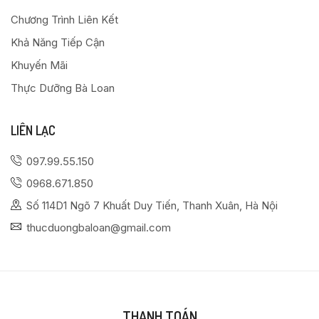
Chương Trình Liên Kết
Khả Năng Tiếp Cận
Khuyến Mãi
Thực Dưỡng Bà Loan
LIÊN LẠC
097.99.55.150
0968.671.850
Số 114D1 Ngõ 7 Khuất Duy Tiến, Thanh Xuân, Hà Nội
thucduongbaloan@gmail.com
THANH TOÁN