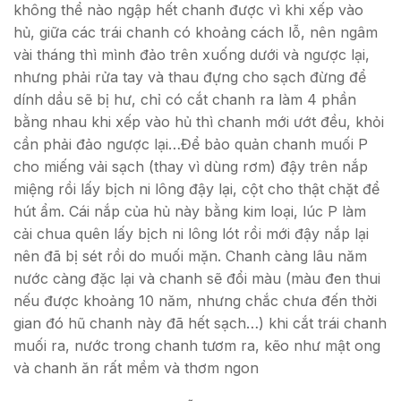
không thể nào ngập hết chanh được vì khi xếp vào
hủ, giữa các trái chanh có khoảng cách lỗ, nên ngâm
vài tháng thì mình đảo trên xuống dưới và ngược lại,
nhưng phải rửa tay và thau đựng cho sạch đừng để
dính dầu sẽ bị hư, chỉ có cắt chanh ra làm 4 phần
bằng nhau khi xếp vào hủ thì chanh mới ướt đều, khỏi
cần phải đảo ngược lại…Để bảo quản chanh muối P
cho miếng vải sạch (thay vì dùng rơm) đậy trên nắp
miệng rồi lấy bịch ni lông đậy lại, cột cho thật chặt để
hút ẩm. Cái nắp của hủ này bằng kim loại, lúc P làm
cải chua quên lấy bịch ni lông lót rồi mới đậy nắp lại
nên đã bị sét rồi do muối mặn. Chanh càng lâu năm
nước càng đặc lại và chanh sẽ đổi màu (màu đen thui
nếu được khoảng 10 năm, nhưng chắc chưa đến thời
gian đó hũ chanh này đã hết sạch…) khi cắt trái chanh
muối ra, nước trong chanh tươm ra, kẽo như mật ong
và chanh ăn rất mềm và thơm ngon