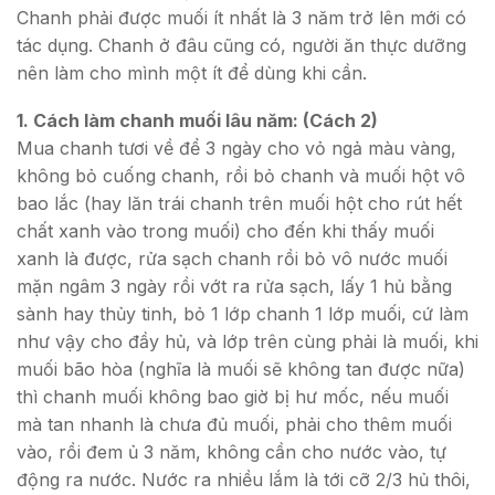
Chanh phải được muối ít nhất là 3 năm trở lên mới có
tác dụng. Chanh ở đâu cũng có, người ăn thực dưỡng
nên làm cho mình một ít để dùng khi cần.
1. Cách làm chanh muối lâu năm: (Cách 2)
Mua chanh tươi về để 3 ngày cho vỏ ngả màu vàng,
không bỏ cuống chanh, rồi bỏ chanh và muối hột vô
bao lắc (hay lăn trái chanh trên muối hột cho rút hết
chất xanh vào trong muối) cho đến khi thấy muối
xanh là được, rửa sạch chanh rồi bỏ vô nước muối
mặn ngâm 3 ngày rồi vớt ra rửa sạch, lấy 1 hủ bằng
sành hay thủy tinh, bỏ 1 lớp chanh 1 lớp muối, cứ làm
như vậy cho đầy hủ, và lớp trên cùng phải là muối, khi
muối bão hòa (nghĩa là muối sẽ không tan được nữa)
thì chanh muối không bao giờ bị hư mốc, nếu muối
mà tan nhanh là chưa đủ muối, phải cho thêm muối
vào, rồi đem ủ 3 năm, không cần cho nước vào, tự
động ra nước. Nước ra nhiều lắm là tới cỡ 2/3 hủ thôi,