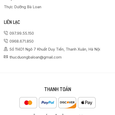
Thực Dưỡng Bà Loan
LIÊN LẠC
097.99.55.150
0968.671.850
Số 114D1 Ngõ 7 Khuất Duy Tiến, Thanh Xuân, Hà Nội
thucduongbaloan@gmail.com
THANH TOÁN