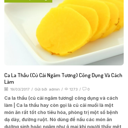
Ca La Thầu (củ Cải Ngâm Tương) Công Dụng Và Cách
Làm
19/03/2017
/
Gửi bởi
admin
/
1273
/
0
Ca la thầu (củ cải ngâm tương) công dụng và cách
làm | Ca la thầu hay còn gọi là củ cải muối là một
món ăn rất tốt cho tiêu hóa, phòng trị một số bệnh
dạ dày, đường ruột. Nó dùng để nấu các món ăn
dưỡng sinh hoặc ngậm như ô mai khi người thấy mệt