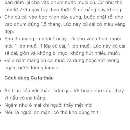
ban đêm lại cho vào chum nước muối cũ. Cứ như thế
làm từ 7-9 ngày tùy theo thời tiết có nắng hay không.
Cho củ cải vào bọc nilon dầy cứng, buộc chặt rồi cho
vào chum đúng 1,5 tháng. Lúc này củ cải có màu vàng
đẹp.
Sau đó mang ra phơi 1 ngày, rồi cho vào chum muối
mới. 1 lớp muối, 1 lớp củ cải, 1 lớp muối. Lúc này củ cải
sẽ dai, giòn và không bị mục, không hút nhiều muối.
Để 3 năm mang củ cải muối ra dùng hoặc xắt miếng
ngâm nước tương tamari
Cách dùng Ca la thầu
Ăn trực tiếp với cháo, cơm gạo lứt hoặc nấu súp, thay
vì nấu củ cải trắng.
Ngậm như ô mai khi người thấy mệt mỏi
Nếu là người ăn mặn, có thể kho cùng thịt