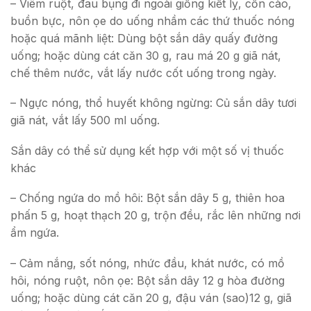
– Viêm ruột, đau bụng đi ngoài giống kiết lỵ, cồn cào,
buồn bực, nôn ọe do uống nhầm các thứ thuốc nóng
hoặc quá mãnh liệt: Dùng bột sắn dây quấy đường
uống; hoặc dùng cát căn 30 g, rau má 20 g giã nát,
chế thêm nước, vắt lấy nước cốt uống trong ngày.
– Ngực nóng, thổ huyết không ngừng: Củ sắn dây tươi
giã nát, vắt lấy 500 ml uống.
Sắn dây có thể sử dụng kết hợp với một số vị thuốc
khác
– Chống ngứa do mồ hôi: Bột sắn dây 5 g, thiên hoa
phấn 5 g, hoạt thạch 20 g, trộn đều, rắc lên những nơi
ẩm ngứa.
– Cảm nắng, sốt nóng, nhức đầu, khát nước, có mồ
hôi, nóng ruột, nôn ọe: Bột sắn dây 12 g hòa đường
uống; hoặc dùng cát căn 20 g, đậu ván (sao)12 g, giã