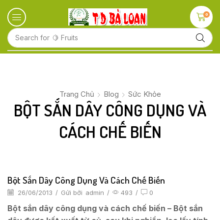
0
Search for
🍋 Fruits
Trang Chủ
Blog
Sức Khỏe
BỘT SẮN DÂY CÔNG DỤNG VÀ
CÁCH CHẾ BIẾN
Bột Sắn Dây Công Dụng Và Cách Chế Biến
26/06/2013
/
Gửi bởi
admin
/
493
/
0
Bột sắn dây công dụng và cách chế biến – Bột sắn