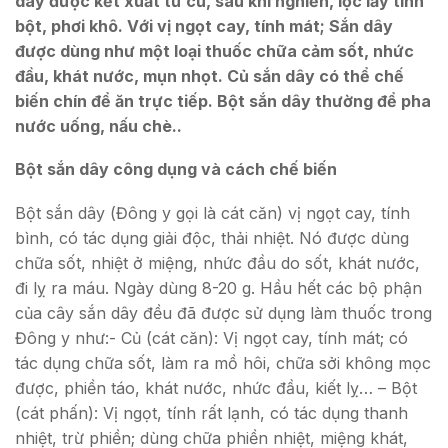
dây được kết xuất từ củ, sau khi nghiền, lọc lấy tính
bột, phơi khô. Với vị ngọt cay, tính mát; Sắn dây
được dùng như một loại thuốc chữa cảm sốt, nhức
đầu, khát nước, mụn nhọt. Củ sắn dây có thể chế
biến chín để ăn trực tiếp. Bột sắn dây thường để pha
nước uống, nấu chè..
Bột sắn dây công dụng và cách chế biến
Bột sắn dây (Đông y gọi là cát căn) vị ngọt cay, tính
bình, có tác dụng giải độc, thải nhiệt. Nó được dùng
chữa sốt, nhiệt ở miệng, nhức đầu do sốt, khát nước,
đi lỵ ra máu. Ngày dùng 8-20 g. Hầu hết các bộ phận
của cây sắn dây đều đã được sử dụng làm thuốc trong
Đông y như:- Củ (cát căn): Vị ngọt cay, tính mát; có
tác dụng chữa sốt, làm ra mồ hôi, chữa sởi không mọc
được, phiền táo, khát nước, nhức đầu, kiết lỵ… – Bột
(cát phấn): Vị ngọt, tính rất lạnh, có tác dụng thanh
nhiệt, trừ phiền; dùng chữa phiền nhiệt, miệng khát,