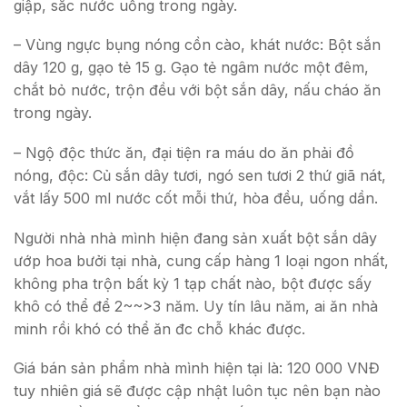
giập, sắc nước uống trong ngày.
– Vùng ngực bụng nóng cồn cào, khát nước: Bột sắn
dây 120 g, gạo tẻ 15 g. Gạo tẻ ngâm nước một đêm,
chắt bỏ nước, trộn đều với bột sắn dây, nấu cháo ăn
trong ngày.
– Ngộ độc thức ăn, đại tiện ra máu do ăn phải đồ
nóng, độc: Củ sắn dây tươi, ngó sen tươi 2 thứ giã nát,
vắt lấy 500 ml nước cốt mỗi thứ, hòa đều, uống dần.
Người nhà nhà mình hiện đang sản xuất bột sắn dây
ướp hoa bưởi tại nhà, cung cấp hàng 1 loại ngon nhất,
không pha trộn bất kỳ 1 tạp chất nào, bột được sấy
khô có thể để 2~~>3 năm. Uy tín lâu năm, ai ăn nhà
minh rồi khó có thể ăn đc chỗ khác được.
Giá bán sản phẩm nhà mình hiện tại là: 120 000 VNĐ
tuy nhiên giá sẽ được cập nhật luôn tục nên bạn nào