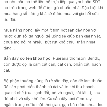
có nhu cầu có thể liên hệ trực tiếp qua ym hoặc SDT
có trên trang web để được giá chuẩn nhất.Đặc biệt khi
mua hàng số lượng khá sẽ được mua với giá hết sức
ưu đãi.
Mùa nắng nóng, lấy một ít tinh bột sắn dây hòa với
nước đun sôi đã nguội để uống sẽ giúp bạn giải nhiệt,
chữa mồ hôi ra nhiều, bứt rứt khó chịu, thân nhiệt
tăng…
Sắn dây có tên khoa học:
Pueraria thomsoni Benth.,
còn được gọi là cam cát căn, cát căn, phấn cát, bạch
cát.
Bộ phận thường dùng là rễ sắn dây, còn để làm thuốc.
Rễ sắn phát triển thành củ dài và to khi thu hoạch,
qua sơ chế (rửa sạch đất, bỏ vỏ ngoài, cắt lát…), sau
đó phơi và sấy khô lên. Củ sắn dây tươi đem xay,
ngâm trong nước một thời gian, gạn bỏ nước chua, lọc