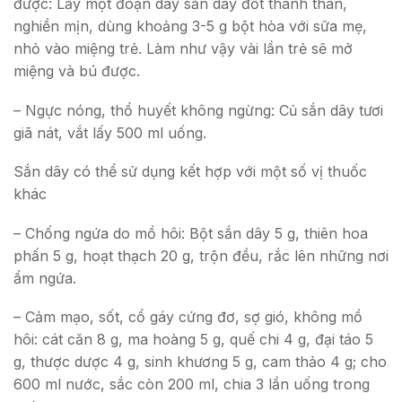
được: Lấy một đoạn dây sắn dây đốt thành than,
nghiền mịn, dùng khoảng 3-5 g bột hòa với sữa mẹ,
nhỏ vào miệng trẻ. Làm như vậy vài lần trẻ sẽ mở
miệng và bú được.
– Ngực nóng, thổ huyết không ngừng: Củ sắn dây tươi
giã nát, vắt lấy 500 ml uống.
Sắn dây có thể sử dụng kết hợp với một số vị thuốc
khác
– Chống ngứa do mồ hôi: Bột sắn dây 5 g, thiên hoa
phấn 5 g, hoạt thạch 20 g, trộn đều, rắc lên những nơi
ẩm ngứa.
– Cảm mạo, sốt, cổ gáy cứng đơ, sợ gió, không mồ
hôi: cát căn 8 g, ma hoàng 5 g, quế chi 4 g, đại táo 5
g, thược dược 4 g, sinh khương 5 g, cam thảo 4 g; cho
600 ml nước, sắc còn 200 ml, chia 3 lần uống trong