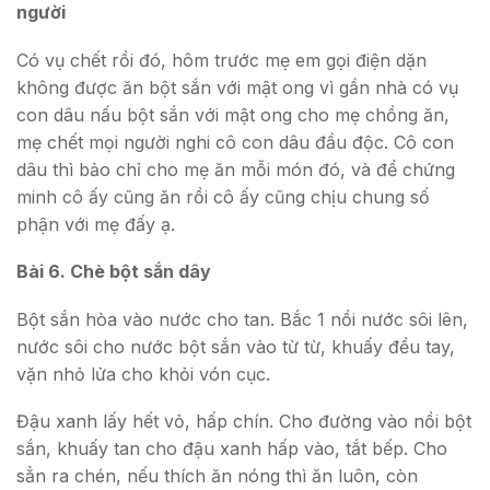
người
Có vụ chết rồi đó, hôm trước mẹ em gọi điện dặn
không được ăn bột sắn với mật ong vì gần nhà có vụ
con dâu nấu bột sắn với mật ong cho mẹ chồng ăn,
mẹ chết mọi người nghi cô con dâu đầu độc. Cô con
dâu thì bảo chỉ cho mẹ ăn mỗi món đó, và để chứng
minh cô ấy cũng ăn rồi cô ấy cũng chịu chung số
phận với mẹ đấy ạ.
Bài 6. Chè bột sắn dây
Bột sắn hòa vào nước cho tan. Bắc 1 nồi nước sôi lên,
nước sôi cho nước bột sắn vào từ từ, khuấy đều tay,
vặn nhỏ lửa cho khỏi vón cục.
Đậu xanh lấy hết vỏ, hấp chín. Cho đường vào nồi bột
sắn, khuấy tan cho đậu xanh hấp vào, tắt bếp. Cho
sẳn ra chén, nếu thích ăn nóng thì ăn luôn, còn