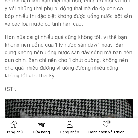
cơ thể bạn làm bạn mệt mỏi hơn, cũng có một vài lưu
ý với những thai phụ bị động thai mà do dạ con co
bóp nhiều thì đặc biệt không được uống nước bột sắn
và các loại nước có tính hàn cao.
Hơn nữa cái gì nhiều quá cũng không tốt, vì thế bạn
không nên uống quá 1 ly nước sắn dây/1 ngày. Bạn
cũng không nên uống nước sắn dây sống mà bạn nên
đun chín. Bạn chỉ nên cho 1 chút đường, không nên
cho quá nhiều đường vì uống đường nhiều cũng
không tốt cho thai kỳ.
(ST).
0
Trang chủ
Cửa hàng
Đăng nhập
Danh sách yêu thích