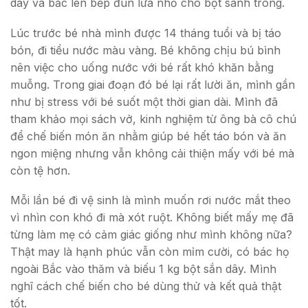
dây và bắc lên bếp đun lửa nhỏ cho bột sánh trong.
Lúc trước bé nhà mình được 14 tháng tuổi và bị táo
bón, đi tiểu nước màu vàng. Bé không chịu bú bình
nên việc cho uống nước với bé rất khó khăn bằng
muỗng. Trong giai đoạn đó bé lại rất lười ăn, mình gần
như bị stress với bé suốt một thời gian dài. Mình đã
tham khảo mọi sách vở, kinh nghiệm từ ông bà cô chú
để chế biến món ăn nhằm giúp bé hết táo bón và ăn
ngon miệng nhưng vẫn không cải thiện mấy với bé mà
còn tệ hơn.
Mỗi lần bé đi vệ sinh là mình muốn rơi nước mắt theo
vì nhìn con khó đi mà xót ruột. Không biết mấy mẹ đã
từng làm mẹ có cảm giác giống như mình không nữa?
Thật may là hạnh phúc vẫn còn mỉm cười, có bác họ
ngoài Bắc vào thăm và biếu 1 kg bột sắn dây. Mình
nghĩ cách chế biến cho bé dùng thử và kết quả thật
tốt.