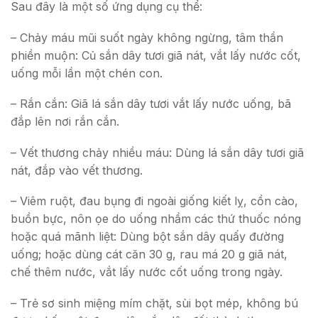
Sau đây là một số ứng dụng cụ thể:
– Chảy máu mũi suốt ngày không ngừng, tâm thần
phiền muộn: Củ sắn dây tươi giã nát, vắt lấy nước cốt,
uống mỗi lần một chén con.
– Rắn cắn: Giã lá sắn dây tươi vắt lấy nước uống, bã
đắp lên nơi rắn cắn.
– Vết thương chảy nhiều máu: Dùng lá sắn dây tươi giã
nát, đắp vào vết thương.
– Viêm ruột, đau bụng đi ngoài giống kiết lỵ, cồn cào,
buồn bực, nôn ọe do uống nhầm các thứ thuốc nóng
hoặc quá mãnh liệt: Dùng bột sắn dây quấy đường
uống; hoặc dùng cát căn 30 g, rau má 20 g giã nát,
chế thêm nước, vắt lấy nước cốt uống trong ngày.
– Trẻ sơ sinh miệng mím chặt, sùi bọt mép, không bú