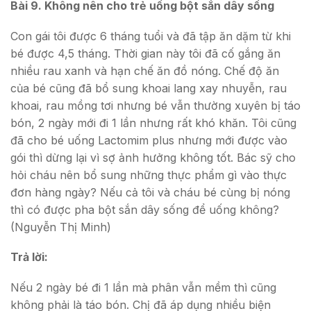
Bài 9. Không nên cho trẻ uống bột sắn dây sống
Con gái tôi được 6 tháng tuổi và đã tập ăn dặm từ khi
bé được 4,5 tháng. Thời gian này tôi đã cố gắng ăn
nhiều rau xanh và hạn chế ăn đồ nóng. Chế độ ăn
của bé cũng đã bổ sung khoai lang xay nhuyễn, rau
khoai, rau mồng tơi nhưng bé vẫn thường xuyên bị táo
bón, 2 ngày mới đi 1 lần nhưng rất khó khăn. Tôi cũng
đã cho bé uống Lactomim pl­us nhưng mới được vào
gói thì dừng lại vì sợ ảnh hưởng không tốt. Bác sỹ cho
hỏi cháu nên bổ sung những thực phẩm gì vào thực
đơn hàng ngày? Nếu cả tôi và cháu bé cùng bị nóng
thì có được pha bột sắn dây sống để uống không?
(Nguyễn Thị Minh)
Trả lời:
Nếu 2 ngày bé đi 1 lần mà phân vẫn mềm thì cũng
không phải là táo bón. Chị đã áp dụng nhiều biện