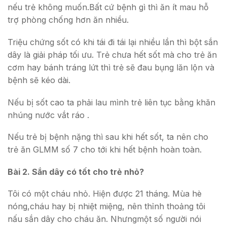
nếu trẻ không muốn.Bất cứ bệnh gì thì ăn ít mau hỗ
trợ phòng chống hơn ăn nhiều.
Triệu chứng sốt có khi tái đi tái lại nhiều lần thì bột sắn
dây là giải pháp tối ưu. Trẻ chưa hết sốt mà cho trẻ ăn
cơm hay bánh tráng lứt thì trẻ sẽ đau bụng lăn lộn và
bệnh sẽ kéo dài.
Nếu bị sốt cao ta phải lau mình trẻ liên tục bằng khăn
nhúng nước vắt ráo .
Nếu trẻ bị bệnh nặng thì sau khi hết sốt, ta nên cho
trẻ ăn GLMM số 7 cho tới khi hết bệnh hoàn toàn.
Bài 2. Sắn dây có tốt cho trẻ nhỏ?
Tôi có một cháu nhỏ. Hiện được 21 tháng. Mùa hè
nóng,cháu hay bị nhiệt miệng, nên thỉnh thoảng tôi
nấu sắn dây cho cháu ăn. Nhưngmột số người nói