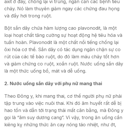
axit ở đây, chống lại vi trùng, ngăn cản các bệnh tiêu
chảy. Nó làm thuyên giảm ngay các chứng đau họng
và đầy hơi trong ruột.
Bột sắn dây chứa hàm lượng cao plavonodit, là một
loại hoạt chất tăng cường sự hoạt động hệ tiêu hóa và
tuần hoàn. Plavonodit là một chất nổi tiếng chống lại
ôxi hóa cơ thể. Sắn dây có tác dụng ngăn chặn sự co
rút của các tế bào ruột, do đó làm máu chảy tốt hơn
và giảm chứng co ruột, xoắn ruột. Nước uống sắn dây
là một thức uống bổ, mát và dễ uống.
2.
Nước uống sắn dây với phụ nữ mang thai
Theo Đông y, khi mang thai, cơ thể người phụ nữ phải
tập trung vào việc nuôi thai. Khi đó âm huyết rất dễ bị
hao tổn và dẫn tới trạng thái mất cân bằng, mà Đông y
gọi là “âm suy dương cang”. Vì vậy, trong ăn uống cần
kiêng kỵ những thức ăn cay nóng táo nhiệt, như ớt,