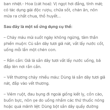
ban nhiệt.- Hoa (cát hoa): Vị ngọt hơi đắng, tính mát;
có tác dụng giải độc rượu, chữa sốt, chán ăn, nôn
mửa ra chất chua, thổ huyết…
Sau đây là một số ứng dụng cụ thể:
– Chảy máu mũi suốt ngày không ngừng, tâm thần
phiền muộn: Củ sắn dây tươi giã nát, vắt lấy nước cốt,
uống mỗi lần một chén con.
– Rắn cắn: Giã lá sắn dây tươi vắt lấy nước uống, bã
đắp lên nơi rắn cắn.
– Vết thương chảy nhiều máu: Dùng lá sắn dây tươi giã
nát, đắp vào vết thương.
– Viêm ruột, đau bụng đi ngoài giống kiết lỵ, cồn cào,
buồn bực, nôn ọe do uống nhầm các thứ thuốc nóng
hoặc quá mãnh liệt: Dùng bột sắn dây quấy đường