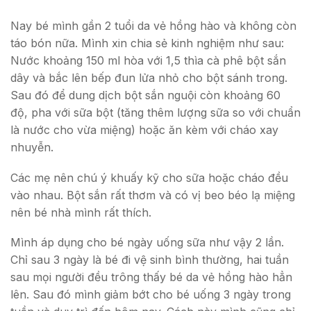
Nay bé mình gần 2 tuổi da vẻ hồng hào và không còn
táo bón nữa. Mình xin chia sẻ kinh nghiệm như sau:
Nước khoảng 150 ml hòa với 1,5 thìa cà phê bột sắn
dây và bắc lên bếp đun lửa nhỏ cho bột sánh trong.
Sau đó để dung dịch bột sắn nguội còn khoảng 60
độ, pha với sữa bột (tăng thêm lượng sữa so với chuẩn
là nước cho vừa miệng) hoặc ăn kèm với cháo xay
nhuyễn.
Các mẹ nên chú ý khuấy kỹ cho sữa hoặc cháo đều
vào nhau. Bột sắn rất thơm và có vị beo béo lạ miệng
nên bé nhà mình rất thích.
Mình áp dụng cho bé ngày uống sữa như vậy 2 lần.
Chỉ sau 3 ngày là bé đi vệ sinh bình thường, hai tuần
sau mọi người đều trông thấy bé da vẻ hồng hào hẳn
lên. Sau đó mình giảm bớt cho bé uống 3 ngày trong