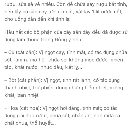
rượu, sữa sẽ về nhiều. Còn để chữa say rượu bất tỉnh,
nên lấy củ sắn dây tươi giã nát, vắt lấy 1 lít nước cốt,
cho uống dần đến khi tỉnh lại.
Hầu hết các bộ phận của cây sắn dây đều đã được sử
dụng làm thuốc trong Đông y như:
– Củ (cát căn): Vị ngọt cay, tính mát; có tác dụng chữa
sốt, làm ra mồ hôi, chữa sởi không mọc được, phiền
táo, khát nước, nhức đầu, kiết lỵ…
– Bột (cát phấn): Vị ngọt, tính rất lạnh, có tác dụng
thanh nhiệt, trừ phiền; dùng chữa phiền nhiệt, miệng
khát, ban nhiệt.
– Hoa (cát hoa): Vị ngọt hơi đắng, tính mát; có tác
dụng giải độc rượu, chữa sốt, chán ăn, nôn mửa ra
chất chua, thổ huyết…