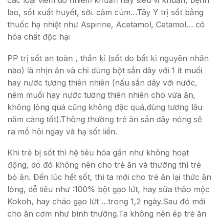
các loại viêm do nhiễm khuẩn hay siêu vi khuẩn, bệnh
lao, sốt xuất huyết, sởi. cảm cúm…Tây Y trị sốt bằng
thuốc hạ nhiệt như Aspirine, Acetamol, Cetamol… có
hóa chất độc hại
PP trị sốt an toàn , thần kì (sốt do bất kì nguyên nhân
nào) là nhịn ăn và chỉ dùng bột sắn dây với 1 ít muối
hay nước tương thiên nhiên (nấu sắn dây với nước,
nêm muối hay nước tương thiên nhiên cho vừa ăn,
không lỏng quá cũng không đặc quá,dùng tương lâu
năm càng tốt).Thông thường trẻ ăn sắn dây nóng sẽ
ra mồ hôi ngay và hạ sốt liền.
Khi trẻ bị sốt thì hệ tiêu hóa gần như không hoạt
động, do đó không nên cho trẻ ăn và thường thì trẻ
bỏ ăn. Đến lúc hết sốt, thì ta mới cho trẻ ăn lại thức ăn
lỏng, dễ tiêu như :100% bột gạo lứt, hay sữa thảo mộc
Kokoh, hay cháo gạo lứt …trong 1,2 ngày.Sau đó mới
cho ăn cơm như bình thường.Ta không nên ép trẻ ăn