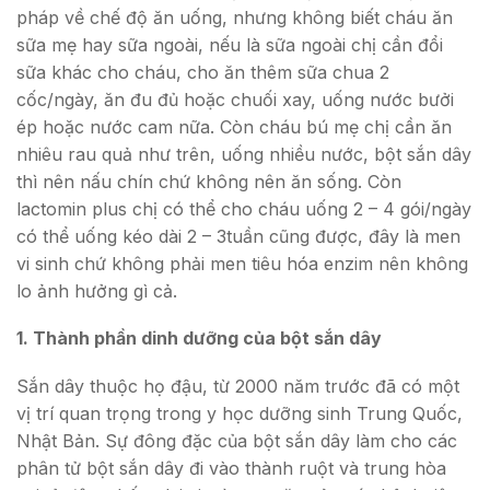
pháp về chế độ ăn uống, nhưng không biết cháu ăn
sữa mẹ hay sữa ngoài, nếu là sữa ngoài chị cần đổi
sữa khác cho cháu, cho ăn thêm sữa chua 2
cốc/ngày, ăn đu đủ hoặc chuối xay, uống nước bưởi
ép hoặc nước cam nữa. Còn cháu bú mẹ chị cần ăn
nhiêu rau quả như trên, uống nhiều nước, bột sắn dây
thì nên nấu chín chứ không nên ăn sống. Còn
lactomin plus chị có thể cho cháu uống 2 – 4 gói/ngày
có thể uống kéo dài 2 – 3tuần cũng được, đây là men
vi sinh chứ không phải men tiêu hóa enzim nên không
lo ảnh hưởng gì cả.
1. Thành phần dinh dưỡng của bột sắn dây
Sắn dây thuộc họ đậu, từ 2000 năm trước đã có một
vị trí quan trọng trong y học dưỡng sinh Trung Quốc,
Nhật Bản. Sự đông đặc của bột sắn dây làm cho các
phân tử bột sắn dây đi vào thành ruột và trung hòa