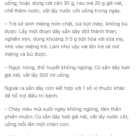
uống; hoặc dùng cát căn 30 g, rau má 20 g giã nát,
chế thêm nước, vắt lấy nước cốt uống trong ngày.
– Trẻ sơ sinh miệng mím chặt, sùi bọt mép, không bú
được: Lấy một đoạn dây sắn dây đốt thành than,
nghiền mịn, dùng khoảng 3-5 g bột hòa với sữa mẹ,
nhỏ vào miệng trẻ. Làm như vậy vài lần trẻ sẽ mở
miệng và bú được.
– Ngực nóng, thổ huyết không ngừng: Củ sắn dây tươi
giã nát, vắt lấy 500 ml uống.
Ngoài ra sắn dây còn kết hợp với 1 số vị thuốc khác
để hỗ trợ điều trị bệnh.
– Chảy máu mũi suốt ngày không ngừng, tâm thần
phiền muộn: Củ sắn dây tươi giã nát, vắt lấy nước cốt,
uống mỗi lần một chén con.