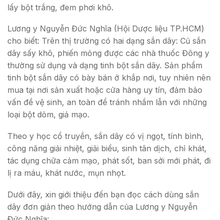
lấy bột trắng, đem phơi khô.
Lương y Nguyễn Đức Nghĩa (Hội Dược liệu TP.HCM)
cho biết: Trên thị trường có hai dạng sắn dây: Củ sắn
dây sấy khô, phiến mỏng được các nhà thuốc Đông y
thường sử dụng và dạng tinh bột sắn dây. Sản phẩm
tinh bột sắn dây có bày bán ở khắp nơi, tuy nhiên nên
mua tại nơi sản xuất hoặc cửa hàng uy tín, đảm bảo
vấn đề vệ sinh, an toàn để tránh nhầm lẫn với những
loại bột dỏm, giả mạo.
Theo y học cổ truyền, sắn dây có vị ngọt, tính bình,
công năng giải nhiệt, giải biểu, sinh tân dịch, chỉ khát,
tác dụng chữa cảm mạo, phát sốt, ban sởi mới phát, đi
lị ra máu, khát nước, mụn nhọt.
Dưới đây, xin giới thiệu đến bạn đọc cách dùng sắn
dây đơn giản theo hướng dẫn của Lương y Nguyễn
Đức Nghĩa: