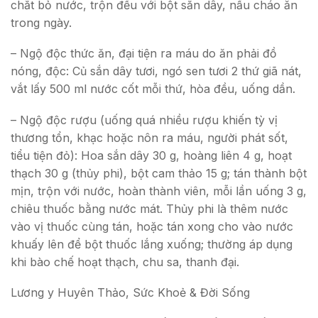
chắt bỏ nước, trộn đều với bột sắn dây, nấu cháo ăn
trong ngày.
– Ngộ độc thức ăn, đại tiện ra máu do ăn phải đồ
nóng, độc: Củ sắn dây tươi, ngó sen tươi 2 thứ giã nát,
vắt lấy 500 ml nước cốt mỗi thứ, hòa đều, uống dần.
– Ngộ độc rượu (uống quá nhiều rượu khiến tỳ vị
thương tổn, khạc hoặc nôn ra máu, người phát sốt,
tiểu tiện đỏ): Hoa sắn dây 30 g, hoàng liên 4 g, hoạt
thạch 30 g (thủy phi), bột cam thảo 15 g; tán thành bột
mịn, trộn với nước, hoàn thành viên, mỗi lần uống 3 g,
chiêu thuốc bằng nước mát. Thủy phi là thêm nước
vào vị thuốc cùng tán, hoặc tán xong cho vào nước
khuấy lên để bột thuốc lắng xuống; thường áp dụng
khi bào chế hoạt thạch, chu sa, thanh đại.
Lương y Huyên Thảo, Sức Khoẻ & Đời Sống