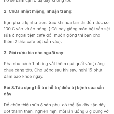
nó sẽ bám cặn ở dạ dày không tốt.
2. Chữa nhiệt miệng, nhuận tràng:
Bạn pha tỉ lệ như trên. Sau khi hòa tan thì đổ nước sôi
100 C vào và ăn nóng. ( Cái này giống món bột sắn sệt
sữa ở ngoài tiệm cafe đó, muốn giống thì bạn cho
thêm 2 thìa cafe bột sắn vào).
3. Giải rượu bia cho người say:
Pha như cách 1 nhưng vắt thêm quả quất vào( càng
chua càng tốt). Cho uống sau khi say. nghỉ 15 phút
đảm bảo khỏe ngay.
Bài 8.Tác dụng hỗ trợ hỗ trợ điều trị bệnh của sắn
dây
Để chữa thiếu sữa ở sản phụ, có thể lấy dây sắn dây
đốt thành than, nghiền mịn, mỗi lần uống 6 g cùng với