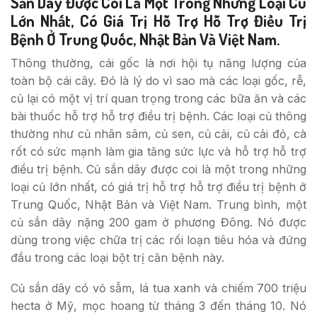
Sắn Dây Được Coi Là Một Trong Những Loại Củ
Lớn Nhất, Có Giá Trị Hỗ Trợ Hỗ Trợ Điều Trị
Bệnh Ở Trung Quốc, Nhật Bản Và Việt Nam.
Thông thường, cái gốc là nơi hội tụ năng lượng của
toàn bộ cái cây. Đó là lý do vì sao mà các loại gốc, rễ,
củ lại có một vị trí quan trọng trong các bữa ăn và các
bài thuốc hỗ trợ hỗ trợ điều trị bệnh. Các loại củ thông
thường như củ nhân sâm, củ sen, củ cải, củ cải đỏ, cà
rốt có sức mạnh làm gia tăng sức lực và hỗ trợ hỗ trợ
điều trị bệnh. Củ sắn dây được coi là một trong những
loại củ lớn nhất, có giá trị hỗ trợ hỗ trợ điều trị bệnh ở
Trung Quốc, Nhật Bản và Việt Nam. Trung bình, một
củ sắn dây nặng 200 gam ở phương Đông. Nó được
dùng trong việc chữa trị các rối loạn tiêu hóa và đứng
đầu trong các loại bột trị căn bệnh này.
Củ sắn dây có vỏ sẫm, lá tua xanh và chiếm 700 triệu
hecta ở Mỹ, mọc hoang từ tháng 3 đến tháng 10. Nó