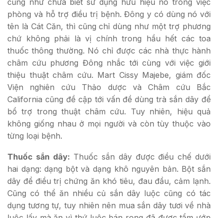
cũng như chưa biết sử dụng hữu hiệu nó trong việc
phòng và hỗ trợ điều trị bệnh. Đông y có dùng nó với
tên là Cát Căn, thì cũng chỉ dùng như một trợ phương
chứ không phải là vị chính trong hầu hết các toa
thuốc thông thường. Nó chỉ được các nhà thực hành
châm cứu phương Đông nhắc tới cùng với việc giới
thiệu thuật châm cứu. Mart Cissy Majebe, giám đốc
Viện nghiên cứu Thảo dược và Châm cứu Bắc
California cũng đề cập tới vấn đề dùng trà sắn dây để
bổ trợ trong thuật châm cứu. Tuy nhiên, hiệu quả
không giống nhau ở mọi người và còn tùy thuộc vào
từng loại bệnh.
Thuốc sắn dây:
Thuốc sắn dây được điều chế dưới
hai dạng: dạng bột và dạng khô nguyên bản. Bột sắn
dây để điều trị chứng ăn khó tiêu, đau đầu, cảm lạnh.
Cũng có thể ăn nhiều củ sắn dây luộc cũng có tác
dụng tương tự, tuy nhiên nên mua sắn dây tươi về nhà
luộc lấy mà ăn vì thứ luộc bán rong đã được tẩm ướp