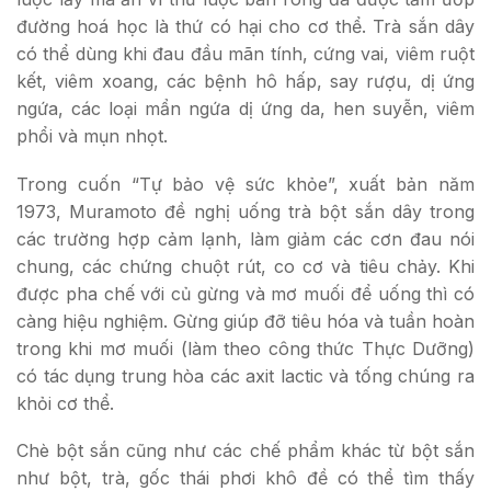
đường hoá học là thứ có hại cho cơ thể. Trà sắn dây
có thể dùng khi đau đầu mãn tính, cứng vai, viêm ruột
kết, viêm xoang, các bệnh hô hấp, say rượu, dị ứng
ngứa, các loại mẩn ngứa dị ứng da, hen suyễn, viêm
phổi và mụn nhọt.
Trong cuốn “Tự bảo vệ sức khỏe”, xuất bản năm
1973, Muramoto đề nghị uống trà bột sắn dây trong
các trường hợp cảm lạnh, làm giảm các cơn đau nói
chung, các chứng chuột rút, co cơ và tiêu chảy. Khi
được pha chế với củ gừng và mơ muối để uống thì có
càng hiệu nghiệm. Gừng giúp đỡ tiêu hóa và tuần hoàn
trong khi mơ muối (làm theo công thức Thực Dưỡng)
có tác dụng trung hòa các axit lactic và tống chúng ra
khỏi cơ thể.
Chè bột sắn cũng như các chế phẩm khác từ bột sắn
như bột, trà, gốc thái phơi khô đề có thể tìm thấy