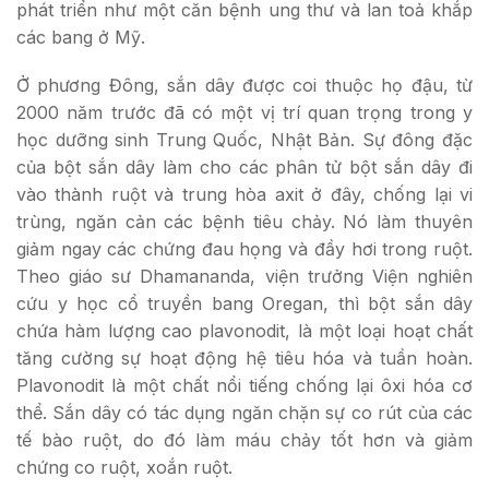
phát triển như một căn bệnh ung thư và lan toả khắp
các bang ở Mỹ.
Ở phương Đông, sắn dây được coi thuộc họ đậu, từ
2000 năm trước đã có một vị trí quan trọng trong y
học dưỡng sinh Trung Quốc, Nhật Bản. Sự đông đặc
của bột sắn dây làm cho các phân tử bột sắn dây đi
vào thành ruột và trung hòa axit ở đây, chống lại vi
trùng, ngăn cản các bệnh tiêu chảy. Nó làm thuyên
giảm ngay các chứng đau họng và đầy hơi trong ruột.
Theo giáo sư Dhamananda, viện trưởng Viện nghiên
cứu y học cổ truyền bang Oregan, thì bột sắn dây
chứa hàm lượng cao plavonodit, là một loại hoạt chất
tăng cường sự hoạt động hệ tiêu hóa và tuần hoàn.
Plavonodit là một chất nổi tiếng chống lại ôxi hóa cơ
thể. Sắn dây có tác dụng ngăn chặn sự co rút của các
tế bào ruột, do đó làm máu chảy tốt hơn và giảm
chứng co ruột, xoắn ruột.