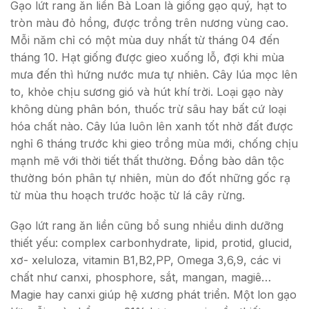
Gạo lứt rang ăn liền Bà Loan là giống gạo quý, hạt to
tròn màu đỏ hồng, được trồng trên nương vùng cao.
Mỗi năm chỉ có một mùa duy nhất từ tháng 04 đến
tháng 10. Hạt giống được gieo xuống lỗ, đợi khi mùa
mưa đến thì hứng nước mưa tự nhiên. Cây lúa mọc lên
to, khỏe chịu sương gió và hút khí trời. Loại gạo này
không dùng phân bón, thuốc trừ sâu hay bất cứ loại
hóa chất nào. Cây lúa luôn lên xanh tốt nhờ đất được
nghỉ 6 tháng trước khi gieo trồng mùa mới, chống chịu
mạnh mẽ với thời tiết thất thường. Đồng bào dân tộc
thường bón phân tự nhiên, mùn do đốt những gốc rạ
từ mùa thu hoạch trước hoặc từ lá cây rừng.
Gạo lứt rang ăn liền cũng bổ sung nhiều dinh dưỡng
thiết yếu: complex carbonhydrate, lipid, protid, glucid,
xơ- xeluloza, vitamin B1,B2,PP, Omega 3,6,9, các vi
chất như canxi, phosphore, sắt, mangan, magiê…
Magie hay canxi giúp hệ xương phát triển. Một lon gạo