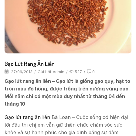
Gạo Lứt Rang Ăn Liền
27/06/2013
/
Gửi bởi
admin
/
527
/
0
Gạo lứt rang ăn liền – Gạo lứt là giống gạo quý, hạt to
tròn màu đỏ hồng, được trồng trên nương vùng cao.
Mỗi năm chỉ có một mùa duy nhất từ tháng 04 đến
tháng 10
Gạo lứt rang ăn liền
Bà Loan – Cuộc sống có hiện đại
tới đâu thì chị em vẫn giữ thiên chức chăm sóc sức
khỏe và sự hạnh phúc cho gia đình bằng sự đảm