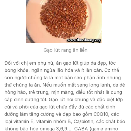
Gạo lứt rang ăn liền
Đối với chị em phụ nữ, ăn gạo lứt giúp da đẹp, tóc
bóng khỏe, ngăn ngừa lão hóa và ít lên cân. Cơ thể
con người chúng ta là một bản sao phản ánh những
thứ chúng ta ăn. Nếu muốn mắt sáng long lanh, da dẻ
hồng hào, trẻ trung, mịn màng, điều tốt nhất là cung
cấp dinh dưỡng tốt. Gạo lứt nói chung và đặc biệt lớp
cùi và phôi của gạo lứt chứa đầy đủ các chất dinh
dưỡng làm tăng cường vẻ đẹp bao gồm C0Q10, các
loại vitamin E, vitamin nhóm B, Ca/biotin, các chất béo
không bão hòa omega 3,6,9…, GABA (gama amino