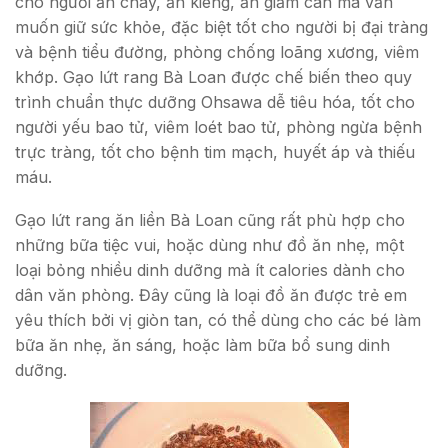
cho người ăn chay, ăn kiêng, ăn giảm cân mà vẫn
muốn giữ sức khỏe, đặc biệt tốt cho người bị đại tràng
và bệnh tiểu đường, phòng chống loãng xương, viêm
khớp. Gạo lứt rang Bà Loan được chế biến theo quy
trình chuẩn thực dưỡng Ohsawa dễ tiêu hóa, tốt cho
người yếu bao tử, viêm loét bao tử, phòng ngừa bệnh
trực tràng, tốt cho bệnh tim mạch, huyết áp và thiếu
máu.
Gạo lứt rang ăn liền Bà Loan cũng rất phù hợp cho
những bữa tiệc vui, hoặc dùng như đồ ăn nhẹ, một
loại bỏng nhiều dinh dưỡng mà ít calories dành cho
dân văn phòng. Đây cũng là loại đồ ăn được trẻ em
yêu thích bởi vị giòn tan, có thể dùng cho các bé làm
bữa ăn nhẹ, ăn sáng, hoặc làm bữa bổ sung dinh
dưỡng.