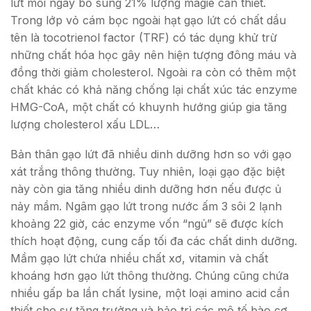
lứt mỗi ngày bổ sung 21% lượng magie cần thiết.
Trong lớp vỏ cám bọc ngoài hạt gạo lứt có chất dầu
tên là tocotrienol factor (TRF) có tác dụng khử trừ
những chất hóa học gây nên hiện tượng đông máu và
đồng thời giảm cholesterol. Ngoài ra còn có thêm một
chất khác có khả năng chống lại chất xúc tác enzyme
HMG-CoA, một chất có khuynh hướng giúp gia tăng
lượng cholesterol xấu LDL…
Bản thân gạo lứt đã nhiều dinh dưỡng hơn so với gạo
xát trắng thông thường. Tuy nhiên, loại gạo đặc biệt
này còn gia tăng nhiều dinh dưỡng hơn nếu được ủ
nảy mầm. Ngâm gạo lứt trong nước ấm 3 sôi 2 lạnh
khoảng 22 giờ, các enzyme vốn “ngủ” sẽ được kích
thích hoạt động, cung cấp tối đa các chất dinh dưỡng.
Mầm gạo lứt chứa nhiều chất xơ, vitamin và chất
khoáng hơn gạo lứt thông thường. Chúng cũng chứa
nhiều gấp ba lần chất lysine, một loại amino acid cần
thiết cho sự tăng trưởng và bảo trì các mô tế bào cơ