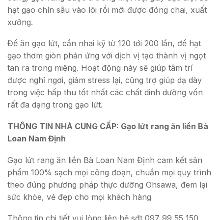
hạt gạo chín sâu vào lõi rồi mới được đóng chai, xuất
xưởng.
Để ăn gạo lứt, cần nhai kỹ từ 120 tới 200 lần, để hạt
gạo thơm giòn phản ứng với dịch vị tạo thành vị ngọt
tan ra trong miệng. Hoạt động này sẽ giúp tâm trí
được nghỉ ngơi, giảm stress lại, cũng trợ giúp dạ dày
trong việc hấp thu tốt nhất các chất dinh dưỡng vốn
rất đa dạng trong gạo lứt.
THÔNG TIN NHÀ CUNG CẤP: Gạo lứt rang ăn liền Bà
Loan Nam Định
Gạo lứt rang ăn liền Bà Loan Nam Định cam kết sản
phẩm 100% sạch mọi công đoạn, chuẩn mọi quy trình
theo đúng phương pháp thực dưỡng Ohsawa, đem lại
sức khỏe, vẻ đẹp cho mọi khách hàng
Thông tin chi tiết vui lòng liên hệ sđt 097 99 55 150