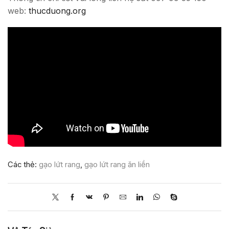
web:
thucduong.org
Các thẻ:
gạo lứt rang
,
gạo lứt rang ăn liền