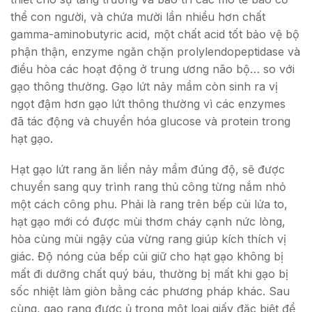
thể con người, và chứa mười lần nhiều hơn chất
gamma-aminobutyric acid, một chất acid tốt bảo vệ bộ
phận thận, enzyme ngăn chặn prolylendopeptidase và
điều hòa các hoạt động ở trung ương não bộ… so với
gạo thông thường. Gạo lứt nảy mầm còn sinh ra vị
ngọt đậm hơn gạo lứt thông thường vì các enzymes
đã tác động và chuyển hóa glucose và protein trong
hạt gạo.
Hạt gạo lứt rang ăn liền nảy mầm đúng độ, sẽ được
chuyển sang quy trình rang thủ công từng nắm nhỏ
một cách công phu. Phải là rang trên bếp củi lửa to,
hạt gạo mới có được mùi thơm cháy cạnh nức lòng,
hòa cùng mùi ngậy của vừng rang giúp kích thích vị
giác. Độ nóng của bếp củi giữ cho hạt gạo không bị
mất đi dưỡng chất quý báu, thường bị mất khi gạo bị
sốc nhiệt làm giòn bằng các phương pháp khác. Sau
cùng, gạo rang được ủ trong một loại giấy đặc biệt để