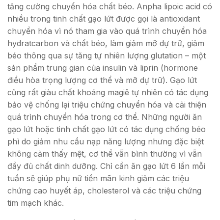
tăng cường chuyển hóa chất béo. Anpha lipoic acid có
nhiều trong tinh chất gạo lứt được gọi là antioxidant
chuyển hóa vì nó tham gia vào quá trình chuyển hóa
hydratcarbon và chất béo, làm giảm mỡ dự trữ, giảm
béo thông qua sự tăng tự nhiên lượng glutation – một
sản phẩm trung gian của insulin và liprin (hormone
điều hòa trọng lượng cơ thể và mỡ dự trữ). Gạo lứt
cũng rất giàu chất khoáng magiê tự nhiên có tác dụng
bảo vệ chống lại triệu chứng chuyển hóa và cải thiện
quá trình chuyển hóa trong cơ thể. Những người ăn
gạo lứt hoặc tinh chất gạo lứt có tác dụng chống béo
phì do giảm nhu cầu nạp năng lượng nhưng đặc biệt
không cảm thấy mệt, cơ thể vẫn bình thường vì vẫn
đầy đủ chất dinh dưỡng. Chỉ cần ăn gạo lứt 6 lần mỗi
tuần sẽ giúp phụ nữ tiền mãn kinh giảm các triệu
chứng cao huyết áp, cholesterol và các triệu chứng
tim mạch khác.