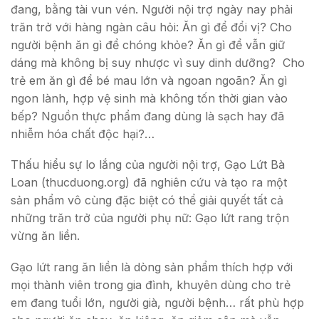
đang, bằng tài vun vén. Người nội trợ ngày nay phải
trăn trở với hàng ngàn câu hỏi: Ăn gì để đổi vị? Cho
người bệnh ăn gì để chóng khỏe? Ăn gì để vẫn giữ
dáng mà không bị suy nhược vì suy dinh dưỡng? Cho
trẻ em ăn gì để bé mau lớn và ngoan ngoãn? Ăn gì
ngon lành, hợp vệ sinh mà không tốn thời gian vào
bếp? Nguồn thực phẩm đang dùng là sạch hay đã
nhiễm hóa chất độc hại?…
Thấu hiểu sự lo lắng của người nội trợ, Gạo Lứt Bà
Loan (thucduong.org) đã nghiên cứu và tạo ra một
sản phẩm vô cùng đặc biệt có thể giải quyết tất cả
những trăn trở của người phụ nữ: Gạo lứt rang trộn
vừng ăn liền.
Gạo lứt rang ăn liền là dòng sản phẩm thích hợp với
mọi thành viên trong gia đình, khuyên dùng cho trẻ
em đang tuổi lớn, người già, người bệnh… rất phù hợp