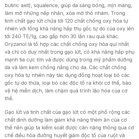
butiric axit), squalence, giúp da sáng bóng, mịn màng,
làm mờ những nếp nhăn, xóa mờ thô nhám. Trong
tinh chất gạo lứt chứa tới 120 chất chống oxy hóa tự
nhiên với tổng khả năng hấp thụ gốc tự do của oxy lên
tới 240 TE/1g, cao gấp hơn 30 lần rau quả khác.
Oryzanol là tổ hợp các chất chống oxy hóa quí nhất
và chỉ có duy nhất trong gạo lứt, có khả năng hấp phụ
mạnh tia cực tím và được dùng trong mỹ phẩm dưỡng
da và làm kem chống nắng cho da. Các chất chống
oxy hóa tự nhiên này tác dụng đồng hoạt loại bỏ các
gốc tự do thừa, loại bỏ các độc tố ra khỏi cơ thể, bảo
vệ hệ miễn dịch, làm chậm quá trình lão hóa của cơ
thể.
Gạo lứt và tinh chất của gạo lứt có một phổ rộng các
chất dinh dưỡng làm giảm khả năng thèm ăn của cơ
thể nên giúp ta kiểm soát được cân nặng thông qua cơ
chế điều hòa đường huyết giảm độc tố của ruột và