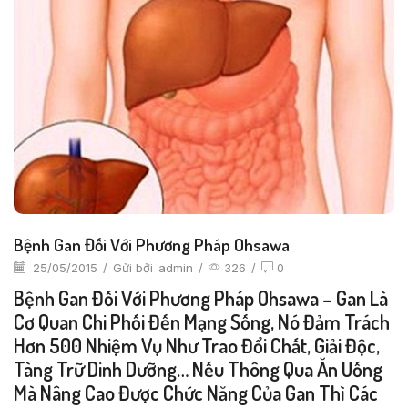
Bệnh Gan Đối Với Phương Pháp Ohsawa
25/05/2015
/
Gửi bởi
admin
/
326
/
0
Bệnh Gan Đối Với Phương Pháp Ohsawa – Gan Là
Cơ Quan Chi Phối Đến Mạng Sống, Nó Đảm Trách
Hơn 500 Nhiệm Vụ Như Trao Đổi Chất, Giải Độc,
Tàng Trữ Dinh Dưỡng… Nếu Thông Qua Ăn Uống
Mà Nâng Cao Được Chức Năng Của Gan Thì Các