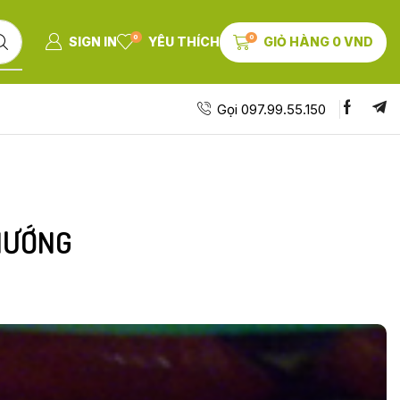
0
0
SIGN IN
YÊU THÍCH
GIỎ HÀNG
0
VND
Gọi 097.99.55.150
NƯỚNG