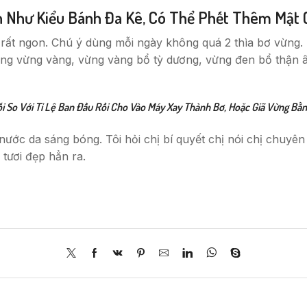
 Như Kiểu Bánh Đa Kê, Có Thể Phết Thêm Mật 
ất ngon. Chú ý dùng mỗi ngày không quá 2 thìa bơ vừng. 
g vừng vàng, vừng vàng bổ tỳ dương, vừng đen bổ thận 
 So Với Tỉ Lệ Ban Đầu Rồi Cho Vào Máy Xay Thành Bơ, Hoặc Giã Vừng Bằn
nước da sáng bóng. Tôi hỏi chị bí quyết chị nói chị chuyê
tươi đẹp hẳn ra.