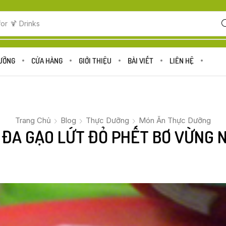
for
🍋 Fruits
DƯỠNG
CỬA HÀNG
GIỚI THIỆU
BÀI VIẾT
LIÊN HỆ
Trang Chủ
Blog
Thực Dưỡng
Món Ăn Thực Dưỡng
 ĐA GẠO LỨT ĐỎ PHẾT BƠ VỪNG 