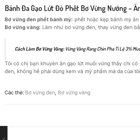
Bánh Đa Gạo Lứt Đỏ Phết Bơ Vừng Nướng – Ăn
Bơ vừng đen phết bánh mỳ:
phết hoặc kẹp bánh mỳ ăn r
Bơ vừng vàng:
Làm như bơ vừng đen, thay vừng đen bằn
Cách Làm Bơ Vừng Vàng:
Vừng Vàng Rang Chín Pha Tỉ Lệ 3% Muối
Tôi có chị bạn khuyên ăn gạo lứt muối vừng thấy chi có 
đen, không hề phải dùng kem và mỹ phẩm mà da của tôi 
Các thẻ:
Bơ vừng đen
,
Bơ vừng vàng