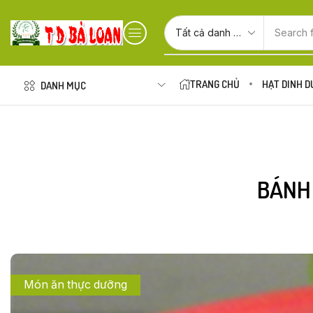
Search 
TRANG CHỦ
HẠT DINH 
DANH MỤC
BÁNH
Món ăn thực dưỡng