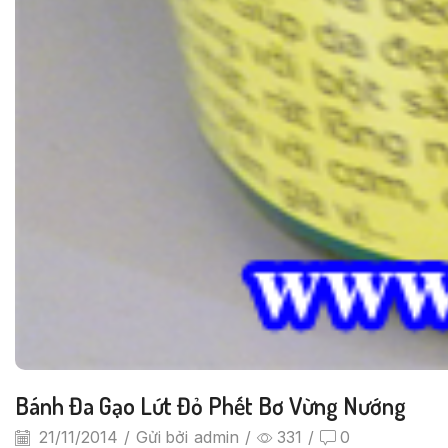
Bánh Đa Gạo Lứt Đỏ Phết Bơ Vừng Nướng
21/11/2014
/
Gửi bởi
admin
/
331
/
0