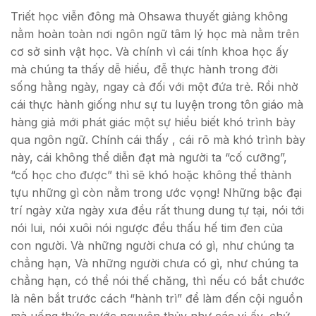
Triết học viễn đông mà Ohsawa thuyết giảng không
nằm hoàn toàn nơi ngôn ngữ tâm lý học mà nằm trên
cơ sở sinh vật học. Và chính vì cái tính khoa học ấy
mà chúng ta thấy dễ hiểu, đễ thực hành trong đời
sống hằng ngày, ngay cả đối với một đứa trẻ. Rồi nhờ
cái thực hành giống như sự tu luyện trong tôn giáo mà
hàng giả mới phát giác một sự hiểu biết khó trình bày
qua ngôn ngữ. Chính cái thấy , cái rõ mà khó trình bày
này, cái không thể diễn đạt mà người ta “cố cưỡng”,
“cố học cho được” thì sẽ khó hoặc không thể thành
tựu những gì còn nằm trong ước vọng! Những bậc đại
trí ngày xửa ngày xưa đều rất thung dung tự tại, nói tới
nói lui, nói xuôi nói ngược đều thấu hế tim đen của
con người. Và những người chưa có gì, như chúng ta
chẳng hạn, Và những người chưa có gì, như chúng ta
chẳng hạn, có thể nói thế chăng, thì nếu có bắt chước
là nên bắt trước cách “hành trì” để làm đến cội nguồn
mà uống thức nước nguyên thủy như các vị ấy, chứ