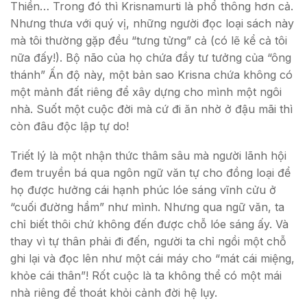
Thiền… Trong đó thì Krisnamurti là phổ thông hơn cả.
Nhưng thưa với quý vị, những người đọc loại sách này
mà tôi thường gặp đều “tưng tửng” cả (có lẽ kể cả tôi
nữa đấy!). Bộ não của họ chứa đầy tư tưởng của “ông
thánh” Ấn độ này, một bản sao Krisna chứa không có
một mảnh đất riêng để xây dựng cho mình một ngôi
nhà. Suốt một cuộc đời mà cứ đi ăn nhờ ở đậu mãi thì
còn đâu độc lập tự do!
Triết lý là một nhận thức thâm sâu mà người lãnh hội
đem truyền bá qua ngôn ngữ văn tự cho đồng loại để
họ được hưởng cái hạnh phúc lóe sáng vĩnh cửu ở
“cuối đường hầm” như mình. Nhưng qua ngữ văn, ta
chỉ biết thôi chứ không đến được chỗ lóe sáng ấy. Và
thay vì tự thân phải đi đến, người ta chỉ ngồi một chỗ
ghi lại và đọc lên như một cái máy cho “mát cái miệng,
khỏe cái thân”! Rốt cuộc là ta không thể có một mái
nhà riêng để thoát khỏi cảnh đời hệ lụy.