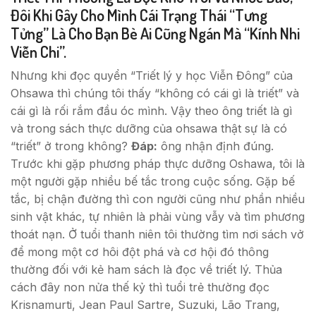
Đôi Khi Gây Cho Mình Cái Trạng Thái “tưng
Tửng” Là Cho Bạn Bè Ai Cũng Ngán Mà “kính Nhi
Viễn Chi”.
Nhưng khi đọc quyển “Triết lý y học Viễn Đông” của
Ohsawa thì chúng tôi thấy “không có cái gì là triết” và
cái gì là rối rắm đầu óc mình. Vậy theo ông triết là gì
và trong sách thực dưỡng của ohsawa thật sự là có
“triết” ở trong không?
Đáp:
ông nhận định đúng.
Trước khi gặp phương pháp thực dưỡng Oshawa, tôi là
một người gặp nhiều bế tắc trong cuộc sống. Gặp bế
tắc, bị chận đường thì con người cũng như phần nhiều
sinh vật khác, tự nhiên là phải vùng vẫy và tìm phương
thoát nạn. Ở tuổi thanh niên tôi thường tìm nơi sách vở
để mong một cơ hôi đột phá và cơ hội đó thông
thường đối với kẻ ham sách là đọc về triết lý. Thủa
cách đây non nửa thế kỷ thì tuổi trẻ thường đọc
Krisnamurti, Jean Paul Sartre, Suzuki, Lão Trang,