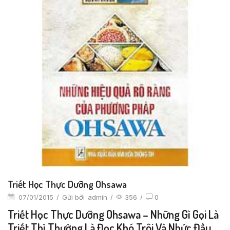
Triết Học Thực Dưỡng Ohsawa
07/01/2015
/
Gửi bởi
admin
/
356
/
0
Triết Học Thực Dưỡng Ohsawa – Những Gì Gọi Là
Triết Thì Thường Là Đọc Khó Trôi Và Nhức Đầu,