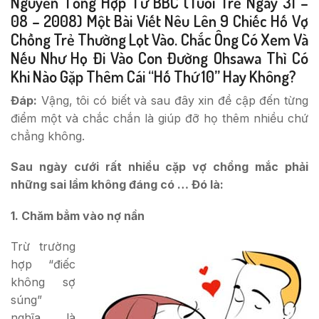
Nguyễn Tổng Hợp Từ BBC (tuổi Trẻ Ngày 31 –
08 – 2008) Một Bài Viết Nêu Lên 9 Chiếc Hố Vợ
Chồng Trẻ Thường Lọt Vào. Chắc Ông Có Xem Và
Nếu Như Họ Đi Vào Con Đường Ohsawa Thì Có
Khi Nào Gặp Thêm Cái “hố Thứ 10” Hay Không?
Đáp:
Vậng, tôi có biết và sau đây xin đề cập đến từng
điểm một và chắc chắn là giúp đỡ họ thêm nhiều chứ
chẳng không.
Sau ngày cưới rất nhiều cặp vợ chồng mắc phải
những sai lầm không đáng có … Đó là:
1. Chăm bẳm vào nợ nần
Trừ trường
hợp “điếc
không sợ
súng”
nghĩa là