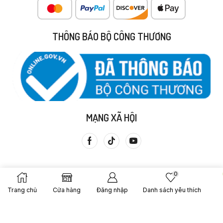
THÔNG BÁO BỘ CÔNG THƯƠNG
MẠNG XÃ HỘI
0
Trang chủ
Cửa hàng
Đăng nhập
Danh sách yêu thích
Copyright © 2013 Cửa Hàng Thực Dưỡng Bà Loan. Được Tạo
Bởi – Gạo Lứt Bà Loan.