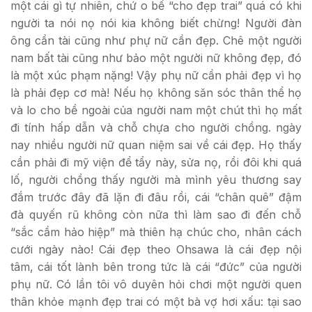
một cái gì tự nhiên, chứ o bế “cho đẹp trai” quá có khi
người ta nói nọ nói kia không biết chừng! Người đàn
ông cần tài cũng như phự nữ cần đẹp. Chê một người
nam bất tài cũng như bảo một người nữ không đẹp, đó
là một xúc phạm nặng! Vậy phụ nữ cần phải đẹp vì họ
là phải đẹp cơ mà! Nếu họ không săn sóc thân thể họ
và lo cho bề ngoài của người nam một chút thì họ mất
đi tính hấp dẫn và chỗ chựa cho người chồng. ngày
nay nhiều người nữ quan niệm sai về cái đẹp. Họ thấy
cần phải đi mỹ viện để tẩy này, sửa nọ, rồi đôi khi quá
lố, người chồng thấy người mà mình yêu thương say
đắm trước đây đã lặn đi đâu rồi, cái “chân quê” đậm
đà quyến rũ không còn nữa thì làm sao đi đến chỗ
“sắc cầm hảo hiệp” mà thiên hạ chúc cho, nhân cách
cưới ngày nào! Cái đẹp theo Ohsawa là cái đẹp nội
tâm, cái tốt lành bên trong tức là cái “đức” của người
phụ nữ. Có lần tôi vô duyên hỏi chơi một người quen
thân khỏe mạnh đẹp trai có một bà vợ hơi xấu: tại sao