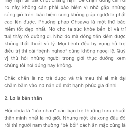
hay nạn tai bất chợt chẳng hạn. Để chặn đứng cái rủi
ro này không cần phải bảo hiểm vì nhỡ gặp những
sóng gió trên, bảo hiểm cũng không giúp người ta phất
cao lên được. Phương pháp Ohsawa là một thứ bảo
hiểm tốt đẹp nhất. Nó cho ta sức khỏe bền bỉ và trí
tuệ thấy rõ đường đi. Nhờ đó mà đồng tiền kiếm được
không thất thoát vô lý. Mọi bệnh đều hy vọng hỗ trợ
điều trị thì cái “bệnh nghèo” cũng không ngoại lệ. Quý
vị thử hỏi những người trong giới thực dưỡng xem
chúng tôi nói đúng hay không.
Chắc chắn là nợ trả được và trả mau thì ai mà dại
chăm bẵm vào nợ nần để mất hạnh phúc gia đình!
2. Lơ là bản thân
Hồi chưa là “của nhau” các bạn trẻ thường trau chuốt
thân mình nhất là nữ giới. Nhưng một khi xong đâu đó
rồi thì người nam thường “bê bối” cách ăn mặc cũng là