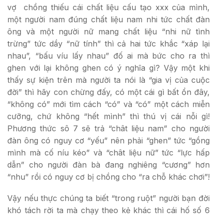
vợ chồng thiếu cái chất liệu cấu tạo xxx của mình,
một người nam đúng chất liệu nam nhi tức chất đàn
ông và một người nữ mang chất liệu “nhi nữ tình
trừng” tức dầy “nữ tính” thì cả hai tức khắc “xáp lại
nhau”, “bấu víu lấy nhau” đố ai mà bức cho ra thì
ghen với lại không ghen có ý nghĩa gì? Vậy một khi
thấy sự kiện trên mà người ta nói là “gia vị của cuộc
đời” thì hãy con chừng đấy, có một cái gì bất ổn đây,
“không có” mới tìm cách “có” và “có” một cách miễn
cưỡng, chứ không “hết mình” thì thú vị cái nỗi gì!
Phương thức sô 7 sẽ trả “chât liệu nam” cho người
đàn ông có nguy cơ “yếu” nên phải “ghen” tức “gồng
mình mà cố níu kéo” và “chât liệu nữ” tức “lực hấp
dẫn” cho người đàn bà đang nghiêng “cương” hơn
“nhu” rồi có nguy cơ bị chồng cho “ra chỗ khác chơi”!
Vậy nếu thực chúng ta biết “trong ruột” người bạn đời
khó tách rời ta mà chạy theo kẻ khác thì cái hố số 6