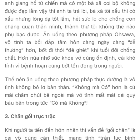
anh giang hồ tứ chiến mà có một bà xã coi bộ không
được đẹp lắm vậy thì anh ta trả lời, bà xã tôi xấu thì có
xấu nhưng lòng dạ tốt lắm, hét sức lo cho chồng con
chẳng quản thân mình, thành thử tôi không thể nào
phụ bạc được. Ăn uống theo phương pháp Ohsawa,
vô tình ta bồi đắp tâm hồn càng ngày càng “dễ
thương” hơn, bớt đi thói “đẽ ghét” khi tuổi đời chồng
chất. Hơn nữa nhờ sức khỏe vô cùng ổn định, cái khó
tính vì bệnh hoạn cũng bớt tồn đọng trong người.
Thế nên ăn uống theo phương pháp thực dưỡng là vô
tình không bỏ lơ bản thân. “Không mà Có” hơn là cứ
mãi chăm chút bê ngoài mà vô tình mất mát cái quý
báu bên trong tức “Có mà Không”!
3. Chăn gối trục trặc
Khi người ta tiến đến hôn nhân thì vấn đề “gối chăn” là
cái vô cùng cần thiết, mang tính “trần tục bình