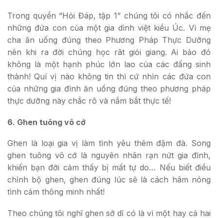
Trong quyển “Hỏi Đáp, tập 1” chúng tôi có nhắc đến
những đứa con của một gia dình việt kiều Úc. Vì mẹ
cha ăn uống đúng theo Phương Pháp Thực Dưỡng
nên khi ra đời chúng học rât giỏi giang. Ai bảo đó
không là một hạnh phúc lớn lao của các đấng sinh
thành! Quí vị nào không tin thì cứ nhìn các đứa con
của những gia đình ăn uống đúng theo phương pháp
thực dưỡng này chắc rõ và nắm bắt thực tế!
6. Ghen tuông vô cớ
Ghen là loại gia vị làm tình yêu thêm đậm đà. Song
ghen tuông vô cớ là nguyên nhân rạn nứt gia đình,
khiến bạn đời cảm thấy bị mất tự do… Nếu biết điều
chỉnh bộ ghen, ghen đúng lúc sẽ là cách hâm nóng
tình cảm thông minh nhất!
Theo chúng tôi nghĩ ghen sở dĩ có là vì một hay cả hai