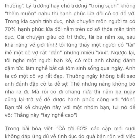
thường”. Lý trưởng hay chủ trương “trong sạch” không
“thèm muốn” nahu thì hạnh phúc lứa đôi có cơ đổ vỡ.
Trong kía cạnh tình dục, nhà chuyên môn người ta có
70% hạnh phúc lứa đôi nằm trên cơ sở thỏa mãn tình
dục. Cái chuyện giàu có trí thức, tài ba nằm xa, sau
khả năng về giới tính! tôi từng thấy một người có “tài”
mê một cô vợ rất “đần” nhưng nhiều “xxx”. Ngược lại,
tôi nghe một người bạn kể, có một anh chàng đánh
dậm tức làm nghề bắt cá tôm sinh sống qua ngày. Anh
ta có một cô vợ rất đẹp. Thường ngày không biết sao
anh đánh đập cô ta dễ sợ! Thế nhưng nàng không bỏ
nhà ra đi. Mà rồi có đi chăng nữa thì năm ba ngày
cũng lại trở về để được hạnh phúc cộng với “đòn”.
Bạn tôi kể chuyện này với một nhóm bạn, tui nó đế
vô: Thằng này “tay nghề cao”!
Trong bài bóa viết: “Có tới 60% các cặp mới cưới
không đáp ứng đủ về tình dục do quá bận rộn với việc