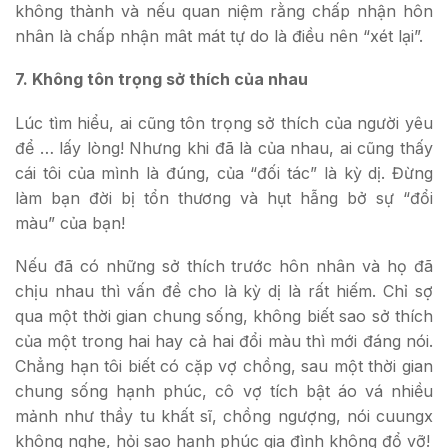
không thành và nếu quan niệm rằng chấp nhận hôn
nhân là chấp nhận mât mát tự do là điều nên “xét lại”.
7. Không tôn trọng sở thích của nhau
Lúc tìm hiểu, ai cũng tôn trọng sở thích của người yêu
để … lấy lòng! Nhưng khi đã là của nhau, ai cũng thấy
cái tôi của mình là đúng, của “đối tác” là kỳ dị. Đừng
làm bạn đời bị tổn thương và hụt hẫng bở sự “đổi
màu” của bạn!
Nếu đã có những sở thích trước hôn nhân và họ đã
chịu nhau thì vấn đề cho là kỳ dị là rất hiếm. Chỉ sợ
qua một thời gian chung sống, không biết sao sở thích
của một trong hai hay cả hai đổi màu thì mới đáng nói.
Chẳng hạn tôi biết có cặp vợ chồng, sau một thời gian
chung sống hạnh phúc, cô vợ tích bật áo vá nhiều
mảnh như thầy tu khất sĩ, chồng ngượng, nói cuungx
không nghe, hỏi sao hạnh phúc gia đình không đổ vỡ!