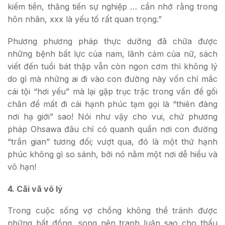
kiếm tiền, thăng tiến sự nghiệp … cần nhớ rằng trong
hôn nhân, xxx là yếu tố rất quan trọng.”
Phương phương pháp thực dưỡng đã chữa được
những bệnh bất lực của nam, lãnh cảm của nữ, sách
viết đến tuổi bát thập vẫn còn ngon cơm thì không lý
do gì mà những ai đi vào con đường này vốn chỉ mắc
cái tội “hơi yếu” mà lại gặp trục trặc trong vấn đề gối
chăn để mất đi cái hạnh phúc tạm gọi là “thiên đàng
nơi hạ giới” sao! Nói như vậy cho vui, chứ phương
pháp Ohsawa đâu chỉ có quanh quẩn nơi con đường
“trần gian” tương đối; vượt qua, đó là một thứ hạnh
phúc không gì so sánh, bởi nó nằm một nơi dễ hiểu và
vô hạn!
4. Cãi vã vô lý
Trong cuộc sống vợ chồng không thể tránh được
những bất đồng, song nên tranh luận sao cho thấu