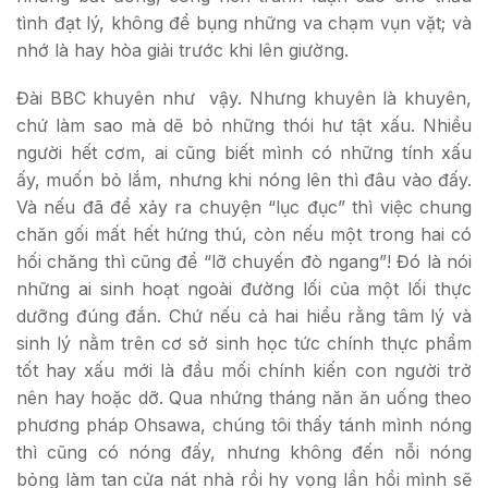
tình đạt lý, không để bụng những va chạm vụn vặt; và
nhớ là hay hòa giải trước khi lên giường.
Đài BBC khuyên như vậy. Nhưng khuyên là khuyên,
chứ làm sao mà dẽ bỏ những thói hư tật xấu. Nhiều
người hết cơm, ai cũng biết mình có những tính xấu
ấy, muốn bỏ lắm, nhưng khi nóng lên thì đâu vào đấy.
Và nếu đã để xảy ra chuyện “lục đục” thì việc chung
chăn gối mất hết hứng thú, còn nếu một trong hai có
hối chăng thì cũng để “lỡ chuyến đò ngang”! Đó là nói
những ai sinh hoạt ngoài đường lối của một lối thực
dưỡng đúng đắn. Chứ nếu cả hai hiểu rằng tâm lý và
sinh lý nằm trên cơ sở sinh học tức chính thực phẩm
tốt hay xấu mới là đầu mối chính kiến con người trở
nên hay hoặc dỡ. Qua nhứng tháng năn ăn uống theo
phương pháp Ohsawa, chúng tôi thấy tánh mình nóng
thì cũng có nóng đấy, nhưng không đến nỗi nóng
bỏng làm tan cửa nát nhà rồi hy vọng lần hồi mình sẽ