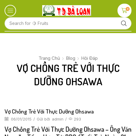
0
Search for
🍋 Fruits
Trang Chủ
Blog
Hỏi Đáp
VỢ CHỒNG TRẺ VỚI THỰC
DƯỠNG OHSAWA
Vợ Chồng Trẻ Với Thực Dưỡng Ohsawa
06/01/2015
/
Gửi bởi
admin
/
293
Vợ Chồng Trẻ Với Thực Dưỡng Ohsawa – Ông Văn