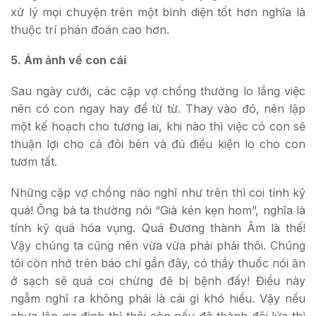
xử lý mọi chuyện trên một bình diện tốt hơn nghĩa là
thuộc trí phán đoán cao hơn.
5. Ám ảnh về con cái
Sau ngày cưới, các cặp vợ chồng thường lo lắng việc
nên có con ngay hay để từ từ. Thay vào đó, nên lập
một kế hoạch cho tương lai, khi nào thì việc có con sẽ
thuận lợi cho cả đôi bên và đủ điều kiện lo cho con
tươm tất.
Những cặp vợ chồng nào nghĩ như trên thì coi tính kỹ
quá! Ông bà ta thường nói “Già kén kẹn hom”, nghĩa là
tính kỹ quá hóa vụng. Quá Đương thành Âm là thế!
Vậy chúng ta cũng nên vừa vừa phải phải thôi. Chúng
tôi còn nhớ trên báo chí gần đây, có thầy thuốc nói ăn
ở sạch sẽ quá coi chừng đẽ bị bệnh đấy! Điều này
ngẫm nghĩ ra không phải là cái gì khó hiểu. Vậy nếu
chưa lập gia đình thì thôi còn nếu đã thành đôi lứa thì