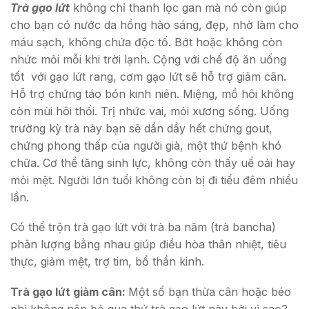
Trà gạo lứt
không chỉ thanh lọc gan mà nó còn giúp
cho bạn có nước da hồng hào sáng, đẹp, nhờ làm cho
máu sạch, không chứa độc tố. Bớt hoặc không còn
nhức mỏi mỗi khi trời lạnh. Cộng với chế độ ăn uống
tốt với gạo lứt rang, cơm gạo lứt sẽ hỗ trợ giảm cân.
Hỗ trợ chứng táo bón kinh niên. Miệng, mồ hôi không
còn mùi hôi thối. Trị nhức vai, mỏi xương sống. Uống
trường kỳ trà này bạn sẽ dần dầy hết chứng gout,
chứng phong thấp của người già, một thứ bệnh khó
chữa. Cơ thể tăng sinh lực, không còn thấy uể oải hay
mỏi mệt. Người lớn tuổi không còn bị đi tiểu đêm nhiều
lần.
Có thể trộn trà gạo lứt với trà ba năm (trà bancha)
phân lượng bằng nhau giúp điều hòa thân nhiệt, tiêu
thực, giảm mệt, trợ tim, bổ thần kinh.
Trà gạo lứt giảm cân:
Một số bạn thừa cân hoặc béo
phì không nên bỏ qua thứ trà gạo lứt này bởi vì sao?