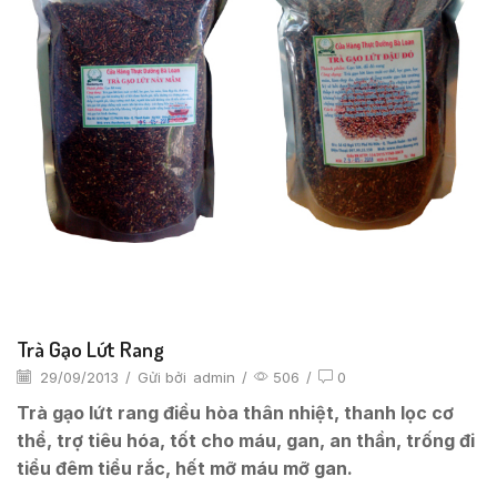
Trà Gạo Lứt Rang
29/09/2013
/
Gửi bởi
admin
/
506
/
0
Trà gạo lứt rang điều hòa thân nhiệt, thanh lọc cơ
thể, trợ tiêu hóa, tốt cho máu, gan, an thần, trống đi
tiểu đêm tiểu rắc, hết mỡ máu mỡ gan.