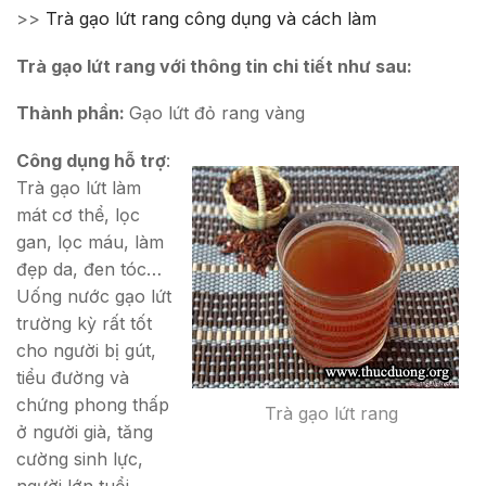
>>
Trà gạo lứt rang công dụng và cách làm
Trà gạo lứt rang với thông tin chi tiết như sau:
Thành phần:
Gạo lứt đỏ rang vàng
Công dụng hỗ trợ
:
Trà gạo lứt làm
mát cơ thể, lọc
gan, lọc máu, làm
đẹp da, đen tóc…
Uống nước gạo lứt
trường kỳ rất tốt
cho người bị gút,
tiểu đường và
chứng phong thấp
Trà gạo lứt rang
ở người già, tăng
cường sinh lực,
người lớn tuổi