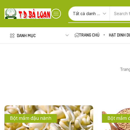
Search 
TRANG CHỦ
HẠT DINH 
DANH MỤC
Tran
Bột mầm đậu nành
Bột mầm 