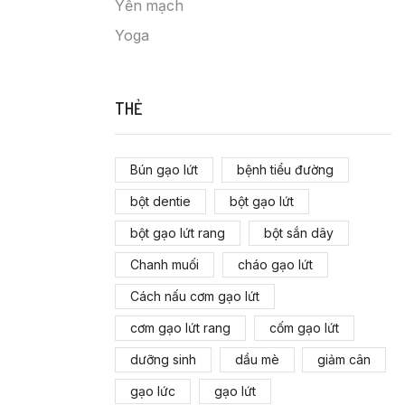
Yến mạch
Yoga
THẺ
Bún gạo lứt
bệnh tiểu đường
bột dentie
bột gạo lứt
bột gạo lứt rang
bột sắn dây
Chanh muối
cháo gạo lứt
Cách nấu cơm gạo lứt
cơm gạo lứt rang
cốm gạo lứt
dưỡng sinh
dầu mè
giảm cân
gạo lức
gạo lứt