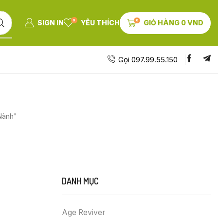
0
0
SIGN IN
YÊU THÍCH
GIỎ HÀNG
0
VND
Gọi 097.99.55.150
Nành"
DANH MỤC
Age Reviver