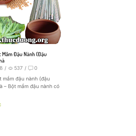
t Mầm Đậu Nành (đậu
hà
18
/
537
/
0
t mầm đậu nành (đậu
nhà – Bột mầm đậu nành có
c