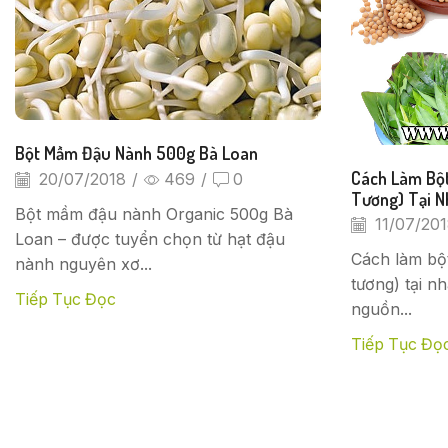
Bột Mầm Đậu Nành 500g Bà Loan
Cách Làm Bộ
20/07/2018
/
469
/
0
Tương) Tại N
Bột mầm đậu nành Organic 500g Bà
11/07/20
Loan – được tuyển chọn từ hạt đậu
Cách làm bộ
nành nguyên xơ...
tương) tại 
Tiếp Tục Đọc
nguồn...
Tiếp Tục Đọ