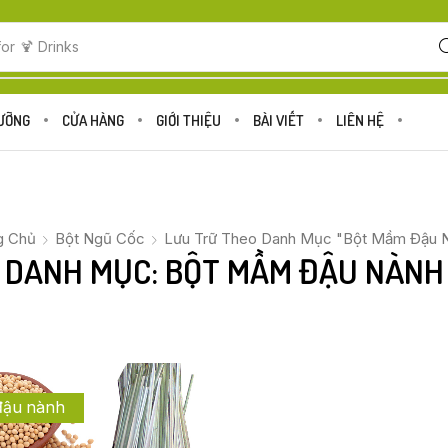
for
🍋 Fruits
DƯỠNG
CỬA HÀNG
GIỚI THIỆU
BÀI VIẾT
LIÊN HỆ
g Chủ
Bột Ngũ Cốc
Lưu Trữ Theo Danh Mục "Bột Mầm Đậu 
DANH MỤC: BỘT MẦM ĐẬU NÀNH
đậu nành