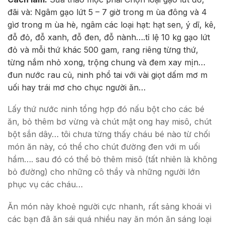
đãi và: Ngâm gạo lứt 5 – 7 giờ trong m ùa đông và 4
gìơ trong m ùa hè, ngâm các loại hạt: hạt sen, ý dĩ, kê,
đỗ đỏ, đỗ xanh, đỗ đen, đỗ nành….tỉ lệ 10 kg gạo lứt
đỏ và mỗi thứ khác 500 gam, rang riêng từng thứ,
từng nắm nhỏ xong, trộng chung và đem xay mịn…
đun nước rau củ, ninh phổ tai với vài giọt dấm mơ m
uối hay trái mơ cho chục người ăn…
Lấy thứ nước ninh tổng hợp đó nấu bột cho các bé
ăn, bỏ thêm bơ vừng và chút mật ong hay misô, chút
bột sắn dây… tôi chưa từng thấy cháu bé nào từ chối
món ăn này, có thể cho chút đường đen với m uối
hầm…. sau đó có thể bỏ thêm misô (tất nhiên là không
bỏ đường) cho những cô thầy và những người lớn
phục vụ các cháu…
Ăn món này khoẻ người cực nhanh, rất sảng khoái vì
các bạn đã ăn sái quá nhiều nay ăn món ăn sáng loại