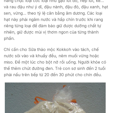
hàng chục loại cốc loại như gạo lứt đỏ, nếp lứt, kê…
và rau đậu như ý dĩ, đậu nành, đậu đỏ, đậu xanh, hạt
sen, vừng… theo tỷ lệ cân bằng âm dương. Các loại
hạt này phải ngâm nước và hấp chín trước khi rang
riêng từng loại để đảm bảo giữ được dưỡng chất tự
nhiên, giữ được mùi vị thơm ngon của từng thành
phần.
Chỉ cần cho Sữa thảo mộc Kokkoh vào tách, chế
nước sôi vào và khuấy đều, nêm muối vừng hoặc
miso. Để một lúc cho bột nở rồi uống. Người khỏe có
thể thêm chút đường đen. Trẻ con sơ sinh đến 2 tuổi
phải nấu trên bếp từ 20 đến 30 phút cho chín đều.