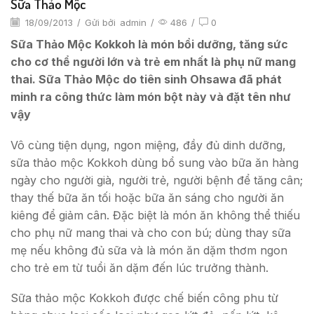
Sữa Thảo Mộc
18/09/2013
/
Gửi bởi
admin
/
486
/
0
Sữa Thảo Mộc
Kokkoh là món bồi dưỡng, tăng sức
cho cơ thể người lớn và trẻ em nhất là phụ nữ mang
thai. Sữa Thảo Mộc
do tiên sinh Ohsawa đã phát
minh ra công thức làm món bột này và đặt tên như
vậy
Vô cùng tiện dụng, ngon miệng, đầy đủ dinh dưỡng,
sữa thảo mộc Kokkoh dùng bổ sung vào bữa ăn hàng
ngày cho người già, người trẻ, người bệnh để tăng cân;
thay thế bữa ăn tối hoặc bữa ăn sáng cho người ăn
kiêng để giảm cân. Đặc biệt là món ăn không thể thiếu
cho phụ nữ mang thai và cho con bú; dùng thay sữa
mẹ nếu không đủ sữa và là món ăn dặm thơm ngon
cho trẻ em từ tuổi ăn dặm đến lúc trưởng thành.
Sữa thảo mộc Kokkoh được chế biến công phu từ