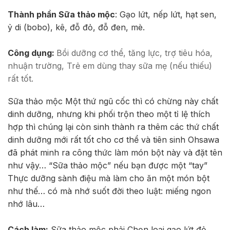
Thành phần Sữa thảo mộc
: Gạo lứt, nếp lứt, hạt sen,
ỷ di (bobo), kê, đỗ đỏ, đỗ đen, mè.
Công dụng:
Bồi dưỡng cơ thể, tăng lực, trợ tiêu hóa,
nhuận trường, Trẻ em dùng thay sữa mẹ (nếu thiếu)
rất tốt.
Sữa thảo mộc Một thứ ngũ cốc thì có chừng này chất
dinh dưỡng, nhưng khi phối trộn theo một tỉ lệ thích
hợp thì chúng lại còn sinh thành ra thêm các thứ chất
dinh dưỡng mới rất tốt cho cơ thể và tiên sinh Ohsawa
đã phát minh ra công thức làm món bột này và đặt tên
như vậy… “Sữa thảo mộc” nếu bạn được một “tay”
Thực dưỡng sành điệu mà làm cho ăn một món bột
như thế… có mà nhớ suốt đời theo luật: miếng ngon
nhớ lâu…
Cách làm:
Sữa thảo mộc phải Chọn loại gạo lứt đỏ,