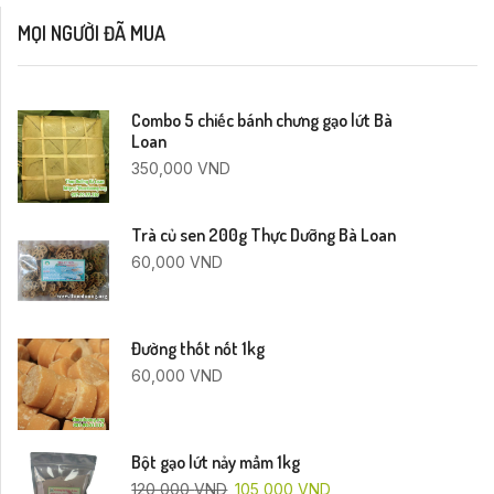
MỌI NGƯỜI ĐÃ MUA
Combo 5 chiếc bánh chưng gạo lứt Bà
Loan
350,000
VND
Trà củ sen 200g Thực Dưỡng Bà Loan
60,000
VND
Đường thốt nốt 1kg
60,000
VND
Bột gạo lứt nảy mầm 1kg
120,000
VND
105,000
VND