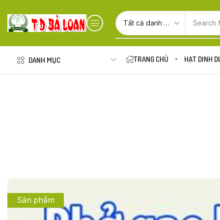
Search 
TRANG CHỦ
HẠT DINH 
DANH MỤC
Sản phẩm