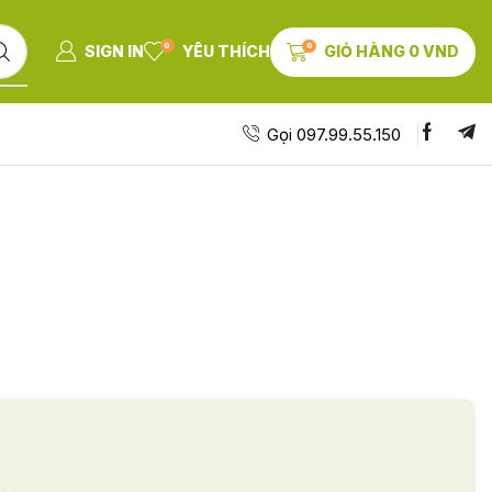
0
0
SIGN IN
YÊU THÍCH
GIỎ HÀNG
0
VND
Gọi 097.99.55.150