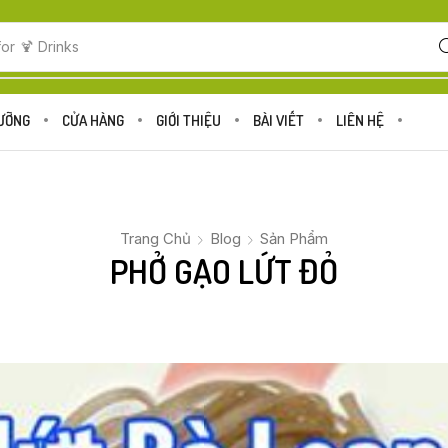
for
🍋 Fruits
DƯỠNG
CỬA HÀNG
GIỚI THIỆU
BÀI VIẾT
LIÊN HỆ
Trang Chủ
Blog
Sản Phẩm
PHỞ GẠO LỨT ĐỎ