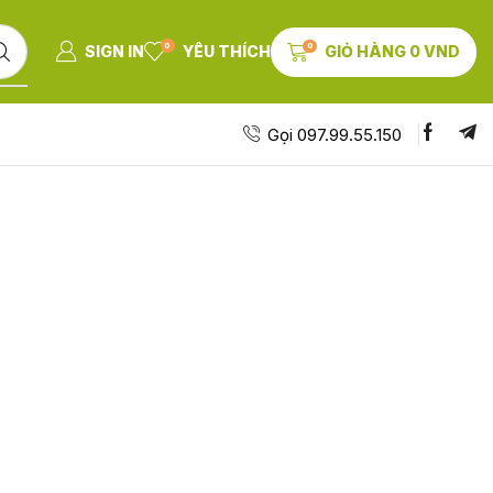
0
0
SIGN IN
YÊU THÍCH
GIỎ HÀNG
0
VND
Gọi 097.99.55.150