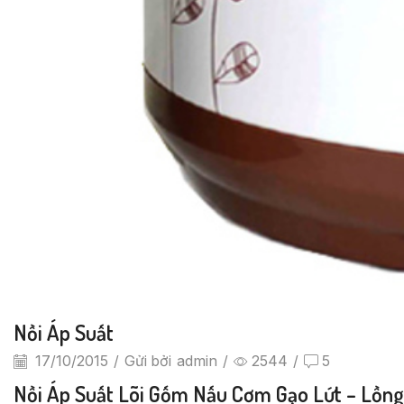
Nồi Áp Suất
17/10/2015
/
Gửi bởi
admin
/
2544
/
5
Nồi Áp Suất Lõi Gốm Nấu Cơm Gạo Lứt – Lồng 