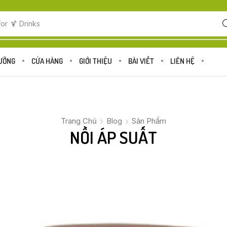
for
🍋 Fruits
DƯỠNG
CỬA HÀNG
GIỚI THIỆU
BÀI VIẾT
LIÊN HỆ
Trang Chủ
Blog
Sản Phẩm
NỒI ÁP SUẤT