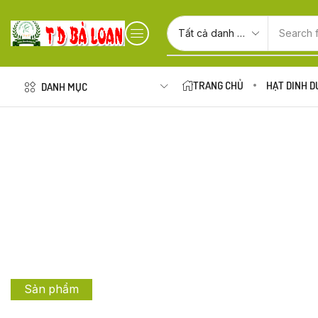
Search 
TRANG CHỦ
HẠT DINH 
DANH MỤC
Sản phẩm