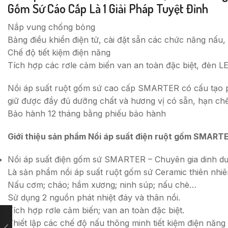
Gốm Sứ Cáo Cấp Là 1 Giải Pháp Tuyệt Đỉnh
Nắp vung chống bỏng
Bảng điều khiển điện tử, cài đặt sẵn các chức năng nấu
Chế độ tiết kiệm điện năng
Tích hợp các rơle cảm biến van an toàn đặc biệt, đèn L
Nồi áp suất ruột gốm sứ cao cấp SMARTER có cấu tạo phá
giữ được đầy đủ dưỡng chất và hương vị có sẵn, hạn chế 
Bảo hành 12 tháng bằng phiếu bảo hành
Giới thiệu sản phẩm Nồi áp suất điện ruột gốm SMART
Nồi áp suất điện gốm sứ SMARTER – Chuyên gia dinh d
Là sản phẩm nồi áp suất ruột gốm sứ Ceramic thiên nhiê
Nấu cơm; cháo; hầm xương; ninh súp; nấu chè…
Sử dụng 2 nguồn phát nhiệt đáy và thân nồi.
Tích hợp rơle cảm biến; van an toàn đặc biệt.
Thiết lập các chế độ nấu thông minh tiết kiệm điện năng