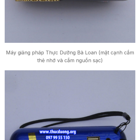
Máy giảng pháp Thực Dưỡng Bà Loan (mặt cạnh cắm
thẻ nhớ và cắm nguồn sạc)