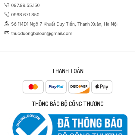
097.99.55.150
0968.671.850
Số 114D1 Ngõ 7 Khuất Duy Tiến, Thanh Xuân, Hà Nội
thucduongbaloan@gmail.com
THANH TOÁN
THÔNG BÁO BỘ CÔNG THƯƠNG