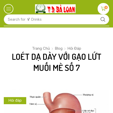
0
Search for
🍋 Fruits
Trang Chủ
Blog
Hỏi Đáp
LOÉT DẠ DÀY VỚI GẠO LỨT
MUỐI MÈ SỐ 7
Hỏi đáp