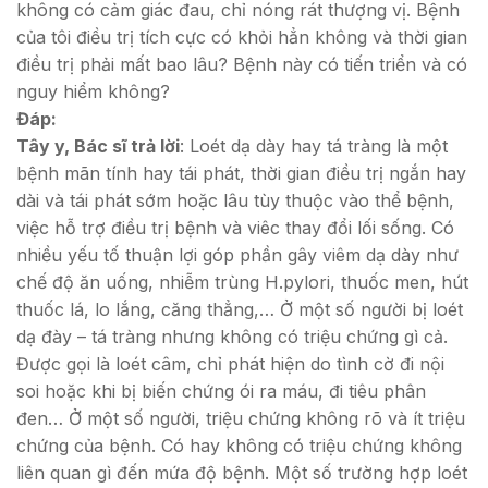
không có cảm giác đau, chỉ nóng rát thượng vị. Bệnh
của tôi điều trị tích cực có khỏi hẳn không và thời gian
điều trị phải mất bao lâu? Bệnh này có tiến triển và có
nguy hiểm không?
Đáp:
Tây y, Bác sĩ trả lời
: Loét dạ dày hay tá tràng là một
bệnh mãn tính hay tái phát, thời gian điều trị ngắn hay
dài và tái phát sớm hoặc lâu tùy thuộc vào thể bệnh,
việc hỗ trợ điều trị bệnh và viêc thay đổi lối sống. Có
nhiều yếu tố thuận lợi góp phần gây viêm dạ dày như
chế độ ăn uống, nhiễm trùng H.pylori, thuốc men, hút
thuốc lá, lo lắng, căng thẳng,… Ở một số người bị loét
dạ đày – tá tràng nhưng không có triệu chứng gì cả.
Được gọi là loét câm, chỉ phát hiện do tình cờ đi nội
soi hoặc khi bị biến chứng ói ra máu, đi tiêu phân
đen… Ở một số người, triệu chứng không rõ và ít triệu
chứng của bệnh. Có hay không có triệu chứng không
liên quan gì đến mứa độ bệnh. Một số trường hợp loét