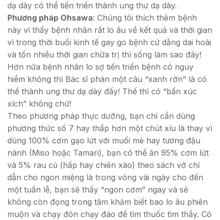
dạ dày có thể tiến triển thành ung thư dạ dày.
Phương pháp Ohsawa
: Chúng tôi thích thêm bệnh
này vì thấy bệnh nhân rất lo âu về kết quả và thời gian
vì trong thời buổi kinh tế gay go bệnh cứ dằng dai hoài
và tốn nhiều thời gian chữa trị thì sống làm sao đây!
Hơn nữa bệnh nhân lo sợ tiến triển bệnh có nguy
hiểm không thì Bác sĩ phán một câu “xanh rờn” là có
thể thành ung thư dạ dày đấy! Thế thì có “bấn xúc
xích” không chứ!
Theo phương pháp thực dưỡng, bạn chỉ cần dùng
phương thức số 7 hay thấp hơn một chút xíu là thay vì
dùng 100% cơm gạo lứt với muối mè hay tương đậu
nành (Miso hoặc Tamari), bạn có thể ăn 95% cơm lứt
và 5% rau củ (hấp hay chiên xào) theo sách vở chỉ
dẫn cho ngon miệng là trong vòng vài ngày cho đến
một tuần lễ, bạn sẽ thấy “ngon cơm” ngay và sẽ
không còn đọng trong tâm khảm biết bao lo âu phiên
muộn và chạy đôn chạy đáo để tìm thuốc tìm thầy. Có