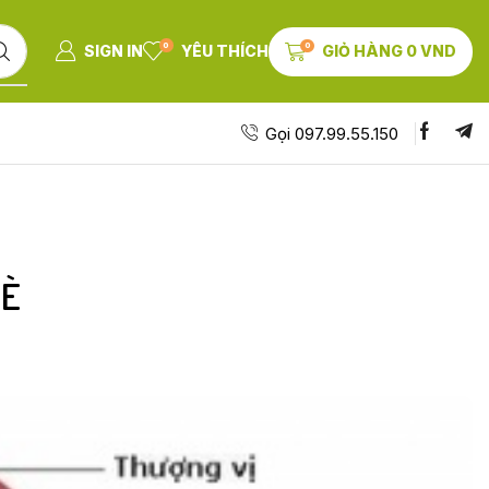
0
0
SIGN IN
YÊU THÍCH
GIỎ HÀNG
0
VND
Gọi 097.99.55.150
MÈ