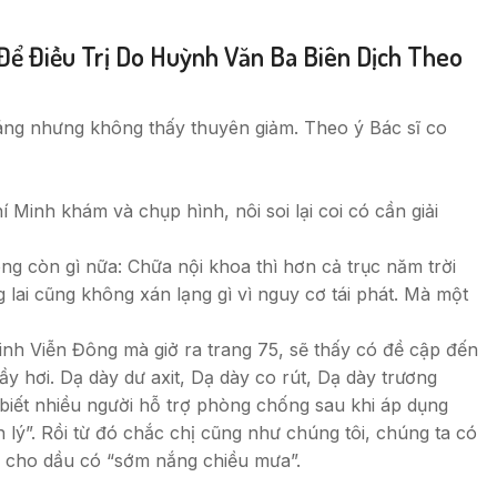
ể Điều Trị Do Huỳnh Văn Ba Biên Dịch Theo
sáng nhưng không thấy thuyên giảm. Theo ý Bác sĩ co
inh khám và chụp hình, nôi soi lại coi có cần giải
ng còn gì nữa: Chữa nội khoa thì hơn cả trục năm trời
 lai cũng không xán lạng gì vì nguy cơ tái phát. Mà một
h Viễn Đông mà giở ra trang 75, sẽ thấy có đề cập đến
y hơi. Dạ dày dư axit, Dạ dày co rút, Dạ dày trương
ết nhiều người hỗ trợ phòng chống sau khi áp dụng
 lý”. Rồi từ đó chắc chị cũng như chúng tôi, chúng ta có
c cho dầu có “sớm nắng chiều mưa”.