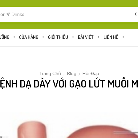
for
🍋 Fruits
DƯỠNG
CỬA HÀNG
GIỚI THIỆU
BÀI VIẾT
LIÊN HỆ
Trang Chủ
Blog
Hỏi Đáp
ỆNH DẠ DÀY VỚI GẠO LỨT MUỐI 