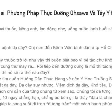
Hai Phương Pháp Thực Dưỡng Ohsawa Và Tây Y Đ
oại thuốc, kiêng anh, lao động nhẹ, uống nước lanh buổi 
bệnh dạ dày? Chị nên đến Bệnh Viện bình dân ở tp Hồ Chí M
 thuốc trở lời như vậy thi buồn biết bao vì bế tắc chư khô
g cũng thử may ra… Rồi tiếp đến đường cùng là mổ thì tương
 thì nó sẽ ra thế nào đây?
ãy tìm cuốn Hướng Dẫn Thực Hàng về nền Y Học Trường Sin
dạ dày, Dạ dày suy nhược, Viêm dịch dạ dày, Khó tiêu, Đầ
ách chỉ dẫn của từng chứng từ xem sao. Chúng tôi đã từng bi
 10 ngày chẳng hạn, chẳng bõ bèn gì, là thấy “đâu là chân
iúp ta sáng suốt đi trọn “đường trần” một cách hạnh phú