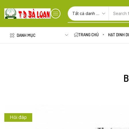
Search 
TRANG CHỦ
HẠT DINH 
DANH MỤC
B
Hỏi đáp