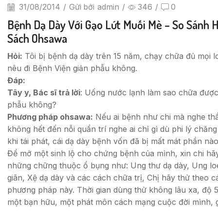
31/08/2014
/
Gửi bởi
admin
/
346
/
0
Bệnh Dạ Dày Với Gạo Lứt Muối Mè – So Sánh 
Sách Ohsawa
Hỏi:
Tôi bị bệnh dạ dày trên 15 năm, chạy chữa đủ mọi l
nêu đi Bệnh Viện giản phẫu không.
Đáp:
Tây y, Bác sĩ trả lời
: Uống nước lạnh làm sao chữa được 
phẫu không?
Phương pháp ohsawa:
Nếu ai bệnh như chi mà nghe thầy
không hết đến nỗi quẩn trí nghe ai chỉ gì dù phi lý chăn
khi tái phát, cái dạ dày bệnh vốn đã bị mất mát phần nào
Để mở một sinh lộ cho chứng bệnh của mình, xin chi h
những chững thuộc ổ bụng như: Ung thư dạ dày, Ung loét 
giãn, Xệ dạ dày và các cách chữa trị, Chị hãy thử theo c
phương pháp này. Thời gian dùng thử không lâu xa, độ 5,
một bạn hữu, một phát môn cách mạng cuộc đời mình, g