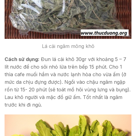
Lá cải ngâm mông khô
Cách sử dụng:
Đun lá cải khô 30gr với khoảng 5 – 7
lít nước để cho sôi nhỏ lửa trên bếp 15 phút. Cho 1
thìa cafe muối hầm và nước lạnh hòa cho vừa ấm (ở
mức da chịu đựng được). Ngồi vào chậu ngâm ngập
rốn từ 15- 20 phút (sẽ toát mồ hôi vùng lưng và bụng).
Lau khô người và mặc đồ giữ ấm. Tốt nhất là ngâm
trước khi đi ngủ.