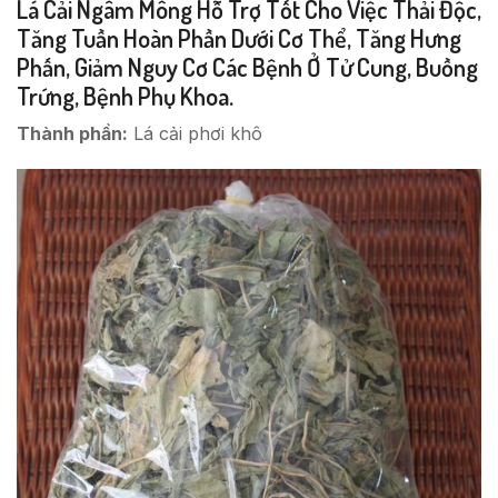
Lá Cải Ngâm Mông Hỗ Trợ Tốt Cho Việc Thải Độc,
Tăng Tuần Hoàn Phần Dưới Cơ Thể, Tăng Hưng
Phấn, Giảm Nguy Cơ Các Bệnh Ở Tử Cung, Buồng
Trứng, Bệnh Phụ Khoa.
Thành phần:
Lá cải phơi khô