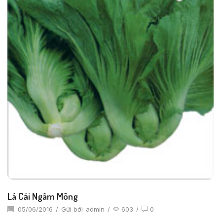
Lá Cải Ngâm Mông
05/06/2016
/
Gửi bởi
admin
/
603
/
0