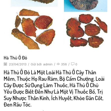
Hà Thủ Ô Đỏ
23/04/2013
/
Gửi bởi
admin
/
356
/
0
Hà Thủ Ô Đỏ Là Một Loài Hà Thủ Ô Cây Thân
Mềm, Thuộc Họ Rau Răm, Bộ Cẩm Chướng. Loài
Cây Được Sử Dụng Làm Thuốc, Hà Thủ Ô Chủ
Yếu Được Biết Đến Như Là Một Vị Thuốc Bổ, Trị
Suy Nhược Thần Kinh, Ích Huyết, Khỏe Gân Cốt,
Đen Râu Tóc.