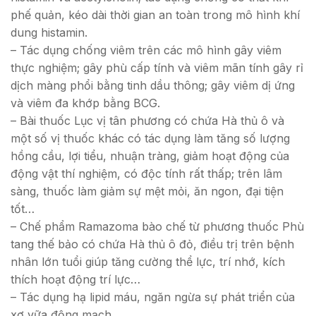
phế quản, kéo dài thời gian an toàn trong mô hình khí
dung histamin.
– Tác dụng chống viêm trên các mô hình gây viêm
thực nghiệm; gây phù cấp tính và viêm mãn tính gây rỉ
dịch màng phổi bằng tinh dầu thông; gây viêm dị ứng
và viêm đa khớp bằng BCG.
– Bài thuốc Lục vị tân phương có chứa Hà thủ ô và
một số vị thuốc khác có tác dụng làm tăng số lượng
hồng cầu, lợi tiểu, nhuận tràng, giảm hoạt động của
động vật thí nghiệm, có độc tính rất thấp; trên lâm
sàng, thuốc làm giảm sự mệt mỏi, ăn ngon, đại tiện
tốt…
– Chế phẩm Ramazoma bào chế từ phương thuốc Phù
tang thế bảo có chứa Hà thủ ô đỏ, điều trị trên bệnh
nhân lớn tuổi giúp tăng cường thể lực, trí nhớ, kích
thích hoạt động trí lực…
– Tác dụng hạ lipid máu, ngăn ngừa sự phát triển của
xơ vữa động mạch.