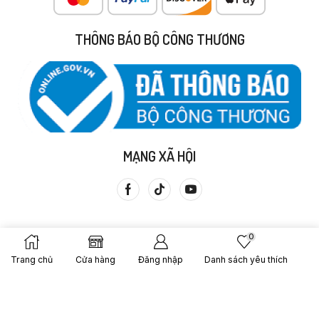
THÔNG BÁO BỘ CÔNG THƯƠNG
MẠNG XÃ HỘI
0
Trang chủ
Cửa hàng
Đăng nhập
Danh sách yêu thích
Copyright © 2013 Cửa Hàng Thực Dưỡng Bà Loan. Được Tạo
Bởi – Gạo Lứt Bà Loan.