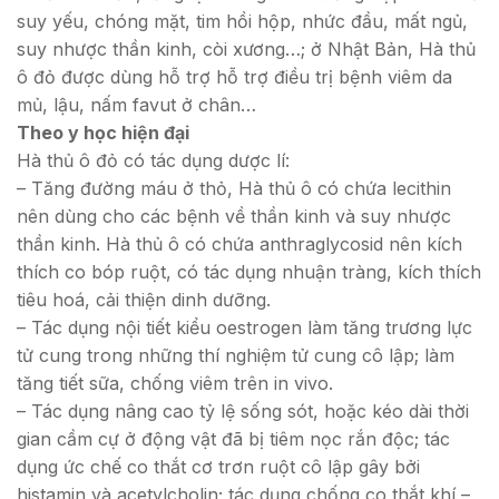
suy yếu, chóng mặt, tim hồi hộp, nhức đầu, mất ngủ,
suy nhược thần kinh, còi xương…; ở Nhật Bản, Hà thủ
ô đỏ được dùng hỗ trợ hỗ trợ điều trị bệnh viêm da
mủ, lậu, nấm favut ở chân…
Theo y học hiện đại
Hà thủ ô đỏ có tác dụng dược lí:
– Tăng đường máu ở thỏ, Hà thủ ô có chứa lecithin
nên dùng cho các bệnh về thần kinh và suy nhược
thần kinh. Hà thủ ô có chứa anthraglycosid nên kích
thích co bóp ruột, có tác dụng nhuận tràng, kích thích
tiêu hoá, cải thiện dinh dưỡng.
– Tác dụng nội tiết kiểu oestrogen làm tăng trương lực
tử cung trong những thí nghiệm tử cung cô lập; làm
tăng tiết sữa, chống viêm trên in vivo.
– Tác dụng nâng cao tỷ lệ sống sót, hoặc kéo dài thời
gian cầm cự ở động vật đã bị tiêm nọc rắn độc; tác
dụng ức chế co thắt cơ trơn ruột cô lập gây bởi
histamin và acetylcholin; tác dụng chống co thắt khí –