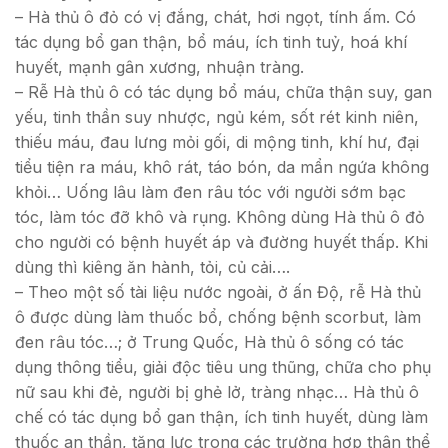
– Hà thủ ô đỏ có vị đắng, chát, hơi ngọt, tính ấm. Có
tác dụng bổ gan thận, bổ máu, ích tinh tuỷ, hoá khí
huyết, mạnh gân xương, nhuận tràng.
– Rễ Hà thủ ô có tác dụng bổ máu, chữa thận suy, gan
yếu, tinh thần suy nhược, ngủ kém, sốt rét kinh niên,
thiếu máu, đau lưng mỏi gối, di mộng tinh, khí hư, đại
tiểu tiện ra máu, khô rát, táo bón, da mẩn ngứa không
khỏi… Uống lâu làm đen râu tóc với người sớm bạc
tóc, làm tóc đỡ khô và rụng. Không dùng Hà thủ ô đỏ
cho người có bệnh huyết áp và đường huyết thấp. Khi
dùng thì kiêng ăn hành, tỏi, củ cải….
– Theo một số tài liệu nước ngoài, ở ấn Độ, rễ Hà thủ
ô được dùng làm thuốc bổ, chống bệnh scorbut, làm
đen râu tóc…; ở Trung Quốc, Hà thủ ô sống có tác
dụng thông tiểu, giải độc tiêu ung thũng, chữa cho phụ
nữ sau khi đẻ, người bị ghẻ lở, tràng nhạc… Hà thủ ô
chế có tác dụng bổ gan thận, ích tinh huyết, dùng làm
thuốc an thần, tăng lực trong các trường hợp thân thể