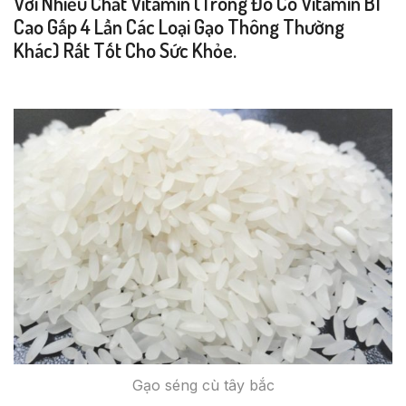
Với Nhiều Chất Vitamin (trong Đó Có Vitamin B1
Cao Gấp 4 Lần Các Loại Gạo Thông Thường
Khác) Rất Tốt Cho Sức Khỏe.
Gạo séng cù tây bắc