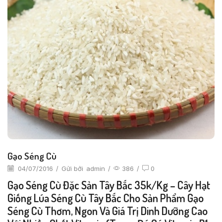
Gạo Séng Cù
04/07/2016
/
Gửi bởi
admin
/
386
/
0
Gạo Séng Cù Đặc Sản Tây Bắc 35k/kg – Cây Hạt
Giống Lúa Séng Cù Tây Bắc Cho Sản Phẩm Gạo
Séng Cù Thơm, Ngon Và Giá Trị Dinh Dưỡng Cao