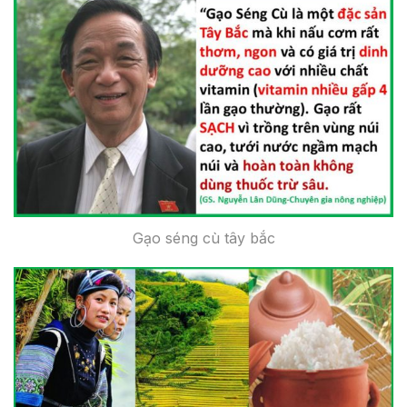
Gạo séng cù tây bắc