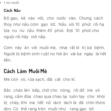
1 xíu muối.
Cách Nấu
Đổ gạo, kê vào nồi, cho nước vào. Chưng cách
thủy như nấu cơm gạo lứt. Nấu sôi 10 phút rồi hạ
lửa riu riu nấu thêm 45 phút. Đợi 10 phút cho
nguội rồi hãy mở nắp.
Cơm này ăn với muối mè, nhai rất kĩ trị bá bệnh.
Người bị bệnh sình ruột no hơi ăn vài ba ngày là hết
liền.
Cách Làm Muối Mè
Mè còn vỏ, rửa sạch, đãi cát cho kĩ.
Bắc chảo lên bếp, chờ cho nóng, rồi đổ mè vô
rang, cầm đũa chao qua chao lại luôn tay cho khỏi
bị cháy. Khi mè hết nổ lách tách là đã chín thơm
dòn. Có thể rang trên muối như rang gạo lứt