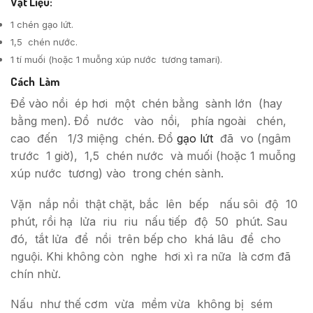
Vật Liệu:
1 chén gạo lứt.
1,5 chén nước.
1 tí muối (hoặc 1 muỗng xúp nước tương tamari).
Cách Làm
Ðể vào nồi ép hơi một chén bằng sành lớn (hay
bằng men). Ðổ nước vào nồi, phía ngoài chén,
cao đến 1/3 miệng chén. Ðổ
gạo lứt
đã vo (ngâm
trước 1 giờ), 1,5 chén nước và muối (hoặc 1 muỗng
xúp nước tương) vào trong chén sành.
Vặn nắp nồi thật chặt, bắc lên bếp nấu sôi độ 10
phút, rồi hạ lửa riu riu nấu tiếp độ 50 phút. Sau
đó, tắt lửa để nồi trên bếp cho khá lâu để cho
nguội. Khi không còn nghe hơi xì ra nữa là cơm đã
chín nhừ.
Nấu như thế cơm vừa mềm vừa không bị sém