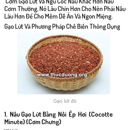
Cơm Gạo Lứt Và Ngũ Cốc Nấu Khác Hơn Nấu
Cơm Thường, Nó Lâu Chín Hơn Cho Nên Phải Nấu
Lâu Hơn Để Cho Mềm Dễ Ăn Và Ngon Miệng.
Gạo Lứt Và Phương Pháp Chế Biến Thông Dụng
Gạo lứt đỏ
1. Nấu Gạo Lứt Bằng Nồi Ép Hơi (cocotte
Minute) (cơm Chưng)