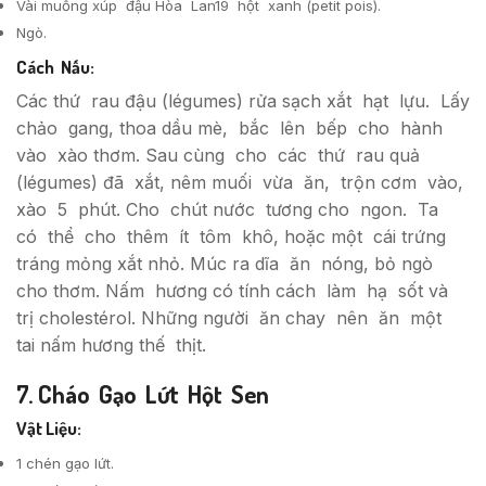
Vài muỗng xúp đậu Hòa Lan19 hột xanh (petit pois).
Ngò.
Cách Nấu:
Các thứ rau đậu (légumes) rửa sạch xắt hạt lựu. Lấy
chảo gang, thoa dầu mè, bắc lên bếp cho hành
vào xào thơm. Sau cùng cho các thứ rau quả
(légumes) đã xắt, nêm muối vừa ăn, trộn cơm vào,
xào 5 phút. Cho chút nước tương cho ngon. Ta
có thể cho thêm ít tôm khô, hoặc một cái trứng
tráng mỏng xắt nhỏ. Múc ra dĩa ăn nóng, bỏ ngò
cho thơm. Nấm hương có tính cách làm hạ sốt và
trị cholestérol. Những người ăn chay nên ăn một
tai nấm hương thế thịt.
7. Cháo Gạo Lứt Hột Sen
Vật Liệu:
1 chén gạo lứt.