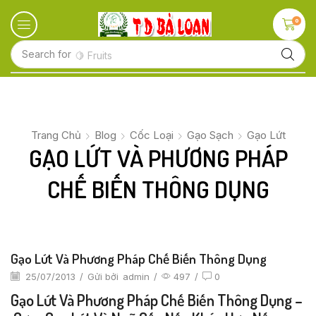
0
Search for
🍋 Fruits
Trang Chủ
Blog
Cốc Loại
Gạo Sạch
Gạo Lứt
GẠO LỨT VÀ PHƯƠNG PHÁP
CHẾ BIẾN THÔNG DỤNG
Gạo Lứt Và Phương Pháp Chế Biến Thông Dụng
25/07/2013
/
Gửi bởi
admin
/
497
/
0
Gạo Lứt Và Phương Pháp Chế Biến Thông Dụng –