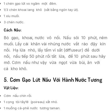
1 chén gạo lứt vo ngâm một đêm.
1/3 chén khoai lang khô (xắt bằng ngón tay út).
1 xíu muối.
3 chén nước.
Cách Nấu:
Bỏ gạo, khoai, nước vô nồi. Nấu sôi 10 phút, nêm
muối. Lấy cái khăn vải nhúng nước vắt ráo đậy kín
nồi. Hạ lửa nhỏ, lấy tấm vỉ sắt (diffuseur) để dưới
nồi, nấu tiếp 50 phút rồi tắt lửa, để 10 phút sau hãy
mở. Cơm nấu như vậy vừa ngọt vừa bùi, ăn với
cá kho khô.
5. Cơm Gạo Lứt Nấu Với Hành Nước Tương
Vật Liệu:
Cơm nấu chín rồi.
1 cọng tỏi tây18 (poireau) xắt nhỏ.
1 muỗng cà-phê nước tương tamari.