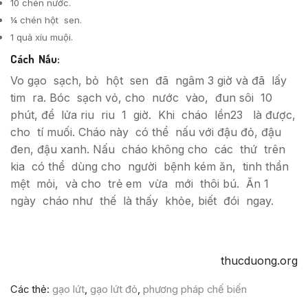
10 chén nước.
¼ chén hột sen.
1 quả xíu muội.
Cách Nấu:
Vo gạo sạch, bỏ hột sen đã ngâm 3 giờ và đã lấy
tim ra. Bóc sạch vỏ, cho nước vào, đun sôi 10
phút, để lửa riu riu 1 giờ. Khi cháo lền23 là được,
cho tí muối. Cháo này có thể nấu với đậu đỏ, đậu
đen, đậu xanh. Nấu cháo không cho các thứ trên
kia có thể dùng cho người bệnh kém ăn, tinh thần
mệt mỏi, và cho trẻ em vừa mới thôi bú. Ăn 1
ngày cháo như thế là thấy khỏe, biết đói ngay.
thucduong.org
Các thẻ:
gạo lứt
,
gạo lứt đỏ
,
phương pháp chế biến