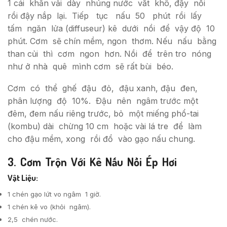
1 cái khăn vải dày nhúng nước vắt khô, đậy nồi
rồi đậy nắp lại. Tiếp tục nấu 50 phút rồi lấy
tấm ngăn lửa (diffuseur) kê dưới nồi để vậy độ 10
phút. Cơm sẽ chín mềm, ngon thơm. Nếu nấu bằng
than củi thì cơm ngon hơn. Nồi để trên tro nóng
như ở nhà quê mình cơm sẽ rất bùi béo.
Cơm có thể ghế đậu đỏ, đậu xanh, đậu đen,
phân lượng độ 10%. Ðậu nên ngâm trước một
đêm, đem nấu riêng trước, bỏ một miếng phổ-tai
(kombu) dài chừng 10 cm hoặc vài lá tre để làm
cho đậu mềm, xong rồi đổ vào gạo nấu chung.
3. Cơm Trộn Với Kê Nấu Nồi Ép Hơi
Vật Liệu:
1 chén gạo lứt vo ngâm 1 giờ.
1 chén kê vo (khỏi ngâm).
2,5 chén nước.