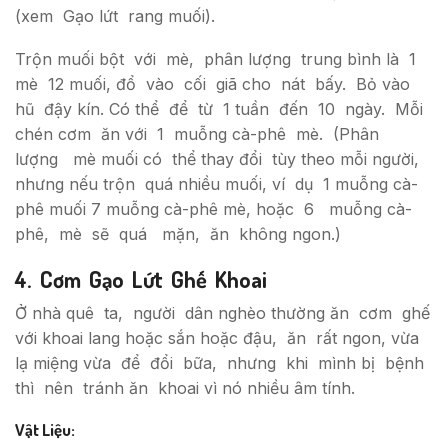
(xem Gạo lứt rang muối).
Trộn muối bột với mè, phân lượng trung bình là 1
mè 12 muối, đổ vào cối giã cho nát bấy. Bỏ vào
hũ đậy kín. Có thể để từ 1 tuần đến 10 ngày. Mỗi
chén cơm ăn với 1 muỗng cà-phê mè. (Phân
lượng mè muối có thể thay đổi tùy theo mỗi người,
nhưng nếu trộn quá nhiều muối, ví dụ 1 muỗng cà-
phê muối 7 muỗng cà-phê mè, hoặc 6 muỗng cà-
phê, mè sẽ quá mặn, ăn không ngon.)
4. Cơm Gạo Lứt Ghế Khoai
Ở nhà quê ta, người dân nghèo thường ăn cơm ghế
với khoai lang hoặc sắn hoặc đậu, ăn rất ngon, vừa
lạ miệng vừa để đổi bữa, nhưng khi mình bị bệnh
thì nên tránh ăn khoai vì nó nhiều âm tính.
Vật Liệu: