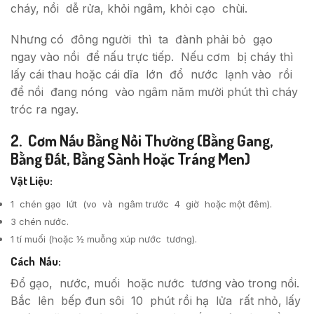
cháy, nồi dễ rửa, khỏi ngâm, khỏi cạo chùi.
Nhưng có đông người thì ta đành phải bỏ gạo
ngay vào nồi để nấu trực tiếp. Nếu cơm bị cháy thì
lấy cái thau hoặc cái dĩa lớn đổ nước lạnh vào rồi
để nồi đang nóng vào ngâm năm mười phút thì cháy
tróc ra ngay.
2. Cơm Nấu Bằng Nồi Thường (bằng Gang,
Bằng Đất, Bằng Sành Hoặc Tráng Men)
Vật Liệu:
1 chén gạo lứt (vo và ngâm trước 4 giờ hoặc một đêm).
3 chén nước.
1 tí muối (hoặc ½ muỗng xúp nước tương).
Cách Nấu:
Đổ gạo, nước, muối hoặc nước tương vào trong nồi.
Bắc lên bếp đun sôi 10 phút rồi hạ lửa rất nhỏ, lấy