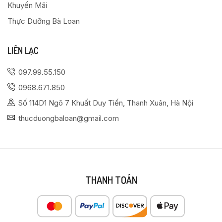
Khuyến Mãi
Thực Dưỡng Bà Loan
LIÊN LẠC
097.99.55.150
0968.671.850
Số 114D1 Ngõ 7 Khuất Duy Tiến, Thanh Xuân, Hà Nội
thucduongbaloan@gmail.com
THANH TOÁN