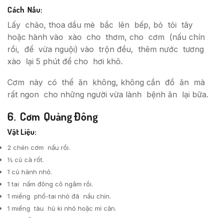
Cách Nấu:
Lấy chảo, thoa dầu mè bắc lên bếp, bỏ tỏi tây
hoặc hành vào xào cho thơm, cho cơm (nấu chín
rồi, để vừa nguội) vào trộn đều, thêm nước tương
xào lại 5 phút để cho hơi khô.
Cơm này có thể ăn không, không cần đồ ăn mà
rất ngon cho những người vừa lành bệnh ăn lại bữa.
6. Cơm Quảng Ðông
Vật Liệu:
2 chén cơm nấu rồi.
½ củ cà rốt.
1 củ hành nhỏ.
1 tai nấm đông cô ngâm rồi.
1 miếng phổ-tai nhỏ đã nấu chín.
1 miếng tàu hủ ki nhỏ hoặc mì căn.