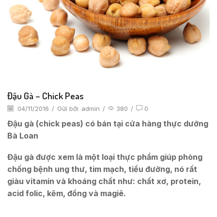
Đậu Gà – Chick Peas
04/11/2016
/
Gửi bởi
admin
/
380
/
0
Đậu gà (chick peas) có bán tại cửa hàng thực dưỡng
Bà Loan
Đậu gà được xem là một loại thực phẩm giúp phòng
chống bệnh ung thư, tim mạch, tiểu đường, nó rất
giàu vitamin và khoáng chất như: chất xơ, protein,
acid folic, kẽm, đồng và magiê.