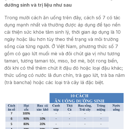
dưỡng sinh và trị liệu như sau
Trong mười cách ăn uống trên đây, cách số 7 có tác
dụng mạnh nhất và thường được áp dụng để tạo nền
cải thiện sức khỏe tâm sinh lý, thời gian áp dụng là 10
ngày hoặc lâu hơn tùy theo thể trạng và môi trường
sống của từng người. Ở Việt Nam, phương thức số 7
gồm có gạo lứt muối mè và đôi chút gia vị như tương
tamari, tương tamari tỏi, miso, bơ mè, bột rong biển,
đôi khi có thể thêm chút ít đậu đỏ hoặc loại đậu khác;
thức uống có nước lã đun chín, trà gạo lứt, trà ba năm
(trà bancha) hoặc các loại trà cây lá đặc biệt.