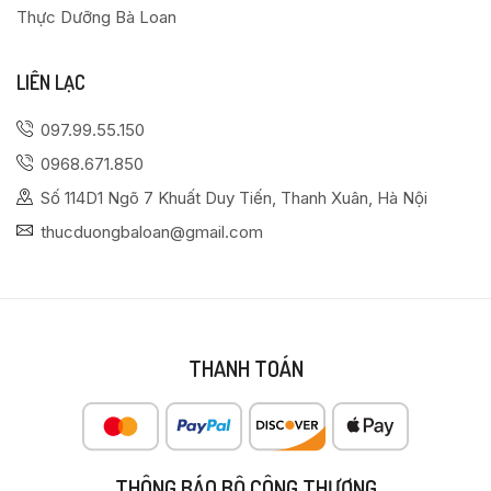
Thực Dưỡng Bà Loan
LIÊN LẠC
097.99.55.150
0968.671.850
Số 114D1 Ngõ 7 Khuất Duy Tiến, Thanh Xuân, Hà Nội
thucduongbaloan@gmail.com
THANH TOÁN
THÔNG BÁO BỘ CÔNG THƯƠNG