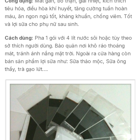
Công dụng:
Mát gan, bổ thận, giải nhiệt, kích thích
tiêu hóa, điều hòa khí huyết, tăng cường tuần hoàn
máu, ăn ngon ngủ tốt, kháng khuẩn, chống viêm. Tốt
và lợi sữa cho phụ nữ sau sinh.
Cách dùng:
Pha 1 gói với 4 lít nước sôi hoặc tùy theo
sở thích người dùng. Bảo quản nơi khô ráo thoáng
mát, tránh ánh nắng mặt trời. Ngoài ra cửa hàng còn
bán sản phẩm lợi sữa như: Sữa thảo mộc, Sữa ông
thầy, trà gạo lứt….