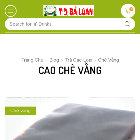
0
Search for
🍋 Fruits
Trang Chủ
Blog
Trà Các Loại
Chè Vằng
CAO CHÈ VẰNG
Chè vằng