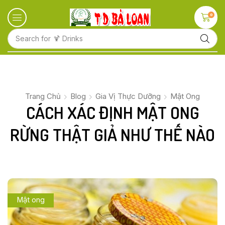
0
Search for
🍋 Fruits
Trang Chủ
Blog
Gia Vị Thực Dưỡng
Mật Ong
CÁCH XÁC ĐỊNH MẬT ONG
RỪNG THẬT GIẢ NHƯ THẾ NÀO
Mật ong