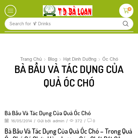
0
Search for
🍋 Fruits
Trang Chủ
Blog
Hạt Dinh Dưỡng
Óc Chó
BÀ BẦU VÀ TÁC DỤNG CỦA
QUẢ ÓC CHÓ
Bà Bầu Và Tác Dụng Của Quả Óc Chó
16/05/2014
/
Gửi bởi
admin
/
372
/
0
Bà Bầu Và Tác Dụng Của Quả Óc Chó – Trong Quả