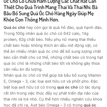
Óc Chó Có Chứa Hàm Lượng Các Chất Rất Cần
Thiết Cho Quá Trình Mang Thai Và Thai Nhi. Bà
Bầu Bổ Sung Quả Óc Chó Hàng Ngày Giúp Mẹ
Khỏe Con Thông Minh Hơn.
Quả óc chó
hay còn gọi là quả hồ đào, quả hạnh đào.
Trong 100g nhân quả óc chó có 642 calo, 14g
protein, 62g chất béo. Nếu phụ nữ mang thai thiếu
chất béo hoặc không thích ăn dầu mỡ động vật, có
thể ăn nhiều nhân quả óc chó để bổ sung lượng chất
béo cần thiết cho cơ thể, những chất béo có trong hạt
quả óc chó là những chất béo tốt và không gây thừa
cân nếu ăn đủ lượng.
Nhân quả óc chó có thể giúp bà bầu bổ sung Vitamin
E, Omega – 3, các loại axit hữu cơ và phốt pho. Đặc
biệt loại axít hữu cơ có trong
quả óc chó
có tác dụng
rất lớn trong việc thúc đẩy sự phát triển đại não của
thai nhi và trẻ nhỏ. Cụ thể hơn nhiều nghiên cứu khoa
học đã chỉ ra, Axit béo Omega – 3 có trong
quả óc