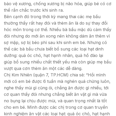
bảo vệ xương, chống xương bị não hóa, giúp bé có cơ
thể rắn chắc trước khi sinh ra.
Bên cạnh đó trong thời kỳ mang thai các mẹ bầu
thường thấy rất hay đói và thèm ăn là do sự thay đổi
hóc môn trong cơ thể. Nhiều bà bầu mặc dù cảm thấy
đói nhưng do mới ăn xong nên không dám ăn thêm vì
sợ mập, sợ bị béo phì sau khi sinh em bé. Nhưng có
thể các bà bầu chưa biết bổ sung các loại hạt dinh
dưỡng: quả óc chó, hạt hạnh nhân, quả hồ đào lại
giúp bổ sung nhiều chất thiết yếu mà còn giúp mẹ bầu
vượt qua cơn thèm ăn một các dễ dàng.
Chị Kim Nhiên (quận 7, TP.HCM) chia sẻ: “Hồi mình
mới có em bé được 6 tuần mà nghén quá chừng luôn,
nghe thấy mùi gì cũng ói, chẳng ăn được gì nhiều, tới
cơ quan thấy đói nhưng chẳng biết ăn vặt gì mà vừa
no bụng lại chịu được mùi, và quan trọng nhất là tốt
cho em bé. Mình được các chị trong cơ quan truyền
kinh nghiệm ăn vặt các loại hạt: quả óc chó, hạt hạnh