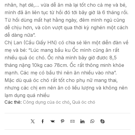
nhân, hạt dẻ,… vừa dễ ăn mà lại tốt cho cả mẹ và bé,
mình đã ăn liên tục từ hồi đó tới bây giờ là 6 tháng rồi.
Từ hồi dùng mất hạt hằng ngày, đêm mình ngủ cũng
dễ chịu hơn, và còn vượt qua thời kỳ nghén một cách
dễ dàng nữa”.
Chị Lan (Cầu Giấy HN) có chia sẻ lên một diễn đàn về
mẹ và bé: “Lúc mang bầu ku Ốc mình cũng ăn rất
nhiều quả óc chó. Ốc nhà mình bây giờ đươc 8,5
tháng nặng 10kg cao 78cm. Ốc rất thông minh khỏe
mạnh. Các mẹ có bầu thì nên ăn nhiều vào nha”.
Mặc dù quả óc chó rất tốt cho phụ nữ mang thai,
nhưng các chị em nên ăn có liều lượng và không nên
lạm dụng quá nhiều
Các thẻ:
Công dụng của óc chó
,
Quả óc chó