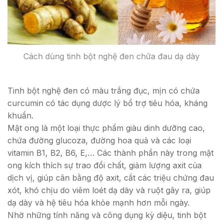
Cách dùng tinh bột nghệ đen chữa đau dạ dày
Tinh bột nghệ đen có màu trắng đục, mịn có chứa
curcumin có tác dụng dược lý bổ trợ tiêu hóa, kháng
khuẩn.
Mật ong là một loại thực phẩm giàu dinh dưỡng cao,
chứa đường glucoza, đường hoa quả và các loại
vitamin B1, B2, B6, E,… Các thành phần này trong mật
ong kích thích sự trao đổi chất, giảm lượng axit của
dịch vị, giúp cân bằng độ axit, cắt các triệu chứng đau
xót, khó chịu do viêm loét dạ dày và ruột gây ra, giúp
dạ dày và hệ tiêu hóa khỏe mạnh hơn mỗi ngày.
Nhờ những tính năng và công dụng kỳ diệu, tinh bột