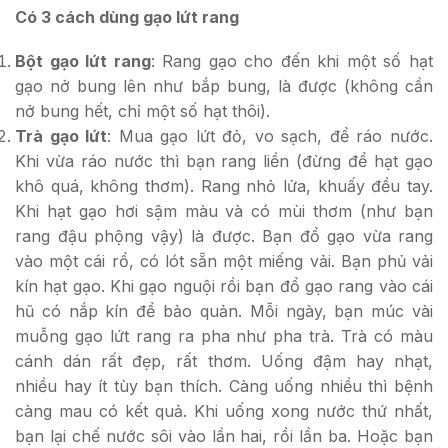
Có 3 cách dùng gạo lứt rang
Bột gạo lứt rang
: Rang gạo cho đến khi một số hạt
gạo nở bung lên như bắp bung, là được (không cần
nở bung hết, chỉ một số hạt thôi).
Trà gạo lứt
: Mua gạo lứt đỏ, vo sạch, để ráo nước.
Khi vừa ráo nước thì bạn rang liền (đừng để hạt gạo
khô quá, không thơm). Rang nhỏ lửa, khuấy đều tay.
Khi hạt gạo hơi sậm màu và có mùi thơm (như bạn
rang đậu phộng vậy) là được. Bạn đổ gạo vừa rang
vào một cái rổ, có lót sẵn một miếng vải. Bạn phủ vải
kín hạt gạo. Khi gạo nguội rồi bạn đổ gạo rang vào cái
hũ có nắp kín để bảo quản. Mỗi ngày, bạn múc vài
muỗng gạo lứt rang ra pha như pha trà. Trà có màu
cánh dán rất đẹp, rất thơm. Uống đậm hay nhạt,
nhiều hay ít tùy bạn thích. Càng uống nhiều thì bệnh
càng mau có kết quả. Khi uống xong nước thứ nhất,
bạn lại chế nước sôi vào lần hai, rồi lần ba. Hoặc bạn