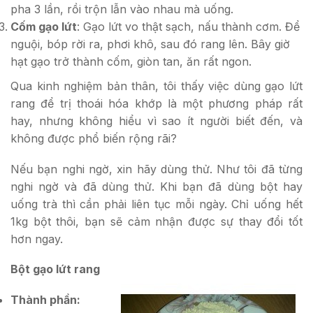
pha 3 lần, rồi trộn lẫn vào nhau mà uống.
Cốm gạo lứt
: Gạo lứt vo thật sạch, nấu thành cơm. Để
nguội, bóp rời ra, phơi khô, sau đó rang lên. Bây giờ
hạt gạo trở thành cốm, giòn tan, ăn rất ngon.
Qua kinh nghiệm bản thân, tôi thấy việc dùng gạo lứt
rang để trị thoái hóa khớp là một phương pháp rất
hay, nhưng không hiểu vì sao ít người biết đến, và
không được phổ biến rộng rãi?
Nếu bạn nghi ngờ, xin hãy dùng thử. Như tôi đã từng
nghi ngờ và đã dùng thử. Khi bạn đã dùng bột hay
uống trà thì cần phải liên tục mỗi ngày. Chỉ uống hết
1kg bột thôi, bạn sẽ cảm nhận được sự thay đổi tốt
hơn ngay.
Bột gạo lứt rang
Thành phần: