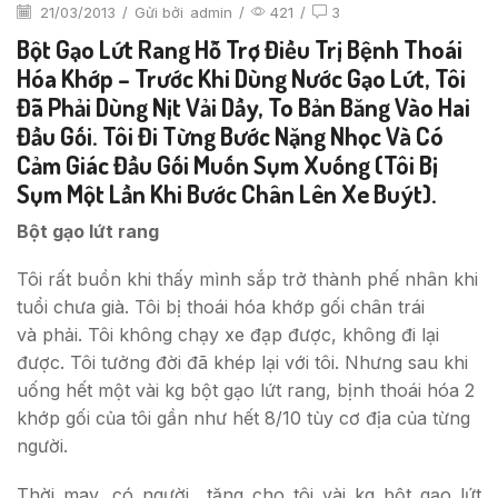
21/03/2013
/
Gửi bởi
admin
/
421
/
3
Bột Gạo Lứt Rang Hỗ Trợ Điều Trị Bệnh Thoái
Hóa Khớp
– Trước Khi Dùng Nước Gạo Lứt, Tôi
Đã Phải Dùng Nịt Vải Dầy, To Bản Băng Vào Hai
Đầu Gối. Tôi Đi Từng Bước Nặng Nhọc Và Có
Cảm Giác Đầu Gối Muốn Sụm Xuống (tôi Bị
Sụm Một Lần Khi Bước Chân Lên Xe Buýt).
Bột gạo lứt rang
Tôi rất buồn khi thấy mình sắp trở thành phế nhân khi
tuổi chưa già. Tôi bị thoái hóa khớp gối chân trái
và phải. Tôi không chạy xe đạp được, không đi lại
được. Tôi tưởng đời đã khép lại với tôi. Nhưng sau khi
uống hết một vài kg bột gạo lứt rang, bịnh thoái hóa 2
khớp gối của tôi gần như hết 8/10 tùy cơ địa của từng
người.
Thời may, có người tặng cho tôi vài kg bột gạo lứt