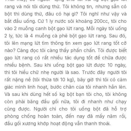
rang và nói tôi dùng thử. Tôi không tin, nhưng sẵn có
bột thì dùng thử, đâu có hại gì? Tôi nghĩ như vậy và
bắt đầu uống. Cứ 1 ly nước sôi khoảng 200cc, tôi cho
vào 2 muỗng canh bột gạo lứt rang. Mỗi ngày tôi uống
2 ly, tức là 4 muỗng cà phê bột gạo lứt rang. Sau đó,
tôi lên mạng lứt tìm thông tin xem gạo lứt rang tốt cỡ
nào? Càng đọc tôi càng thấy phấn chấn. Tôi được biết
gạo lứt rang có rất nhiều tác dụng tốt để chữa được
nhiều bệnh. Sau khi uống bột gạo lứt được 10 ngày,
thì tôi hiểu chữ nhẹ người là sao. Trước đây người tôi
rất nặng nề (tôi thừa tới 10 kg), bây giờ thì tôi có cảm
giác mình linh hoạt, bước chân của tôi nhanh hẳn lên.
Và sau khi dùng hết số kg bột bạn tôi cho, tôi không
còn phải băng đầu gối nữa, tôi đi nhanh như chạy
cũng được. Người chỉ cho tôi uống bột đã hỗ trợ
phòng chống hoàn toàn, đến nay đã mấy năm rồi,
đầu gối xương khớp hoạt động vẫn thanh thoái.