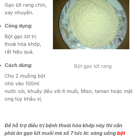
Gạo lứt rang chín,
xay nhuyễn.
Công dụng:
Bột gạo lứt trị
thoái hóa khớp,
rất hiệu quả.
Cách dùng:
Bột gạo lứt rang
Cho 2 muỗng bột
nhỏ vào 100ml
nước sôi, khuấy đều với ít muối, Miso, tamari hoặc mật
ong tùy khẩu vị.
Để hỗ trợ điều trị bệnh thoái hóa khớp này thì cần
phải ăn gạo lứt muối mè số 7 tức là: sáng uống
bột