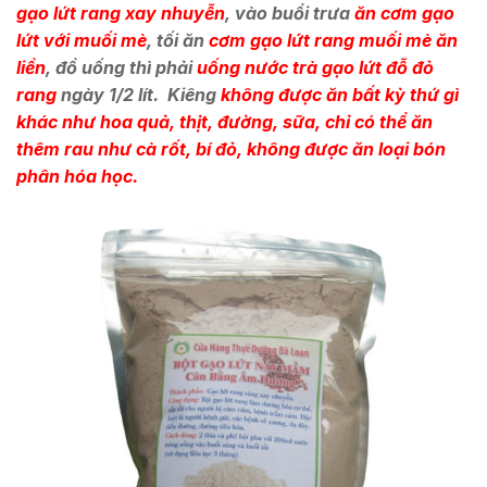
gạo lứt rang xay nhuyễn
, vào buổi trưa
ăn cơm gạo
lứt với muối mè
, tối ăn
cơm gạo lứt rang muối mè ăn
liền
, đ
ồ uống thì phải
uống nước trà gạo lứt đỗ đỏ
rang
ngày 1/2 lít. Kiêng
không được ăn bất kỳ thứ gì
khác như hoa quả, thịt, đường, sữa, chỉ có thể ăn
thêm rau như cà rốt, bí đỏ, không được ăn loại bón
phân hóa học.