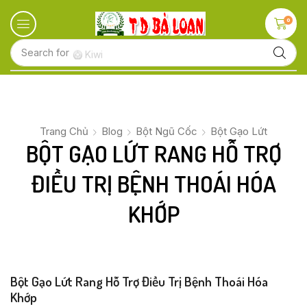
0
Search for
🥝 Kiwi
Trang Chủ
Blog
Bột Ngũ Cốc
Bột Gạo Lứt
BỘT GẠO LỨT RANG HỖ TRỢ
ĐIỀU TRỊ BỆNH THOÁI HÓA
KHỚP
Bột Gạo Lứt Rang Hỗ Trợ Điều Trị Bệnh Thoái Hóa
Khớp