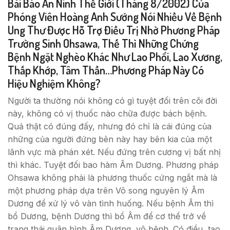
Bài Báo An Ninh Thế Giới (Tháng 8/2002) Của
Phóng Viên Hoàng Anh Sướng Nói Nhiều Về Bệnh
Ung Thư Được Hỗ Trợ Điều Trị Nhờ Phương Pháp
Trường Sinh Ohsawa, Thế Thì Những Chứng
Bệnh Ngặt Nghèo Khác Như Lao Phổi, Lao Xương,
Thấp Khớp, Tâm Thần…Phương Pháp Này Có
Hiệu Nghiệm Không?
Người ta thường nói không có gì tuyệt đối trên cõi đời
này, không có vị thuốc nào chữa được bách bệnh.
Quả thật có đúng đấy, nhưng đó chỉ là cái đúng của
những của người đứng bên này hay bên kia của một
lãnh vực mà phán xét. Nếu đứng trên cương vị bất nhị
thì khác. Tuyệt đối bao hàm Âm Dương. Phương pháp
Ohsawa không phải là phương thuốc cứng ngắt mà là
một phương pháp dựa trên Vô song nguyên lý Âm
Dương để xử lý vô vàn tình huống. Nếu bệnh Âm thì
bổ Dương, bệnh Dương thì bổ Âm để cơ thể trở về
trạng thái quân bình Âm Dương, vô bệnh. Có điều, tạo