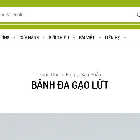
for
🍋 Fruits
DƯỠNG
CỬA HÀNG
GIỚI THIỆU
BÀI VIẾT
LIÊN HỆ
Trang Chủ
Blog
Sản Phẩm
BÁNH ĐA GẠO LỨT