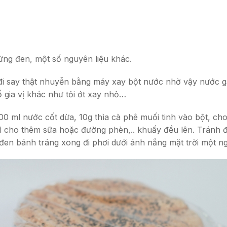
ừng đen, một số nguyên liệu khác.
i say thật nhuyễn bằng máy xay bột nước nhờ vậy nước g
 gia vị khác như tỏi ớt xay nhỏ…
00 ml nước cốt dừa, 10g thìa cà phê muối tinh vào bột, ch
 thì cho thêm sữa hoặc đường phèn,.. khuấy đều lên. Tránh
n bánh tráng xong đi phơi dưới ánh nắng mặt trời một ngà