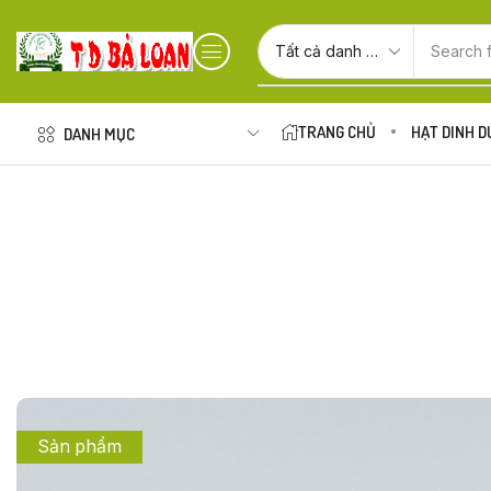
Search 
TRANG CHỦ
HẠT DINH 
DANH MỤC
Sản phẩm