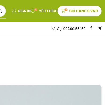
0
0
SIGN IN
YÊU THÍCH
GIỎ HÀNG
0
VND
Gọi 097.99.55.150