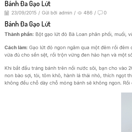
Bánh Đa Gạo Lứt
23/09/2015
/
Gửi bởi
admin
/
486
/
0
Bánh Đa Gạo Lứt
Thành phần:
Bột gạo lứt đỏ Bà Loan phân phối, muối, v
Cách làm:
Gạo lứt đỏ ngon ngâm qua một đêm rồi đêm đ
vừa đủ cho sền sệt, rồi trộn vừng đen hảo hạn và một số
Khi bắt đầu tráng bánh trên nồi nước sôi, bạn cho vào 2
non bào sợi, tỏi, tôm khô, hành lá thái nhỏ, thích ngọt
không đều chỗ dày chỗ mỏng bánh sẽ không ngon. Rồi đe