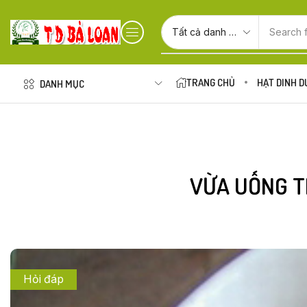
Search 
TRANG CHỦ
HẠT DINH 
DANH MỤC
VỪA UỐNG T
Hỏi đáp