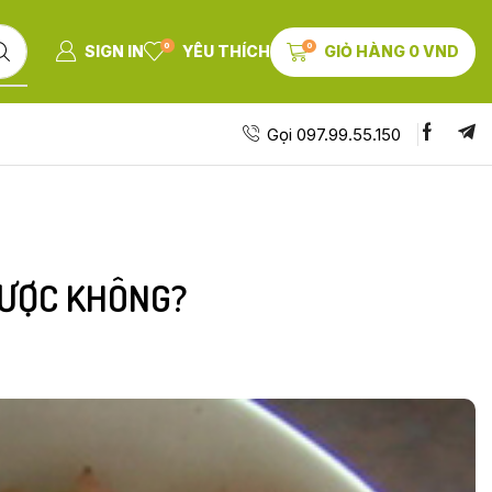
0
0
SIGN IN
YÊU THÍCH
GIỎ HÀNG
0
VND
Gọi 097.99.55.150
ĐƯỢC KHÔNG?