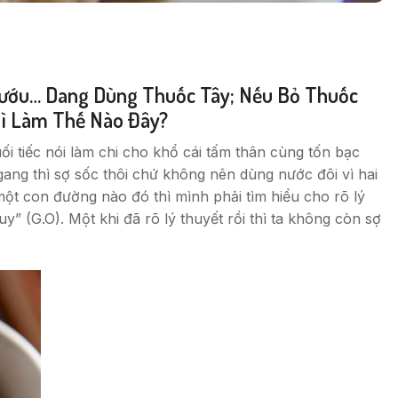
 Bướu… Dang Dùng Thuốc Tây; Nếu Bỏ Thuốc
hì Làm Thế Nào Đây?
ối tiếc nói làm chi cho khổ cái tấm thân cùng tốn bạc
gang thì sợ sốc thôi chứ không nên dùng nước đôi vì hai
một con đường nào đó thì mình phải tìm hiểu cho rõ lý
” (G.O). Một khi đã rõ lý thuyết rồi thì ta không còn sợ