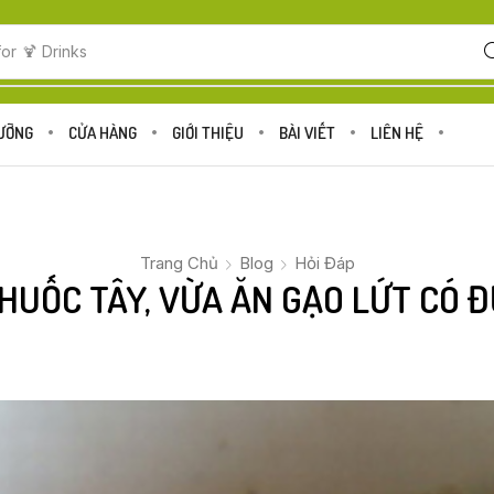
for
🍋 Fruits
DƯỠNG
CỬA HÀNG
GIỚI THIỆU
BÀI VIẾT
LIÊN HỆ
Trang Chủ
Blog
Hỏi Đáp
HUỐC TÂY, VỪA ĂN GẠO LỨT CÓ 