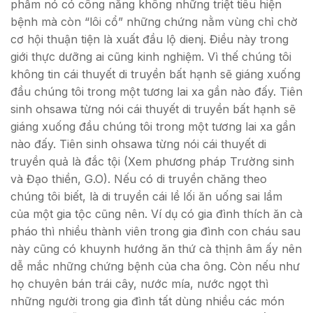
phẩm nó có công năng không những triệt tiêu hiện
bệnh mà còn “lôi cổ” những chứng nằm vùng chỉ chờ
cơ hội thuận tiện là xuất đầu lộ dienj. Điều này trong
giới thực dưỡng ai cũng kinh nghiệm. Vì thế chúng tôi
không tin cái thuyết di truyền bất hạnh sẽ giáng xuống
đầu chúng tôi trong một tương lai xa gần nào đấy. Tiên
sinh ohsawa từng nói cái thuyết di truyền bất hạnh sẽ
giáng xuống đầu chúng tôi trong một tương lai xa gần
nào đấy. Tiên sinh ohsawa từng nói cái thuyết di
truyền quả là đắc tội (Xem phương pháp Trường sinh
và Đạo thiền, G.O). Nếu có di truyền chăng theo
chúng tôi biết, là di truyền cái lề lối ăn uống sai lầm
của một gia tộc cũng nên. Ví dụ có gia đình thích ăn cà
pháo thì nhiều thành viên trong gia đình con cháu sau
này cũng có khuynh hướng ăn thứ cà thịnh âm ấy nên
dễ mắc những chứng bệnh của cha ông. Còn nếu như
họ chuyên bán trái cây, nước mía, nước ngọt thì
những người trong gia đình tất dùng nhiều các món