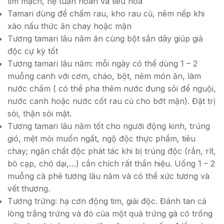
tim mạch, hệ tuần hoàn và tiêu hóa
Tamari dùng để chấm rau, kho rau củ, nêm nếp khi
xào nấu thức ăn chay hoặc mặn
Tương tamari lâu năm ăn cùng bột sắn dây giúp giả
độc cự kỳ tốt
Tương tamari lâu năm: mỗi ngày có thể dùng 1 – 2
muỗng canh với cơm, cháo, bột, nêm món ăn, làm
nước chấm ( có thể pha thêm nước đung sôi để nguội,
nước canh hoặc nước cốt rau củ cho bớt mặn). Đặt trị
sỏi, thận sỏi mật.
Tương tamari lâu năm tốt cho người động kinh, trúng
gió, mệt mỏi muốn ngất, ngộ độc thực phẩm, tiêu
chay; ngăn chất độc phát tác khi bị trúng độc (rắn, rít,
bò cạp, chó dại,…) cắn chích rất thần hiệu. Uống 1 – 2
muỗng cà phê tương lâu năm và có thể xức tương và
vết thương.
Tương trứng: hạ cơn động tim, giải độc. Đánh tan cả
lòng trắng trứng và đỏ của một quả trứng gà có trống