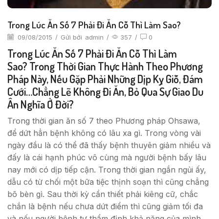
Trong Lúc Ăn Số 7 Phải Đi Ăn Cỗ Thì Làm Sao?
09/08/2015
/
Gửi bởi
admin
/
357
/
0
Trong Lúc Ăn Số 7 Phải Đi Ăn Cỗ Thì Làm
Sao? Trong Thời Gian Thực Hành Theo Phương
Pháp Này, Nếu Gặp Phải Những Dịp Kỵ Giỗ, Đám
Cưới…chẳng Lẽ Không Đi Ăn, Bỏ Qua Sự Giao Du
Ân Nghĩa Ở Đời?
Trong thời gian ăn số 7 theo Phương pháp Ohsawa,
để dứt hẳn bệnh không có lâu xa gì. Trong vòng vài
ngày đầu là có thể đã thấy bệnh thuyên giảm nhiều và
đấy là cái hạnh phúc vô cùng mà người bệnh bấy lâu
nay mới có dịp tiếp cận. Trong thời gian ngắn ngủi ấy,
dẫu có từ chối một bữa tiệc thịnh soạn thì cũng chẳng
bõ bèn gì. Sau thời kỳ cần thiết phải kiêng cữ, chắc
chắn là bệnh nếu chưa dứt điểm thì cũng giảm tối đa
và nếu người bệnh tự thẩm định khả năng của mình