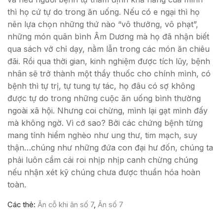
thì họ cứ tự do trong ăn uống. Nếu có e ngại thì họ
nên lựa chọn những thứ nào “vô thưởng, vô phạt”,
những món quân bình Âm Dương mà họ đã nhận biết
qua sách vở chỉ dạy, nằm lẫn trong các món ăn chiêu
đãi. Rồi qua thời gian, kinh nghiệm được tích lũy, bệnh
nhân sẽ trở thành một thầy thuốc cho chính mình, có
bệnh thì tự trị, tự tung tự tác, họ đâu có sợ không
được tự do trong những cuộc ăn uống bình thường
ngoài xã hội. Nhưng coi chừng, mình lại gạt mình đấy
mà không ngờ. Vì cớ sao? Bởi các chứng bệnh từng
mang tính hiểm nghèo như ung thư, tim mạch, suy
thận…chúng như những đứa con đại hư đốn, chúng ta
phải luôn cầm cái roi nhịp nhịp canh chừng chúng
nếu nhận xét kỹ chúng chưa được thuần hóa hoàn
toàn.
Các thẻ:
Ăn cỗ khi ăn số 7
,
Ăn số 7