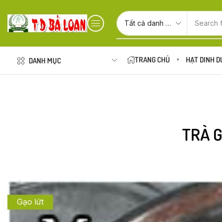
Search 
TRANG CHỦ
HẠT DINH 
DANH MỤC
TRÀ G
Gạo lứt