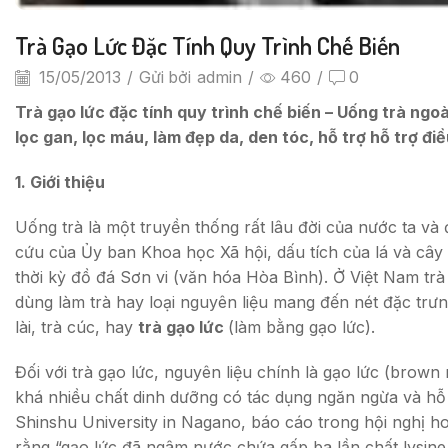
Trà Gạo Lức Đặc Tính Quy Trình Chế Biến
15/05/2013
/
Gửi bởi
admin
/
460
/
0
Trà gạo lức đặc tính quy trình chế biến – Uống trà ngoài
lọc gan, lọc máu, làm đẹp da, den tóc, hỗ trợ hỗ trợ đi
1. Giới thiệu
Uống trà là một truyền thống rất lâu đời của nước ta và
cứu của Ủy ban Khoa học Xã hội, dấu tích của lá và cây
thời kỳ đồ đá Sơn vi (văn hóa Hòa Bình). Ở Việt Nam trà c
dùng làm trà hay loại nguyên liệu mang đến nét đặc trưng 
lài, trà cúc, hay
trà gạo lức
(làm bằng gạo lức).
Đối với trà gạo lức, nguyên liệu chính là gạo lức (brow
khá nhiều chất dinh dưỡng có tác dụng ngăn ngừa và hỗ trợ
Shinshu University in Nagano, báo cáo trong hội nghị ho
rằng “gạo lức đã ngâm nước chứa gấp ba lần chất lysine,