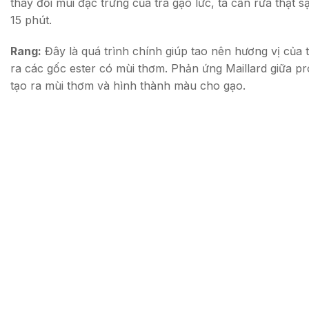
thay đổi mùi đặc trưng của trà gạo lức, ta cần rửa thật 
15 phút.
Rang:
Đây là quá trình chính giúp tao nên hương vị của 
ra các gốc ester có mùi thơm. Phản ứng Maillard giữa p
tạo ra mùi thơm và hình thành màu cho gạo.