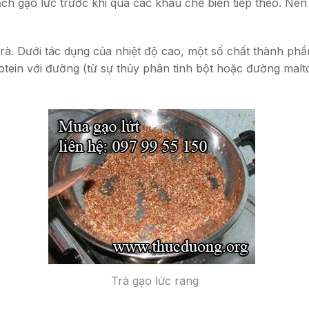
sạch gạo lức trước khi qua các khâu chế biến tiếp theo. Nê
trà. Dưới tác dụng của nhiệt độ cao, một số chất thành ph
rotein với đường (từ sự thủy phân tinh bột hoặc đường mal
Trà gạo lức rang