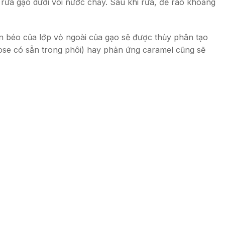
n rửa gạo dưới vòi nước chảy. Sau khi rửa, để ráo khoảng
ần béo của lớp vỏ ngoài của gạo sẽ được thủy phân tạo
tose có sẵn trong phôi) hay phản ứng caramel cũng sẽ