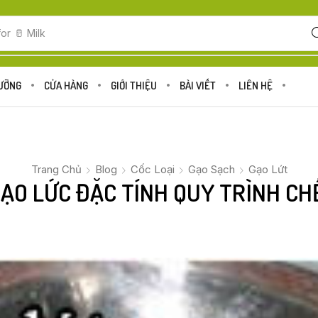
for
🥛 Milk
DƯỠNG
CỬA HÀNG
GIỚI THIỆU
BÀI VIẾT
LIÊN HỆ
Trang Chủ
Blog
Cốc Loại
Gạo Sạch
Gạo Lứt
ẠO LỨC ĐẶC TÍNH QUY TRÌNH CH