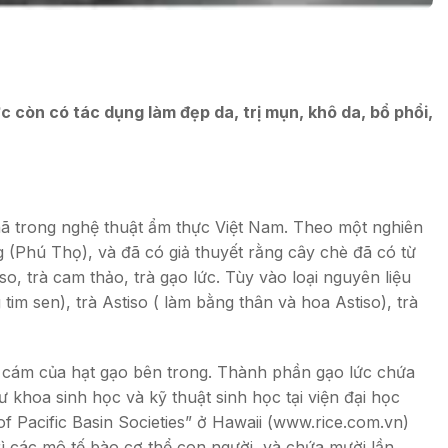
lức còn có tác dụng làm đẹp da, trị mụn, khô da, bổ phổi,
 nhã trong nghệ thuật ẩm thực Việt Nam. Theo một nghiên
 (Phú Thọ), và đã có giả thuyết rằng cây chè đã có từ
so, trà cam thảo, trà gạo lức. Tùy vào loại nguyên liệu
tim sen), trà Astiso ( làm bằng thân và hoa Astiso), trà
và cám của hạt gạo bên trong. Thành phần gạo lức chứa
ư khoa sinh học và kỹ thuật sinh học tại viện đại học
f Pacific Basin Societies” ở Hawaii (www.rice.com.vn)
rì các mô tế bào cơ thể con người, và chứa mười lần