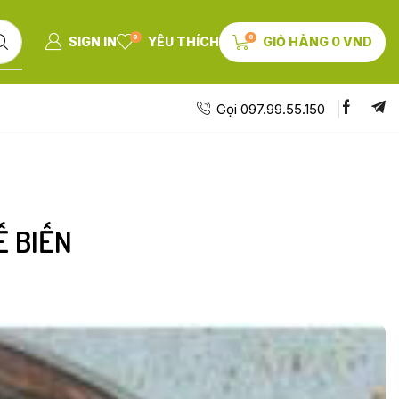
0
0
SIGN IN
YÊU THÍCH
GIỎ HÀNG
0
VND
Gọi 097.99.55.150
Ế BIẾN