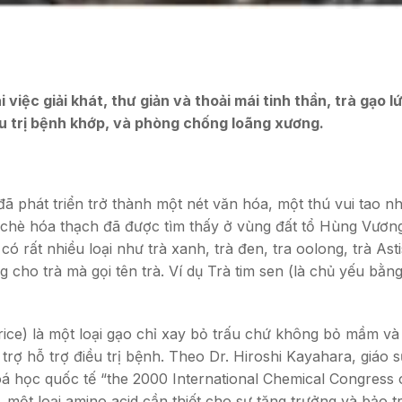
 việc giải khát, thư giản và thoải mái tinh thần, trà gạo 
ều trị bệnh khớp, và phòng chống loãng xương.
 đã phát triển trở thành một nét văn hóa, một thú vui tao
 chè hóa thạch đã được tìm thấy ở vùng đất tổ Hùng Vương
ó rất nhiều loại như trà xanh, trà đen, tra oolong, trà Asti
cho trà mà gọi tên trà. Ví dụ Trà tim sen (là chủ yếu bằng 
n rice) là một loại gạo chỉ xay bỏ trấu chứ không bỏ mầm 
 hỗ trợ điều trị bệnh. Theo Dr. Hiroshi Kayahara, giáo s
á học quốc tế “the 2000 International Chemical Congress o
 một loại amino acid cần thiết cho sự tăng trưởng và bảo t