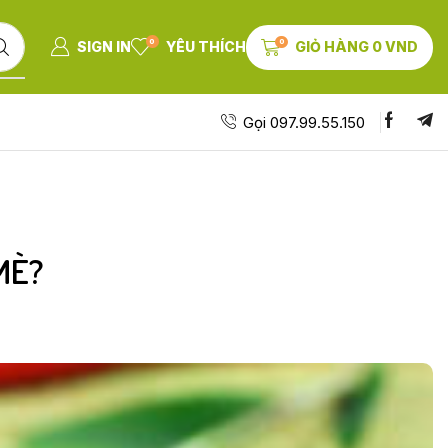
0
0
SIGN IN
YÊU THÍCH
GIỎ HÀNG
0
VND
Gọi 097.99.55.150
MÈ?