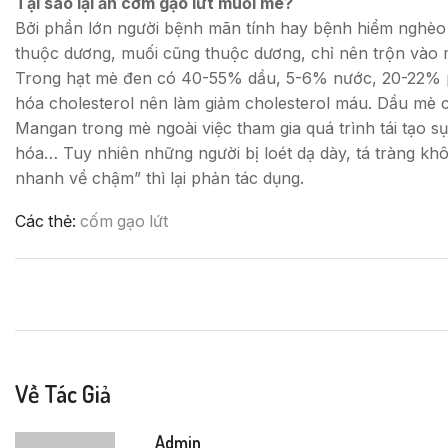
Tại sao lại ăn cơm gạo lứt muối mè?
Bởi phần lớn người bệnh mãn tính hay bệnh hiểm nghèo c
thuộc dương, muối cũng thuộc dương, chỉ nên trộn vào mè
Trong hạt mè đen có 40-55% dầu, 5-6% nước, 20-22% prot
hóa cholesterol nên làm giảm cholesterol máu. Dầu mè ch
Mangan trong mè ngoài việc tham gia quá trình tái tạo 
hóa… Tuy nhiên những người bị loét dạ dày, tá tràng khô
nhanh về chậm” thì lại phản tác dụng.
Các thẻ:
cốm gạo lứt
Về Tác Giả
Admin