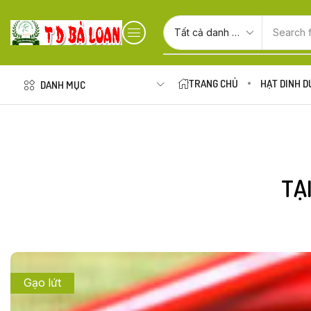
Search 
TRANG CHỦ
HẠT DINH 
DANH MỤC
TẠ
Gạo lứt