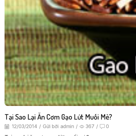
Tại Sao Lại Ăn Cơm Gạo Lứt Muối Mè?
12/03/2014
/
Gửi bởi
admin
/
367
/
0