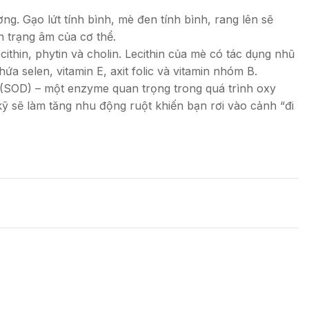
. Gạo lứt tính bình, mè đen tính bình, rang lên sẽ
h trạng âm của cơ thể.
thin, phytin và cholin. Lecithin của mè có tác dụng nhũ
 selen, vitamin E, axit folic và vitamin nhóm B.
e (SOD) – một enzyme quan trọng trong quá trình oxy
kỹ sẽ làm tăng nhu động ruột khiến bạn rơi vào cảnh “đi