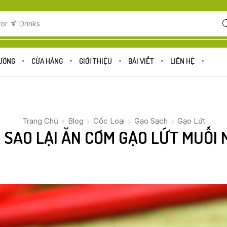
for
🍋 Fruits
DƯỠNG
CỬA HÀNG
GIỚI THIỆU
BÀI VIẾT
LIÊN HỆ
Trang Chủ
Blog
Cốc Loại
Gạo Sạch
Gạo Lứt
I SAO LẠI ĂN CƠM GẠO LỨT MUỐI 