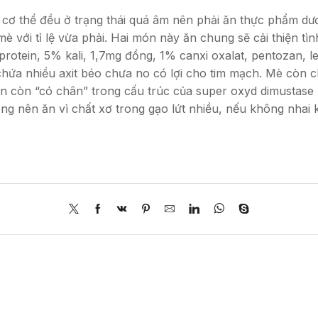
ơ thể đều ở trạng thái quá âm nên phải ăn thực phẩm dương
 với tỉ lệ vừa phải. Hai món này ăn chung sẽ cải thiện tìn
ein, 5% kali, 1,7mg đồng, 1% canxi oxalat, pentozan, leci
ứa nhiều axit béo chưa no có lợi cho tim mạch. Mè còn chứa
sụn còn “có chân” trong cấu trúc của super oxyd dimustas
ng nên ăn vì chất xơ trong gạo lứt nhiều, nếu không nhai 